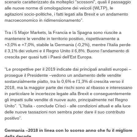
scenario caratterizzato da molteplici “scossoni”, quali il passaggio
alle nuove norme di omologazione dei veicoli (WLTP), le
agitazioni socio-politiche, i fatti legati alla Brexit e un andamento
macroeconomico in ridimensionamento”.
Tra i 5 Major Markets, la Francia e la Spagna sono riuscite a
mantenere le vendite in territorio positivo, rispettivamente a
+3,0% e +7,0%, stabile la Germania (-0,2%), mentre l’Italia perde
il 3,1% dei volumi e il Regno Unito il 6,8%. Buono l’andamento di
crescita per quasi tutti i Paesi dell’Est Europa.
“Le prospettive per il 2019 indicate dai principali analisti europei –
prosegue il Presidente –vedono un andamento delle vendite
sostanzialmente piatto, tra lo 0,6% e l’1,3% di crescita verso il
2018, ma la maggior parte dei rischi sono al ribasso e interessano
in particolare le incertezze legate alla Brexit e conseguentemente
gli impatti sulle vendite di nuove auto, principalmente nel Regno
Unito”. “L’Italia - conclude Crisci - alle condizioni attuali e alla luce
delle nuove tassazioni non sembra poter dare il suo contributo
positivo”.
Germania –2018 in linea con lo scorso anno che fu il migliore
della decade