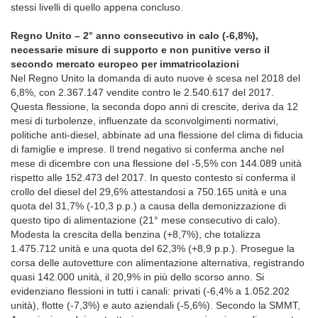
stessi livelli di quello appena concluso.
Regno Unito – 2° anno consecutivo in calo (-6,8%),
necessarie misure di supporto e non punitive verso il
secondo mercato europeo per immatricolazioni
Nel Regno Unito la domanda di auto nuove è scesa nel 2018 del
6,8%, con 2.367.147 vendite contro le 2.540.617 del 2017.
Questa flessione, la seconda dopo anni di crescite, deriva da 12
mesi di turbolenze, influenzate da sconvolgimenti normativi,
politiche anti-diesel, abbinate ad una flessione del clima di fiducia
di famiglie e imprese. Il trend negativo si conferma anche nel
mese di dicembre con una flessione del -5,5% con 144.089 unità
rispetto alle 152.473 del 2017. In questo contesto si conferma il
crollo del diesel del 29,6% attestandosi a 750.165 unità e una
quota del 31,7% (-10,3 p.p.) a causa della demonizzazione di
questo tipo di alimentazione (21° mese consecutivo di calo).
Modesta la crescita della benzina (+8,7%), che totalizza
1.475.712 unità e una quota del 62,3% (+8,9 p.p.). Prosegue la
corsa delle autovetture con alimentazione alternativa, registrando
quasi 142.000 unità, il 20,9% in più dello scorso anno. Si
evidenziano flessioni in tutti i canali: privati (-6,4% a 1.052.202
unità), flotte (-7,3%) e auto aziendali (-5,6%). Secondo la SMMT,