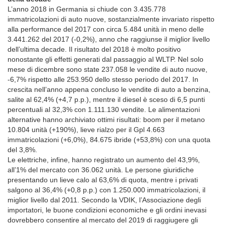
L’anno 2018 in Germania si chiude con 3.435.778
immatricolazioni di auto nuove, sostanzialmente invariato rispetto
alla performance del 2017 con circa 5.484 unità in meno delle
3.441.262 del 2017 (-0,2%), anno che raggiunse il miglior livello
dell’ultima decade. Il risultato del 2018 è molto positivo
nonostante gli effetti generati dal passaggio al WLTP. Nel solo
mese di dicembre sono state 237.058 le vendite di auto nuove,
-6,7% rispetto alle 253.950 dello stesso periodo del 2017. In
crescita nell’anno appena concluso le vendite di auto a benzina,
salite al 62,4% (+4,7 p.p.), mentre il diesel è sceso di 6,5 punti
percentuali al 32,3% con 1.111.130 vendite. Le alimentazioni
alternative hanno archiviato ottimi risultati: boom per il metano
10.804 unità (+190%), lieve rialzo per il Gpl 4.663
immatricolazioni (+6,0%), 84.675 ibride (+53,8%) con una quota
del 3,8%.
Le elettriche, infine, hanno registrato un aumento del 43,9%,
all’1% del mercato con 36.062 unità. Le persone giuridiche
presentando un lieve calo al 63,6% di quota, mentre i privati
salgono al 36,4% (+0,8 p.p.) con 1.250.000 immatricolazioni, il
miglior livello dal 2011. Secondo la VDIK, l’Associazione degli
importatori, le buone condizioni economiche e gli ordini inevasi
dovrebbero consentire al mercato del 2019 di raggiugere gli