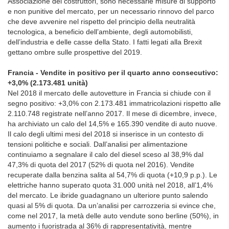
Associazione dei costruttori, sono necessarie misure di supporto
e non punitive del mercato, per un necessario rinnovo del parco
che deve avvenire nel rispetto del principio della neutralità
tecnologica, a beneficio dell’ambiente, degli automobilisti,
dell’industria e delle casse della Stato. I fatti legati alla Brexit
gettano ombre sulle prospettive del 2019.
Francia - Vendite in positivo per il quarto anno consecutivo:
+3,0% (2.173.481 unità)
Nel 2018 il mercato delle autovetture in Francia si chiude con il
segno positivo: +3,0% con 2.173.481 immatricolazioni rispetto alle
2.110.748 registrate nell’anno 2017. Il mese di dicembre, invece,
ha archiviato un calo del 14,5% e 165.390 vendite di auto nuove.
Il calo degli ultimi mesi del 2018 si inserisce in un contesto di
tensioni politiche e sociali. Dall’analisi per alimentazione
continuiamo a segnalare il calo del diesel sceso al 38,9% dal
47,3% di quota del 2017 (52% di quota nel 2016). Vendite
recuperate dalla benzina salita al 54,7% di quota (+10,9 p.p.). Le
elettriche hanno superato quota 31.000 unità nel 2018, all’1,4%
del mercato. Le ibride guadagnano un ulteriore punto salendo
quasi al 5% di quota. Da un’analisi per carrozzeria si evince che,
come nel 2017, la metà delle auto vendute sono berline (50%), in
aumento i fuoristrada al 36% di rappresentatività, mentre