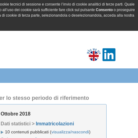
ookie tecnici di sessione e consente l’invio di cookie analitici di terze parti. Quale
all’uso dei cookie sarà sufficiente fare click sul pulsante
Consento
o proseguire
a di cookie di terza parte, selezionandola o deselezionandola, acceda alla nostra
er lo stesso periodo di riferimento
Ottobre 2018
Dati statistici >
Immatricolazioni
10 contenuti pubblicati (
visualizza/nascondi
)