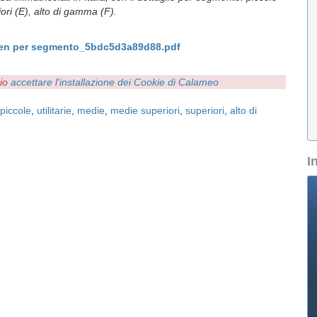
iori (E), alto di gamma (F).
en per segmento_5bdc5d3a89d88.pdf
rio
accettare l'installazione dei Cookie di Calameo
piccole
,
utilitarie
,
medie
,
medie superiori
,
superiori
,
alto di
I