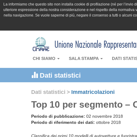
La informiamo che questo sito non installa cookie di profilazione (né per l’invio di 
ulteriore espressione della nostra considerazione e nel rispetto della normativa v
nella navigazione. Se vuole saperne di più, negare il consenso a tutti o alcuni 
CHI SIAMO
SALA STAMPA
DATI STATI
Dati statistici
Dati statistici
>
Immatricolazioni
Top 10 per segmento – 
Periodo di pubblicazione:
02 novembre 2018
Periodo di riferimento dei dati:
ottobre 2018
Classifica dei primi 10 modelli di autovetture e fuoristra