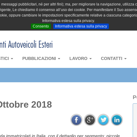
messaggi pubblicitari, né per altri fini); ma, per migliorare la navigazione, utilizza c
igente, Le chiediamo il consenso all’uso dei cookie. Per manifestare il Suo assenso 
cookie, oppure cambiare le impostazioni specificamente relative a ciascuna categori
Informativa estesa sulla privacy.
Consento
Informativa estesa sulla privacy
STICI
PUBBLICAZIONI
LAVORO
CONTATTI
P
Ottobre 2018
da immatricolati in Italia, con il dettaglio per segmento: piccole