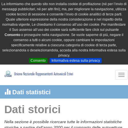
La informiamo che questo sito non installa cookie di profilazione (né per l’invio di
messaggi pubblicitari, né per altri fini); ma, per migliorare la navigazione, utilizza
cookie tecnici di sessione e consente l’invio di cookie analitici di terze parti.
Quale ulteriore espressione della nostra considerazione e nel rispetto della
normativa vigente, Le chiediamo il consenso all’uso dei cookie. Per manifestare
il Suo assenso all’uso dei cookie sarà sufficiente fare click sul pulsante
Consento
o proseguire nella navigazione. Se vuole saperne di più, negare il
consenso a tutti o alcuni cookie, oppure cambiare le impostazioni
specificamente relative a ciascuna categoria di cookie di terza parte,
selezionandola o deselezionandola, acceda alla nostra Informativa estesa sulla
privacy.
Consento
Informativa estesa sulla privacy
Tog
nav
Dati statistici
Dati storici
Nella sezione è possibile ricercare tutte le informazioni statistiche
storiche a partire dall’anno 2000 per il comparto delle autovetture,