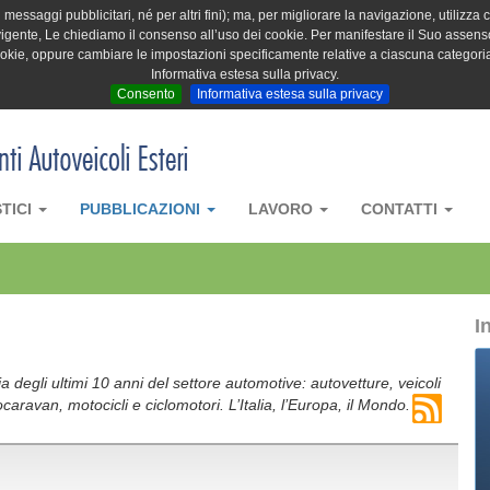
messaggi pubblicitari, né per altri fini); ma, per migliorare la navigazione, utilizza c
igente, Le chiediamo il consenso all’uso dei cookie. Per manifestare il Suo assenso 
cookie, oppure cambiare le impostazioni specificamente relative a ciascuna categori
Informativa estesa sulla privacy.
Consento
Informativa estesa sulla privacy
STICI
PUBBLICAZIONI
LAVORO
CONTATTI
I
 degli ultimi 10 anni del settore automotive: autovetture, veicoli
caravan, motocicli e ciclomotori. L’Italia, l’Europa, il Mondo.