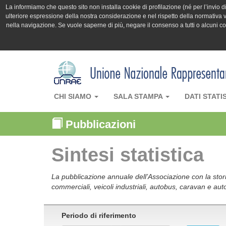
La informiamo che questo sito non installa cookie di profilazione (né per l’invio di 
ulteriore espressione della nostra considerazione e nel rispetto della normativa v
nella navigazione. Se vuole saperne di più, negare il consenso a tutti o alcuni 
CHI SIAMO
SALA STAMPA
DATI STATI
Pubblicazioni
Sintesi statistica
La pubblicazione annuale dell’Associazione con la storia
commerciali, veicoli industriali, autobus, caravan e auto
Periodo di riferimento