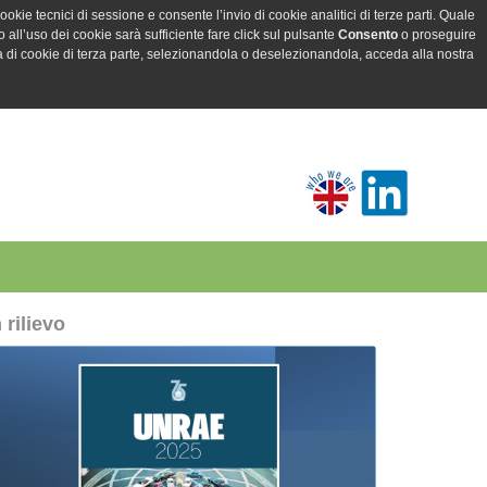
ookie tecnici di sessione e consente l’invio di cookie analitici di terze parti. Quale
all’uso dei cookie sarà sufficiente fare click sul pulsante
Consento
o proseguire
a di cookie di terza parte, selezionandola o deselezionandola, acceda alla nostra
n rilievo