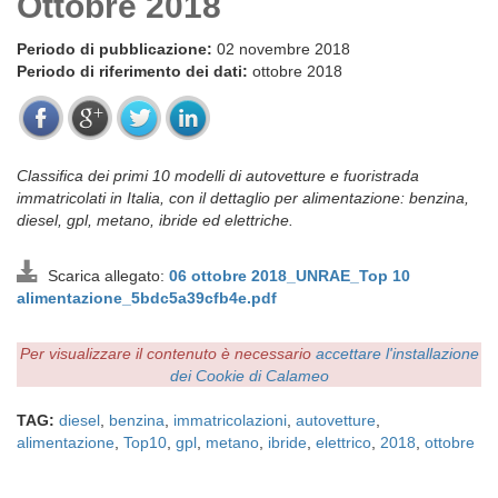
Ottobre 2018
Periodo di pubblicazione:
02 novembre 2018
Periodo di riferimento dei dati:
ottobre 2018
Classifica dei primi 10 modelli di autovetture e fuoristrada
immatricolati in Italia, con il dettaglio per alimentazione: benzina,
diesel, gpl, metano, ibride ed elettriche.
Scarica allegato:
06 ottobre 2018_UNRAE_Top 10
alimentazione_5bdc5a39cfb4e.pdf
Per visualizzare il contenuto è necessario
accettare l'installazione
dei Cookie di Calameo
TAG:
diesel
,
benzina
,
immatricolazioni
,
autovetture
,
alimentazione
,
Top10
,
gpl
,
metano
,
ibride
,
elettrico
,
2018
,
ottobre