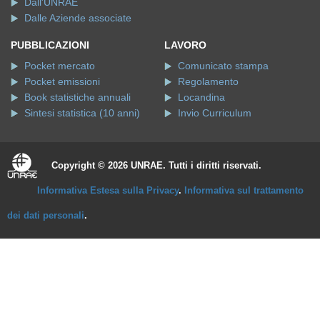
Dall'UNRAE
Dalle Aziende associate
PUBBLICAZIONI
LAVORO
Pocket mercato
Comunicato stampa
Pocket emissioni
Regolamento
Book statistiche annuali
Locandina
Sintesi statistica (10 anni)
Invio Curriculum
Copyright © 2026 UNRAE. Tutti i diritti riservati.
Informativa Estesa sulla Privacy
.
Informativa sul trattamento
dei dati personali
.