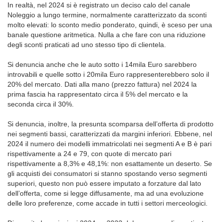
In realtà, nel 2024 si è registrato un deciso calo del canale
Noleggio a lungo termine, normalmente caratterizzato da sconti
molto elevati: lo sconto medio ponderato, quindi, è sceso per una
banale questione aritmetica. Nulla a che fare con una riduzione
degli sconti praticati ad uno stesso tipo di clientela.
Si denuncia anche che le auto sotto i 14mila Euro sarebbero
introvabili e quelle sotto i 20mila Euro rappresenterebbero solo il
20% del mercato. Dati alla mano (prezzo fattura) nel 2024 la
prima fascia ha rappresentato circa il 5% del mercato e la
seconda circa il 30%.
Si denuncia, inoltre, la presunta scomparsa dell’offerta di prodotto
nei segmenti bassi, caratterizzati da margini inferiori. Ebbene, nel
2024 il numero dei modelli immatricolati nei segmenti A e B è pari
rispettivamente a 24 e 79, con quote di mercato pari
rispettivamente a 8,3% e 48,1%: non esattamente un deserto. Se
gli acquisti dei consumatori si stanno spostando verso segmenti
superiori, questo non può essere imputato a forzature dal lato
dell’offerta, come si legge diffusamente, ma ad una evoluzione
delle loro preferenze, come accade in tutti i settori merceologici.