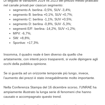
Di seguito le variazioni 2024 vs 2023 del prezzo medio praticato
nel canale privati per ciascun segmento:
segmento A: berlina -0,5%, SUV -3,4%;
segmento B: berlina +0,1%, SUV +0,7%;
segmento C: berlina -1,1%, SUV +0,5%;
segmento D: berlina -0,8%, SUV -5,3%;
segmenti E/F: berlina -14,2%, SUV +1,2%;
MPV: -6,7%;
SW: +8,8%;
Sportive: +17,3%.
Insomma, il quadro reale è ben diverso da quello che
artatamente, con intenti poco trasparenti, si vuole dipingere agli
occhi della pubblica opinione.
Se si guarda ad un orizzonte temporale più lungo, invece,
l’aumento dei prezzi è stato innegabilmente molto importante.
Nella Conferenza Stampa del 16 dicembre scorso, l’UNRAE ha
ampiamente illustrato la lunga serie di fenomeni che hanno
causato e accompagnato questo trend.