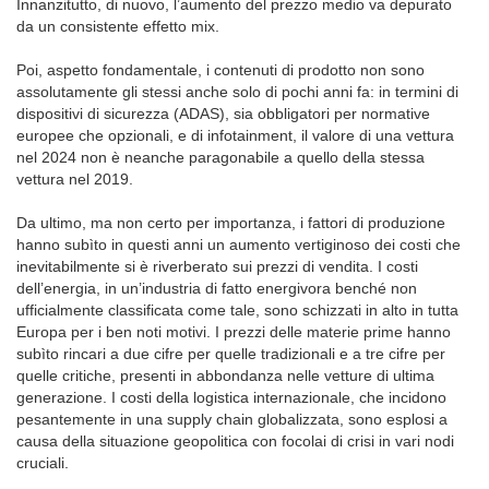
Innanzitutto, di nuovo, l’aumento del prezzo medio va depurato
da un consistente effetto mix.
Poi, aspetto fondamentale, i contenuti di prodotto non sono
assolutamente gli stessi anche solo di pochi anni fa: in termini di
dispositivi di sicurezza (ADAS), sia obbligatori per normative
europee che opzionali, e di infotainment, il valore di una vettura
nel 2024 non è neanche paragonabile a quello della stessa
vettura nel 2019.
Da ultimo, ma non certo per importanza, i fattori di produzione
hanno subìto in questi anni un aumento vertiginoso dei costi che
inevitabilmente si è riverberato sui prezzi di vendita. I costi
dell’energia, in un’industria di fatto energivora benché non
ufficialmente classificata come tale, sono schizzati in alto in tutta
Europa per i ben noti motivi. I prezzi delle materie prime hanno
subìto rincari a due cifre per quelle tradizionali e a tre cifre per
quelle critiche, presenti in abbondanza nelle vetture di ultima
generazione. I costi della logistica internazionale, che incidono
pesantemente in una supply chain globalizzata, sono esplosi a
causa della situazione geopolitica con focolai di crisi in vari nodi
cruciali.