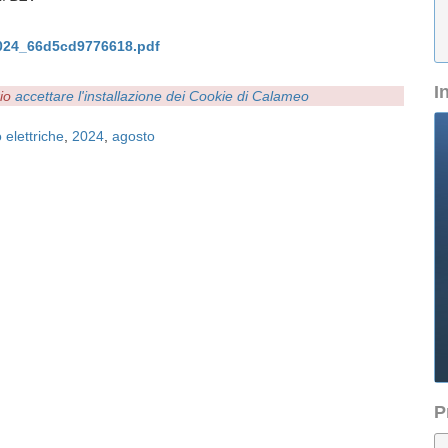
024_66d5cd9776618.pdf
I
rio
accettare l'installazione dei Cookie di Calameo
 elettriche
,
2024
,
agosto
P