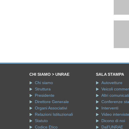
CHI SIAMO > UNRAE
SALA STAMPA
Chi siamo
Autovetture
Struttura
Veicoli commerci
Presidente
Altri comunicati
Direttore Generale
Conferenze st
Organi Associativi
Interventi
Relazioni Istituzionali
Video intervist
Statuto
Dicono di noi
Codice Etico
Dall'UNRAE