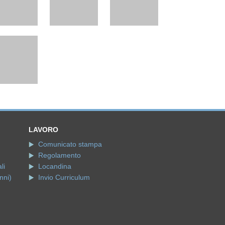
LAVORO
Comunicato stampa
Regolamento
li
Locandina
nni)
Invio Curriculum