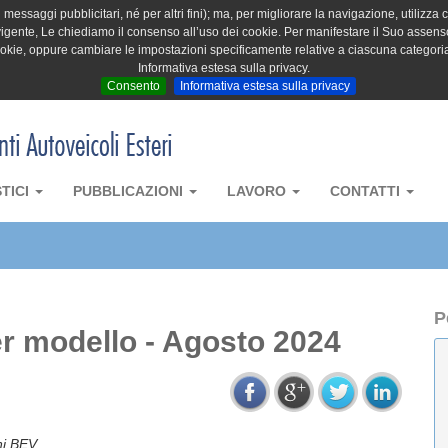
messaggi pubblicitari, né per altri fini); ma, per migliorare la navigazione, utilizza c
igente, Le chiediamo il consenso all’uso dei cookie. Per manifestare il Suo assenso 
cookie, oppure cambiare le impostazioni specificamente relative a ciascuna categori
Informativa estesa sulla privacy.
Consento
Informativa estesa sulla privacy
STICI
PUBBLICAZIONI
LAVORO
CONTATTI
P
r modello - Agosto 2024
ni BEV