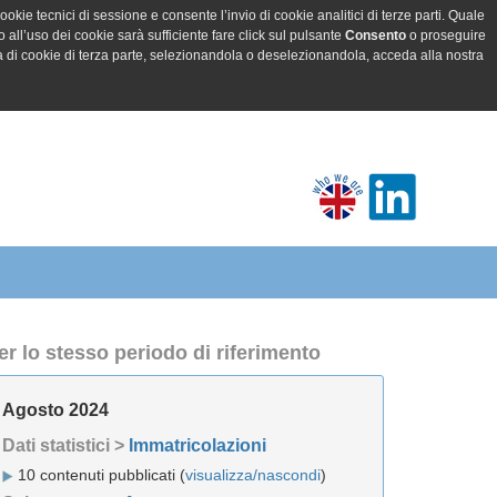
ookie tecnici di sessione e consente l’invio di cookie analitici di terze parti. Quale
all’uso dei cookie sarà sufficiente fare click sul pulsante
Consento
o proseguire
a di cookie di terza parte, selezionandola o deselezionandola, acceda alla nostra
er lo stesso periodo di riferimento
Agosto 2024
Dati statistici >
Immatricolazioni
10 contenuti pubblicati (
visualizza/nascondi
)