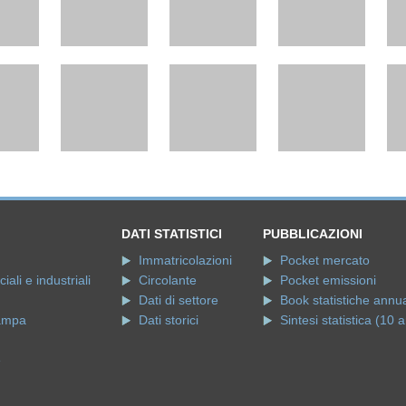
DATI STATISTICI
PUBBLICAZIONI
Immatricolazioni
Pocket mercato
ali e industriali
Circolante
Pocket emissioni
Dati di settore
Book statistiche annua
ampa
Dati storici
Sintesi statistica (10 a
e