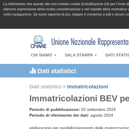
La informiamo che questo sito non installa cookie di profilazione (né per l’invio di 
ulteriore espressione della nostra considerazione e nel rispetto della normativa v
nella navigazione. Se vuole saperne di più, negare il consenso a tutti o alcuni 
CHI SIAMO
SALA STAMPA
DATI STATI
Dati statistici
Dati statistici
>
Immatricolazioni
Immatricolazioni BEV pe
Periodo di pubblicazione:
02 settembre 2024
Periodo di riferimento dei dati:
agosto 2024
elaborazioni per modello/segmento delle motorizzazio