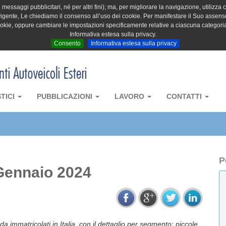
messaggi pubblicitari, né per altri fini); ma, per migliorare la navigazione, utilizza c
igente, Le chiediamo il consenso all’uso dei cookie. Per manifestare il Suo assenso 
cookie, oppure cambiare le impostazioni specificamente relative a ciascuna categori
Informativa estesa sulla privacy.
Consento
Informativa estesa sulla privacy
STICI
PUBBLICAZIONI
LAVORO
CONTATTI
P
Gennaio 2024
da immatricolati in Italia, con il dettaglio per segmento: piccole