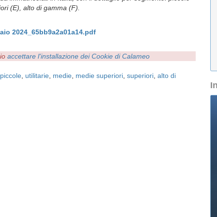
iori (E), alto di gamma (F).
aio 2024_65bb9a2a01a14.pdf
rio
accettare l'installazione dei Cookie di Calameo
piccole
,
utilitarie
,
medie
,
medie superiori
,
superiori
,
alto di
I