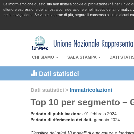
La informiamo che questo sito non installa cookie di profilazione (né per l’invio di 
ulteriore espressione della nostra considerazione e nel rispetto della normativa v
nella navigazione. Se vuole saperne di più, negare il consenso a tutti o alcuni 
CHI SIAMO
SALA STAMPA
DATI STATI
Dati statistici
Dati statistici
>
Immatricolazioni
Top 10 per segmento – 
Periodo di pubblicazione:
01 febbraio 2024
Periodo di riferimento dei dati:
gennaio 2024
Classifica dei primi 10 modelli di autovetture e fuoristra