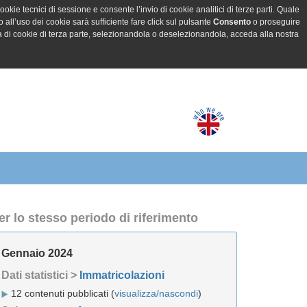
ookie tecnici di sessione e consente l’invio di cookie analitici di terze parti. Quale
all’uso dei cookie sarà sufficiente fare click sul pulsante
Consento
o proseguire
a di cookie di terza parte, selezionandola o deselezionandola, acceda alla nostra
er lo stesso periodo di riferimento
Gennaio 2024
Dati statistici >
Immatricolazioni
12 contenuti pubblicati (
visualizza/nascondi
)