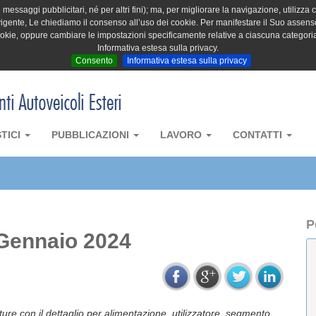
messaggi pubblicitari, né per altri fini); ma, per migliorare la navigazione, utilizza c
igente, Le chiediamo il consenso all’uso dei cookie. Per manifestare il Suo assenso 
cookie, oppure cambiare le impostazioni specificamente relative a ciascuna categori
Informativa estesa sulla privacy.
Consento
Informativa estesa sulla privacy
STICI
PUBBLICAZIONI
LAVORO
CONTATTI
P
 Gennaio 2024
tture con il dettaglio per alimentazione, utilizzatore, segmento,