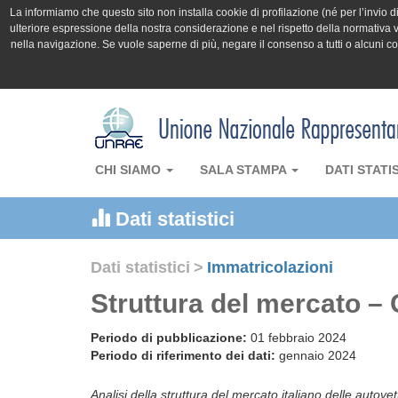
La informiamo che questo sito non installa cookie di profilazione (né per l’invio di 
ulteriore espressione della nostra considerazione e nel rispetto della normativa v
nella navigazione. Se vuole saperne di più, negare il consenso a tutti o alcuni 
CHI SIAMO
SALA STAMPA
DATI STATI
Dati statistici
Dati statistici
>
Immatricolazioni
Struttura del mercato –
Periodo di pubblicazione:
01 febbraio 2024
Periodo di riferimento dei dati:
gennaio 2024
Analisi della struttura del mercato italiano delle autove