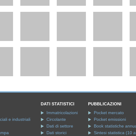
DATI STATISTICI
PUBBLICAZIONI
Immatricolazioni
Pocket mercato
ali e industriali
Circolante
Pocket emissioni
Dati di settore
Book statistiche annua
ampa
Dati storici
Sintesi statistica (10 a