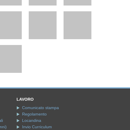
LAVORO
Comunicato stampa
Regolamento
li
Locandina
nni)
Invio Curriculum