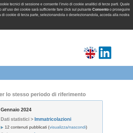
ookie tecnici di sessione e consente l’invio di cookie analitici di terze parti. Quale
all’uso dei cookie sarà sufficiente fare click sul pulsante
Consento
o proseguire
a di cookie di terza parte, selezionandola o deselezionandola, acceda alla nostra
er lo stesso periodo di riferimento
Gennaio 2024
Dati statistici >
Immatricolazioni
12 contenuti pubblicati (
visualizza/nascondi
)