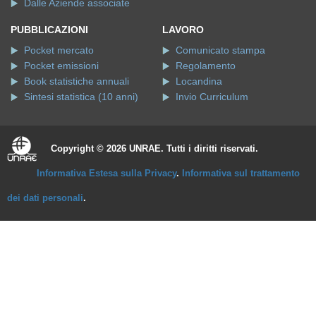
Dalle Aziende associate
PUBBLICAZIONI
LAVORO
Pocket mercato
Comunicato stampa
Pocket emissioni
Regolamento
Book statistiche annuali
Locandina
Sintesi statistica (10 anni)
Invio Curriculum
Copyright © 2026 UNRAE. Tutti i diritti riservati.
Informativa Estesa sulla Privacy
.
Informativa sul trattamento
dei dati personali
.