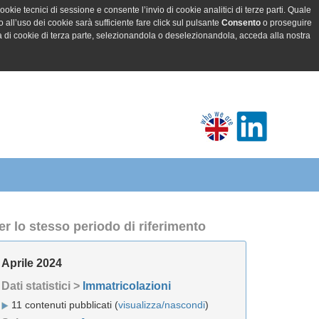
ookie tecnici di sessione e consente l’invio di cookie analitici di terze parti. Quale
all’uso dei cookie sarà sufficiente fare click sul pulsante
Consento
o proseguire
a di cookie di terza parte, selezionandola o deselezionandola, acceda alla nostra
er lo stesso periodo di riferimento
Aprile 2024
Dati statistici >
Immatricolazioni
11 contenuti pubblicati (
visualizza/nascondi
)