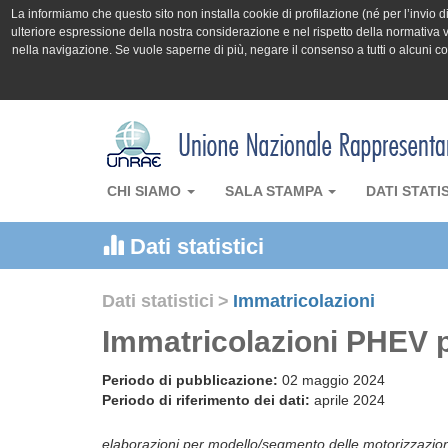
La informiamo che questo sito non installa cookie di profilazione (né per l’invio di 
ulteriore espressione della nostra considerazione e nel rispetto della normativa v
nella navigazione. Se vuole saperne di più, negare il consenso a tutti o alcuni 
CHI SIAMO
SALA STAMPA
DATI STATI
Dati statistici
Dati statistici
>
Immatricolazioni
Immatricolazioni PHEV p
Periodo di pubblicazione:
02 maggio 2024
Periodo di riferimento dei dati:
aprile 2024
elaborazioni per modello/segmento delle motorizzazi