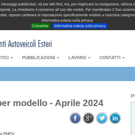
messaggi pubblicitari, né per altri fini); ma, per migliorare la navigazione, utilizza c
igente, Le chiediamo il consenso all’uso dei cookie. Per manifestare il Suo assenso 
cookie, oppure cambiare le impostazioni specificamente relative a ciascuna categori
Informativa estesa sulla privacy.
Consento
Informativa estesa sulla privacy
STICI
PUBBLICAZIONI
LAVORO
CONTATTI
P
er modello - Aprile 2024
oni PHEV