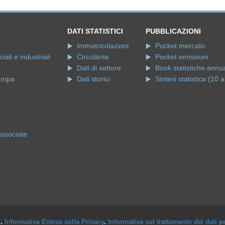
DATI STATISTICI
PUBBLICAZIONI
Immatricolazioni
Pocket mercato
ali e industriali
Circolante
Pocket emissioni
Dati di settore
Book statistiche annua
ampa
Dati storici
Sintesi statistica (10 a
e
associate
i.
Informativa Estesa sulla Privacy
.
Informativa sul trattamento dei dati p