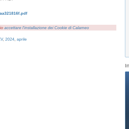
aa321816f.pdf
rio
accettare l'installazione dei Cookie di Calameo
EV
,
2024
,
aprile
I