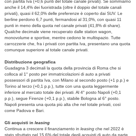
con partita Iva (+0,6 punti del totale canale privati). Se sommiamo
anche il 14,4% dei fuoristrada (oltre il doppio del totale canali
privati), quasi il 62,0% delle preferenze è coperto dai SUV. Le
berline perdono 6,7 punti, fermandosi al 31,0%, con quasi 11
punti in meno della quota nel canale privati (41,8% di share).
Qualche decimale viene recuperato dalle station wagon,
monovolume e sportive, mentre cedono le multispazio. Tutte
carrozzerie che, fra i privati con partita Iva, presentano una quota
comunque superiore al totale canale privati.
Distribuzione geografica
Guadagna 3 decimali la quota della provincia di Roma che si
colloca al 1° posto per immatricolazioni di auto a privati
possessori di partita Iva, con Milano al secondo posto (+1 p.p.) e
Torino al terzo (+0,1 p.p.), tutte con una quota leggermente
inferiore al mercato totale dei privati. Al 4° posto Napoli (+0,1
p.p.), segue Firenze (+0,1 p.p.), stabile Bologna al 6° posto.
Napoli presenta una quota più alta che nel totale privati, così
come Padova e Bari.
Gli acquisti in
leasing
Continua a crescere il finanziamento in
leasing
che nel 2022 è
stato sfruttato nel 15,6% del totale degli acquisti di auto da parte