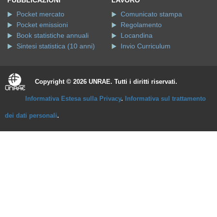
Pocket mercato
Comunicato stampa
Pocket emissioni
Regolamento
Book statistiche annuali
Locandina
Sintesi statistica (10 anni)
Invio Curriculum
Copyright © 2026 UNRAE. Tutti i diritti riservati.
Informativa Estesa sulla Privacy
.
Informativa sul trattamento
dei dati personali
.