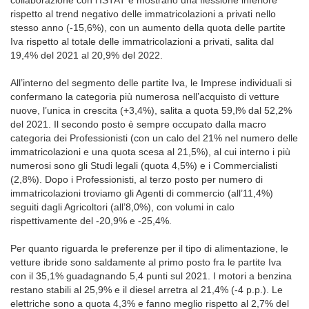
collaborazione con l’ISTAT e mostrano una flessione inferiore
rispetto al trend negativo delle immatricolazioni a privati nello
stesso anno (-15,6%), con un aumento della quota delle partite
Iva rispetto al totale delle immatricolazioni a privati, salita dal
19,4% del 2021 al 20,9% del 2022.
All’interno del segmento delle partite Iva, le Imprese individuali si
confermano la categoria più numerosa nell’acquisto di vetture
nuove, l’unica in crescita (+3,4%), salita a quota 59,l% dal 52,2%
del 2021. Il secondo posto è sempre occupato dalla macro
categoria dei Professionisti (con un calo del 21% nel numero delle
immatricolazioni e una quota scesa al 21,5%), al cui interno i più
numerosi sono gli Studi legali (quota 4,5%) e i Commercialisti
(2,8%). Dopo i Professionisti, al terzo posto per numero di
immatricolazioni troviamo gli Agenti di commercio (all’11,4%)
seguiti dagli Agricoltori (all’8,0%), con volumi in calo
rispettivamente del -20,9% e -25,4%.
Per quanto riguarda le preferenze per il tipo di alimentazione, le
vetture ibride sono saldamente al primo posto fra le partite Iva
con il 35,1% guadagnando 5,4 punti sul 2021. I motori a benzina
restano stabili al 25,9% e il diesel arretra al 21,4% (-4 p.p.). Le
elettriche sono a quota 4,3% e fanno meglio rispetto al 2,7% del