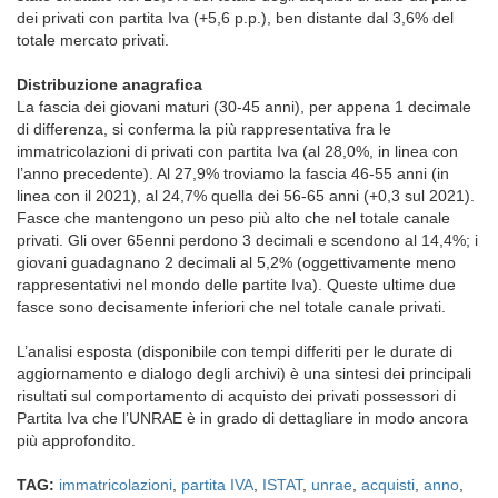
dei privati con partita Iva (+5,6 p.p.), ben distante dal 3,6% del
totale mercato privati.
Distribuzione anagrafica
La fascia dei giovani maturi (30-45 anni), per appena 1 decimale
di differenza, si conferma la più rappresentativa fra le
immatricolazioni di privati con partita Iva (al 28,0%, in linea con
l’anno precedente). Al 27,9% troviamo la fascia 46-55 anni (in
linea con il 2021), al 24,7% quella dei 56-65 anni (+0,3 sul 2021).
Fasce che mantengono un peso più alto che nel totale canale
privati. Gli over 65enni perdono 3 decimali e scendono al 14,4%; i
giovani guadagnano 2 decimali al 5,2% (oggettivamente meno
rappresentativi nel mondo delle partite Iva). Queste ultime due
fasce sono decisamente inferiori che nel totale canale privati.
L’analisi esposta (disponibile con tempi differiti per le durate di
aggiornamento e dialogo degli archivi) è una sintesi dei principali
risultati sul comportamento di acquisto dei privati possessori di
Partita Iva che l’UNRAE è in grado di dettagliare in modo ancora
più approfondito.
TAG:
immatricolazioni
,
partita IVA
,
ISTAT
,
unrae
,
acquisti
,
anno
,