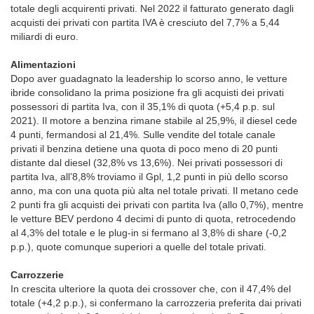
totale degli acquirenti privati. Nel 2022 il fatturato generato dagli
acquisti dei privati con partita IVA è cresciuto del 7,7% a 5,44
miliardi di euro.
Alimentazioni
Dopo aver guadagnato la leadership lo scorso anno, le vetture
ibride consolidano la prima posizione fra gli acquisti dei privati
possessori di partita Iva, con il 35,1% di quota (+5,4 p.p. sul
2021). Il motore a benzina rimane stabile al 25,9%, il diesel cede
4 punti, fermandosi al 21,4%. Sulle vendite del totale canale
privati il benzina detiene una quota di poco meno di 20 punti
distante dal diesel (32,8% vs 13,6%). Nei privati possessori di
partita Iva, all’8,8% troviamo il Gpl, 1,2 punti in più dello scorso
anno, ma con una quota più alta nel totale privati. Il metano cede
2 punti fra gli acquisti dei privati con partita Iva (allo 0,7%), mentre
le vetture BEV perdono 4 decimi di punto di quota, retrocedendo
al 4,3% del totale e le plug-in si fermano al 3,8% di share (-0,2
p.p.), quote comunque superiori a quelle del totale privati.
Carrozzerie
In crescita ulteriore la quota dei crossover che, con il 47,4% del
totale (+4,2 p.p.), si confermano la carrozzeria preferita dai privati