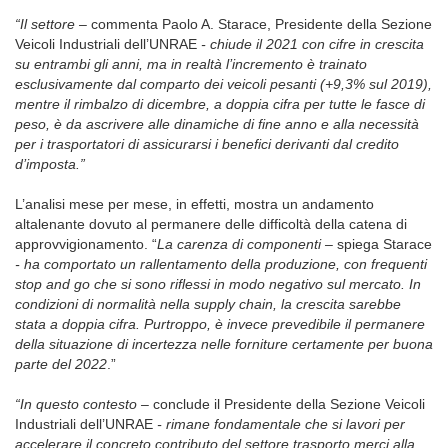
“Il settore –
commenta Paolo A. Starace, Presidente della Sezione
Veicoli Industriali dell’UNRAE
- chiude il 2021 con cifre in crescita
su entrambi gli anni, ma in realtà l’incremento è trainato
esclusivamente dal comparto dei veicoli pesanti (+9,3% sul 2019),
mentre il rimbalzo di dicembre, a doppia cifra per tutte le fasce di
peso, è da ascrivere alle dinamiche di fine anno e alla necessità
per i trasportatori di assicurarsi i benefici derivanti dal credito
d’imposta.”
L’analisi mese per mese, in effetti, mostra un andamento
altalenante dovuto al permanere delle difficoltà della catena di
approvvigionamento. “
La carenza di componenti
–
spiega Starace
- ha comportato un rallentamento della produzione, con frequenti
stop and go che si sono riflessi in modo negativo sul mercato. In
condizioni di normalità nella supply chain, la crescita sarebbe
stata a doppia cifra. Purtroppo, è invece prevedibile il permanere
della situazione di incertezza nelle forniture certamente per buona
parte del 2022
.”
“In questo contesto –
conclude il Presidente della Sezione Veicoli
Industriali dell’UNRAE
- rimane fondamentale che si lavori per
accelerare il concreto contributo del settore trasporto merci alla