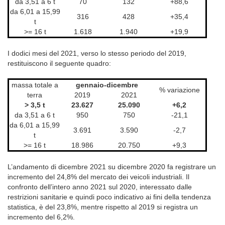
da 3,51 a 6 t
70
132
+88,6
da 6,01 a 15,99
316
428
+35,4
t
>= 16 t
1.618
1.940
+19,9
I dodici mesi del 2021, verso lo stesso periodo del 2019,
restituiscono il seguente quadro:
massa totale a
gennaio-dicembre
% variazione
terra
2019
2021
> 3,5 t
23.627
25.090
+6,2
da 3,51 a 6 t
950
750
-21,1
da 6,01 a 15,99
3.691
3.590
-2,7
t
>= 16 t
18.986
20.750
+9,3
L’andamento di dicembre 2021 su dicembre 2020 fa registrare un
incremento del 24,8% del mercato dei veicoli industriali. Il
confronto dell’intero anno 2021 sul 2020, interessato dalle
restrizioni sanitarie e quindi poco indicativo ai fini della tendenza
statistica, è del 23,8%, mentre rispetto al 2019 si registra un
incremento del 6,2%.