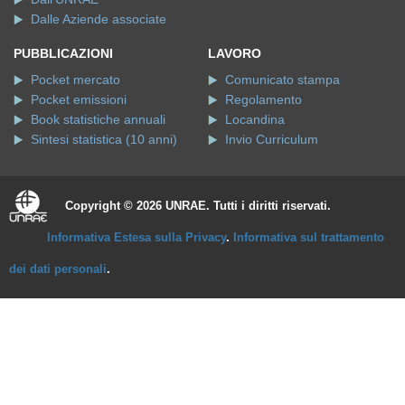
Dalle Aziende associate
PUBBLICAZIONI
LAVORO
Pocket mercato
Comunicato stampa
Pocket emissioni
Regolamento
Book statistiche annuali
Locandina
Sintesi statistica (10 anni)
Invio Curriculum
Copyright © 2026 UNRAE. Tutti i diritti riservati.
Informativa Estesa sulla Privacy
.
Informativa sul trattamento
dei dati personali
.