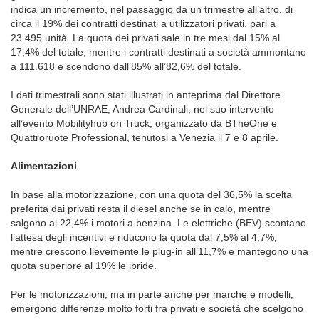
indica un incremento, nel passaggio da un trimestre all’altro, di
circa il 19% dei contratti destinati a utilizzatori privati, pari a
23.495 unità. La quota dei privati sale in tre mesi dal 15% al
17,4% del totale, mentre i contratti destinati a società ammontano
a 111.618 e scendono dall’85% all’82,6% del totale.
I dati trimestrali sono stati illustrati in anteprima dal Direttore
Generale dell’UNRAE, Andrea Cardinali, nel suo intervento
all’evento Mobilityhub on Truck, organizzato da BTheOne e
Quattroruote Professional, tenutosi a Venezia il 7 e 8 aprile.
Alimentazioni
In base alla motorizzazione, con una quota del 36,5% la scelta
preferita dai privati resta il diesel anche se in calo, mentre
salgono al 22,4% i motori a benzina. Le elettriche (BEV) scontano
l’attesa degli incentivi e riducono la quota dal 7,5% al 4,7%,
mentre crescono lievemente le plug-in all’11,7% e mantegono una
quota superiore al 19% le ibride.
Per le motorizzazioni, ma in parte anche per marche e modelli,
emergono differenze molto forti fra privati e società che scelgono