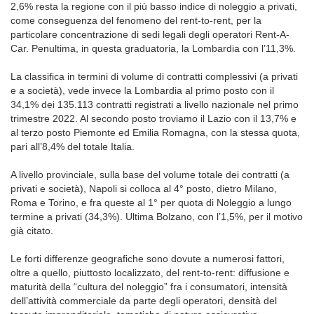
2,6% resta la regione con il più basso indice di noleggio a privati,
come conseguenza del fenomeno del rent-to-rent, per la
particolare concentrazione di sedi legali degli operatori Rent-A-
Car. Penultima, in questa graduatoria, la Lombardia con l’11,3%.
La classifica in termini di volume di contratti complessivi (a privati
e a società), vede invece la Lombardia al primo posto con il
34,1% dei 135.113 contratti registrati a livello nazionale nel primo
trimestre 2022. Al secondo posto troviamo il Lazio con il 13,7% e
al terzo posto Piemonte ed Emilia Romagna, con la stessa quota,
pari all’8,4% del totale Italia.
A livello provinciale, sulla base del volume totale dei contratti (a
privati e società), Napoli si colloca al 4° posto, dietro Milano,
Roma e Torino, e fra queste al 1° per quota di Noleggio a lungo
termine a privati (34,3%). Ultima Bolzano, con l’1,5%, per il motivo
già citato.
Le forti differenze geografiche sono dovute a numerosi fattori,
oltre a quello, piuttosto localizzato, del rent-to-rent: diffusione e
maturità della “cultura del noleggio” fra i consumatori, intensità
dell’attività commerciale da parte degli operatori, densità del