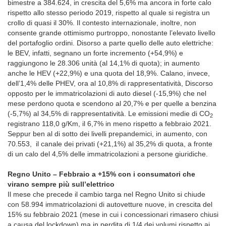
bimestre a 384.624, in crescita del 5,6% ma ancora in forte calo
rispetto allo stesso periodo 2019, rispetto al quale si registra un
crollo di quasi il 30%. Il contesto internazionale, inoltre, non
consente grande ottimismo purtroppo, nonostante l’elevato livello
del portafoglio ordini. Disorso a parte quello delle auto elettriche:
le BEV, infatti, segnano un forte incremento (+54,9%) e
raggiungono le 28.306 unità (al 14,1% di quota); in aumento
anche le HEV (+22,9%) e una quota del 18,9%. Calano, invece,
dell’1,4% delle PHEV, ora al 10,8% di rappresentatività, Discorso
opposto per le immatricolazioni di auto diesel (-15,9%) che nel
mese perdono quota e scendono al 20,7% e per quelle a benzina
(-5,7%) al 34,5% di rappresentatività. Le emissioni medie di CO
2
registrano 118,0 g/Km, il 6,7% in meno rispetto a febbraio 2021.
Seppur ben al di sotto dei livelli prepandemici, in aumento, con
70.553, il canale dei privati (+21,1%) al 35,2% di quota, a fronte
di un calo del 4,5% delle immatricolazioni a persone giuridiche.
Regno Unito – Febbraio a +15% con i consumatori che
virano sempre più sull’elettrico
Il mese che precede il cambio targa nel Regno Unito si chiude
con 58.994 immatricolazioni di autovetture nuove, in crescita del
15% su febbraio 2021 (mese in cui i concessionari rimasero chiusi
a causa del lockdown) ma in perdita di 1/4 dei volumi rispetto ai