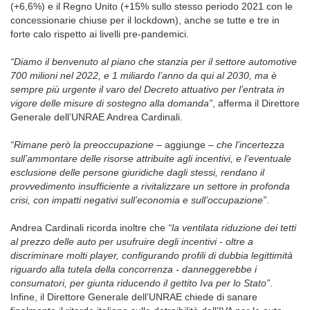
(+6,6%) e il Regno Unito (+15% sullo stesso periodo 2021 con le
concessionarie chiuse per il lockdown), anche se tutte e tre in
forte calo rispetto ai livelli pre-pandemici.
“Diamo il benvenuto al piano che stanzia per il settore automotive
700 milioni nel 2022, e 1 miliardo l’anno da qui al 2030, ma è
sempre più urgente il varo del Decreto attuativo per l’entrata in
vigore delle misure di sostegno alla domanda”
, afferma il Direttore
Generale dell’UNRAE Andrea Cardinali.
“Rimane però la preoccupazione
– aggiunge –
che l’incertezza
sull’ammontare delle risorse attribuite agli incentivi, e l’eventuale
esclusione delle persone giuridiche dagli stessi, rendano il
provvedimento insufficiente a rivitalizzare un settore in profonda
crisi, con impatti negativi sull’economia e sull’occupazione”
.
Andrea Cardinali ricorda inoltre che
“la ventilata riduzione dei tetti
al prezzo delle auto per usufruire degli incentivi - oltre a
discriminare molti player, configurando profili di dubbia legittimità
riguardo alla tutela della concorrenza - danneggerebbe i
consumatori, per giunta riducendo il gettito Iva per lo Stato
”
.
Infine, il Direttore Generale dell’UNRAE chiede di sanare