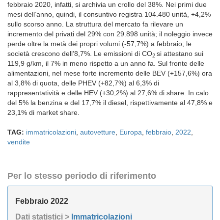
febbraio 2020, infatti, si archivia un crollo del 38%. Nei primi due
mesi dell’anno, quindi, il consuntivo registra 104.480 unità, +4,2%
sullo scorso anno. La struttura del mercato fa rilevare un
incremento del privati del 29% con 29.898 unità; il noleggio invece
perde oltre la metà dei propri volumi (-57,7%) a febbraio; le
società crescono dell’8,7%. Le emissioni di CO
si attestano sui
2
119,9 g/km, il 7% in meno rispetto a un anno fa. Sul fronte delle
alimentazioni, nel mese forte incremento delle BEV (+157,6%) ora
al 3,8% di quota, delle PHEV (+82,7%) al 6,3% di
rappresentatività e delle HEV (+30,2%) al 27,6% di share. In calo
del 5% la benzina e del 17,7% il diesel, rispettivamente al 47,8% e
23,1% di market share.
TAG:
immatricolazioni
,
autovetture
,
Europa
,
febbraio
,
2022
,
vendite
Per lo stesso periodo di riferimento
Febbraio 2022
Dati statistici >
Immatricolazioni