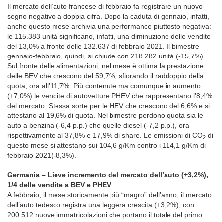
Il mercato dell’auto francese di febbraio fa registrare un nuovo
segno negativo a doppia cifra. Dopo la caduta di gennaio, infatti,
anche questo mese archivia una performance piuttosto negativa:
le 115.383 unità significano, infatti, una diminuzione delle vendite
del 13,0% a fronte delle 132.637 di febbraio 2021. Il bimestre
gennaio-febbraio, quindi, si chiude con 218.282 unità (-15,7%).
Sul fronte delle alimentazioni, nel mese è ottima la prestazione
delle BEV che crescono del 59,7%, sfiorando il raddoppio della
quota, ora all’11,7%. Più contenute ma comunque in aumento
(+7,0%) le vendite di autovetture PHEV che rappresentano l’8,4%
del mercato. Stessa sorte per le HEV che crescono del 6,6% e si
attestano al 19,6% di quota. Nel bimestre perdono quota sia le
auto a benzina (-6,4 p.p.) che quelle diesel (-7,2 p.p.), ora
rispettivamente al 37,8% e 17,9% di share. Le emissioni di CO
di
2
questo mese si attestano sui 104,6 g/Km contro i 114,1 g/Km di
febbraio 2021(-8,3%).
Germania – Lieve incremento del mercato dell’auto (+3,2%),
1/4 delle vendite a BEV e PHEV
A febbraio, il mese storicamente più “magro” dell’anno, il mercato
dell’auto tedesco registra una leggera crescita (+3,2%), con
200.512 nuove immatricolazioni che portano il totale del primo