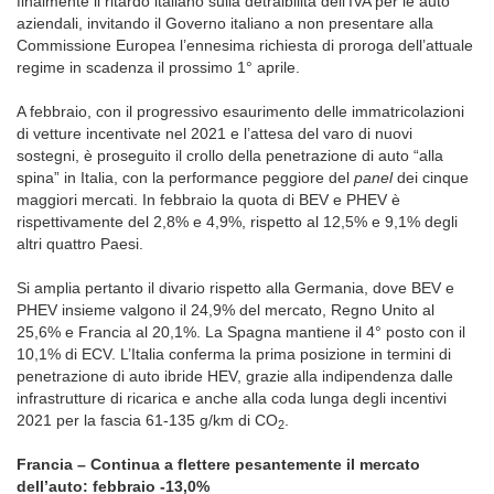
finalmente il ritardo italiano sulla detraibilità dell’IVA per le auto
aziendali, invitando il Governo italiano a non presentare alla
Commissione Europea l’ennesima richiesta di proroga dell’attuale
regime in scadenza il prossimo 1° aprile.
A febbraio, con il progressivo esaurimento delle immatricolazioni
di vetture incentivate nel 2021 e l’attesa del varo di nuovi
sostegni, è proseguito il crollo della penetrazione di auto “alla
spina” in Italia, con la performance peggiore del
panel
dei cinque
maggiori mercati. In febbraio la quota di BEV e PHEV è
rispettivamente del 2,8% e 4,9%, rispetto al 12,5% e 9,1% degli
altri quattro Paesi.
Si amplia pertanto il divario rispetto alla Germania, dove BEV e
PHEV insieme valgono il 24,9% del mercato, Regno Unito al
25,6% e Francia al 20,1%. La Spagna mantiene il 4° posto con il
10,1% di ECV. L’Italia conferma la prima posizione in termini di
penetrazione di auto ibride HEV, grazie alla indipendenza dalle
infrastrutture di ricarica e anche alla coda lunga degli incentivi
2021 per la fascia 61-135 g/km di CO
.
2
Francia – Continua a flettere pesantemente il mercato
dell’auto: febbraio -13,0%