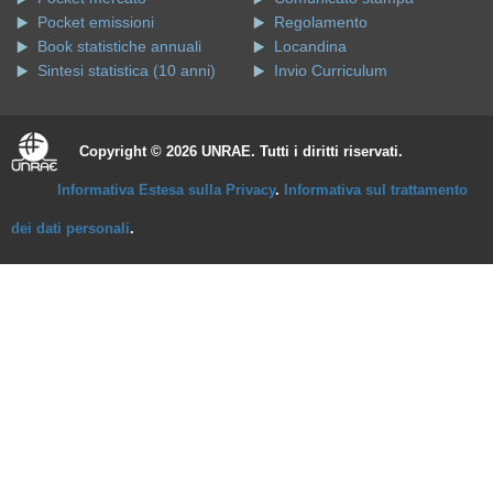
Pocket emissioni
Regolamento
Book statistiche annuali
Locandina
Sintesi statistica (10 anni)
Invio Curriculum
Copyright © 2026 UNRAE. Tutti i diritti riservati.
Informativa Estesa sulla Privacy
.
Informativa sul trattamento
dei dati personali
.