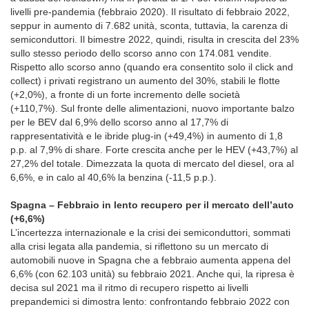
livelli pre-pandemia (febbraio 2020). Il risultato di febbraio 2022,
seppur in aumento di 7.682 unità, sconta, tuttavia, la carenza di
semiconduttori. Il bimestre 2022, quindi, risulta in crescita del 23%
sullo stesso periodo dello scorso anno con 174.081 vendite.
Rispetto allo scorso anno (quando era consentito solo il click and
collect) i privati registrano un aumento del 30%, stabili le flotte
(+2,0%), a fronte di un forte incremento delle società
(+110,7%). Sul fronte delle alimentazioni, nuovo importante balzo
per le BEV dal 6,9% dello scorso anno al 17,7% di
rappresentatività e le ibride plug-in (+49,4%) in aumento di 1,8
p.p. al 7,9% di share. Forte crescita anche per le HEV (+43,7%) al
27,2% del totale. Dimezzata la quota di mercato del diesel, ora al
6,6%, e in calo al 40,6% la benzina (-11,5 p.p.).
Spagna – Febbraio in lento recupero per il mercato dell’auto
(+6,6%)
L’incertezza internazionale e la crisi dei semiconduttori, sommati
alla crisi legata alla pandemia, si riflettono su un mercato di
automobili nuove in Spagna che a febbraio aumenta appena del
6,6% (con 62.103 unità) su febbraio 2021. Anche qui, la ripresa è
decisa sul 2021 ma il ritmo di recupero rispetto ai livelli
prepandemici si dimostra lento: confrontando febbraio 2022 con