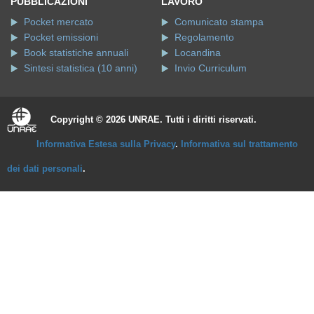
PUBBLICAZIONI
LAVORO
Pocket mercato
Comunicato stampa
Pocket emissioni
Regolamento
Book statistiche annuali
Locandina
Sintesi statistica (10 anni)
Invio Curriculum
Copyright © 2026 UNRAE. Tutti i diritti riservati.
Informativa Estesa sulla Privacy
.
Informativa sul trattamento
dei dati personali
.