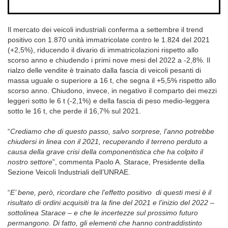
Il mercato dei veicoli industriali conferma a settembre il trend
positivo con 1.870 unità immatricolate contro le 1.824 del 2021
(+2,5%), riducendo il divario di immatricolazioni rispetto allo
scorso anno e chiudendo i primi nove mesi del 2022 a -2,8%. Il
rialzo delle vendite è trainato dalla fascia di veicoli pesanti di
massa uguale o superiore a 16 t, che segna il +5,5% rispetto allo
scorso anno. Chiudono, invece, in negativo il comparto dei mezzi
leggeri sotto le 6 t (-2,1%) e della fascia di peso medio-leggera
sotto le 16 t, che perde il 16,7% sul 2021.
“
Crediamo che di questo passo, salvo sorprese, l’anno potrebbe
chiudersi in linea con il 2021, recuperando il terreno perduto a
causa della grave crisi della componentistica che ha colpito il
nostro settore
”, commenta Paolo A. Starace, Presidente della
Sezione Veicoli Industriali dell’UNRAE.
“
E’ bene, però, ricordare che l’effetto positivo di questi mesi è il
risultato di ordini acquisiti tra la fine del 2021 e l’inizio del 2022 –
sottolinea Starace – e che le incertezze sul prossimo futuro
permangono. Di fatto, gli elementi che hanno contraddistinto