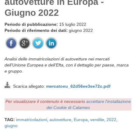
autovetture in Europa -
Giugno 2022
Periodo di pubblicazione:
15 luglio 2022
Periodo di riferimento dei dati:
giugno 2022
Analisi delle immatricolazioni di autovetture nei mercati
dell’Unione Europea e dell’Efta, con il dettaglio per paese, marca
e gruppo.
Scarica allegato:
mercatoeu_62d56ee3ee72c.pdf
Per visualizzare il contenuto è necessario
accettare l'installazione
dei Cookie di Calameo
TAG:
immatricolazioni
,
autovetture
,
Europa
,
vendite
,
2022
,
giugno