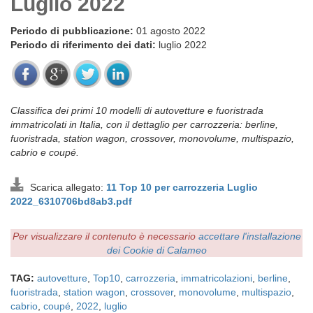
Luglio 2022
Periodo di pubblicazione:
01 agosto 2022
Periodo di riferimento dei dati:
luglio 2022
Classifica dei primi 10 modelli di autovetture e fuoristrada
immatricolati in Italia, con il dettaglio per carrozzeria: berline,
fuoristrada, station wagon, crossover, monovolume, multispazio,
cabrio e coupé.
Scarica allegato:
11 Top 10 per carrozzeria Luglio
2022_6310706bd8ab3.pdf
Per visualizzare il contenuto è necessario
accettare l'installazione
dei Cookie di Calameo
TAG:
autovetture
,
Top10
,
carrozzeria
,
immatricolazioni
,
berline
,
fuoristrada
,
station wagon
,
crossover
,
monovolume
,
multispazio
,
cabrio
,
coupé
,
2022
,
luglio