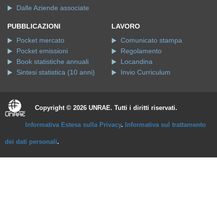
Dalle Aziende associate
PUBBLICAZIONI
LAVORO
Pocket mercato
Comunicato stampa
Pocket emissioni
Regolamento
Book statistiche annuali
Locandina
Sintesi statistica (10 anni)
Invio Curriculum
Copyright © 2026 UNRAE. Tutti i diritti riservati.
Informativa Estesa sulla Privacy
.
Informativa sul trattamento
dei dati personali
.