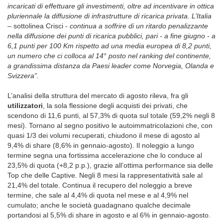
incaricati di effettuare gli investimenti, oltre ad incentivare in ottica
pluriennale la diffusione di infrastrutture di ricarica privata. L’Italia
– sottolinea Crisci -
continua a soffrire di un ritardo penalizzante
nella diffusione dei punti di ricarica pubblici, pari - a fine giugno - a
6,1 punti per 100 Km rispetto ad una media europea di 8,2 punti,
un numero che ci colloca al 14° posto nel ranking del continente,
a grandissima distanza da Paesi leader come Norvegia, Olanda e
Svizzera”.
L’analisi della struttura del mercato di agosto rileva, fra gli
utilizzatori
, la sola flessione degli acquisti dei privati, che
scendono di 11,6 punti, al 57,3% di quota sul totale (59,2% negli 8
mesi). Tornano al segno positivo le autoimmatricolazioni che, con
quasi 1/3 dei volumi recuperati, chiudono il mese di agosto al
9,4% di share (8,6% in gennaio-agosto). Il noleggio a lungo
termine segna una fortissima accelerazione che lo conduce al
23,5% di quota (+8,2 p.p.), grazie all’ottima performance sia delle
Top che delle Captive. Negli 8 mesi la rappresentatività sale al
21,4% del totale. Continua il recupero del noleggio a breve
termine, che sale al 4,4% di quota nel mese e al 4,9% nel
cumulato; anche le società guadagnano qualche decimale
portandosi al 5,5% di share in agosto e al 6% in gennaio-agosto.