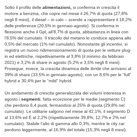
Sotto il profilo delle
alimentazioni,
si conferma in crescita il
motore a benzina, che copre nel mese il 26,7% di quota (27,8%
negli 8 mesi), il diesel – in calo – scende a rappresentare il 18,2%
delle preferenze (20,5% in gennaio-agosto). Si conferma in
flessione anche il Gpl, all’8,7% di quota, abbastanza in linea con
l’8,5% del cumulato. Il tracollo del metano lo conduce appena allo
0,5% del mercato (1% nel cumulato). Nonostante gli incentivi, si
registra un nuovo ridimensionamento di quota per le vetture plug-
in ed elettriche, rispettivamente al 3,8% (il minimo da febbraio
2021) e 3,2% di share in agosto (5,2% e 3,5% negli 8 mesi).
Prosegue, invece, la crescita dinamica delle ibride che arrivano al
39% di share (33,5% in gennaio-agosto); con un 8,6% per le “full”
hybrid e 30,4% per le “mild” hybrid.
Un andamento di crescita generalizzata dei volumi interessa in
agosto i
segmenti
, fatta eccezione per le medie (segmento C)
che perdono 6,4 punti, fermandosi al 25% di quota (29,8% nel
cumulato). Le utilitarie salgono nel mese al 42,1%, il segmento D
al 13,6% ed E al 2,2% (rispettivamente 39,8%, 12,7% e 2% nel
cumulato). Stabile l’alto di gamma allo 0,3%, mentre le city car
perdono leggermente, al 16,9% del totale (15,3% negli 8 mesi).