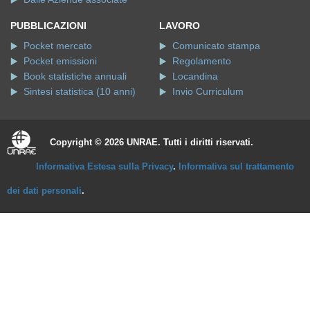
Video interviste
Dicono di noi
Dall'UNRAE
Dalle Aziende associate
PUBBLICAZIONI
LAVORO
Pocket mercato
Comunicato stampa
Pocket emissioni
Regolamento
Book statistiche annuali
Locandina
Sintesi statistica (10 anni)
Invio Curriculum
Copyright © 2026 UNRAE. Tutti i diritti riservati.
Informativa Estesa sulla Privacy
.
Informativa sul trattamento
dei dati personali
.