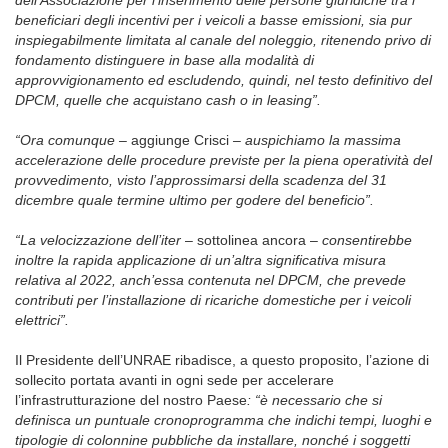
dell’Associazione per l’inserimento delle persone giuridiche tra i
beneficiari degli incentivi per i veicoli a basse emissioni, sia pur
inspiegabilmente limitata al canale del noleggio, ritenendo privo di
fondamento distinguere in base alla modalità di
approvvigionamento ed escludendo, quindi, nel testo definitivo del
DPCM, quelle che acquistano cash o in leasing”.
“Ora comunque –
aggiunge Crisci
– auspichiamo la massima
accelerazione delle procedure previste per la piena operatività del
provvedimento, visto l’approssimarsi della scadenza del 31
dicembre quale termine ultimo per godere del beneficio”.
“La velocizzazione dell’iter
– sottolinea ancora –
consentirebbe
inoltre la rapida applicazione di un’altra significativa misura
relativa al 2022, anch’essa contenuta nel DPCM, che prevede
contributi per l’installazione di ricariche domestiche per i veicoli
elettrici”.
Il Presidente dell’UNRAE ribadisce, a questo proposito, l’azione di
sollecito portata avanti in ogni sede per accelerare
l’infrastrutturazione del nostro Paese
: “è necessario che si
definisca un puntuale cronoprogramma che indichi tempi, luoghi e
tipologie di colonnine pubbliche da installare, nonché i soggetti