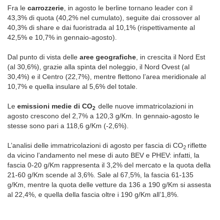
Fra le
carrozzerie
, in agosto le berline tornano leader con il
43,3% di quota (40,2% nel cumulato), seguite dai crossover al
40,3% di share e dai fuoristrada al 10,1% (rispettivamente al
42,5% e 10,7% in gennaio-agosto).
Dal punto di vista delle
aree geografiche
,
in crescita il Nord Est
(al 30,6%), grazie alla spinta del noleggio,
il Nord Ovest (al
30,4%) e il Centro (22,7%), mentre flettono l’area meridionale al
10,7% e quella insulare al 5,6% del totale.
Le
emissioni medie di CO
delle nuove immatricolazioni in
2
agosto crescono del 2,7% a 120,3 g/Km. In gennaio-agosto le
stesse sono pari a 118,6 g/Km (-2,6%).
L’analisi delle immatricolazioni di agosto per fascia di CO
riflette
2
da vicino l’andamento nel mese di auto BEV e PHEV: infatti, la
fascia 0-20 g/Km rappresenta il 3,2% del mercato e la quota della
21-60 g/Km scende al 3,6%. Sale al 67,5%, la fascia 61-135
g/Km, mentre la quota delle vetture da 136 a 190 g/Km si assesta
al 22,4%, e quella della fascia oltre i 190 g/Km all’1,8%.