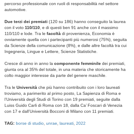
percorso professionale con ruoli di responsabilità nel settore
automotive.
Due terzi dei premiati
(120 su 186) hanno conseguito la laurea
con il voto
110/110
, e di questi ben 91 anche con il massimo
110/110 e lode. Tra le
facoltà
di provenienza, Economia è
ovviamente quella con i partecipanti più numerosi (75%), seguita
da Scienze della comunicazione (8%), e dalle altre facoltà tra cui
Ingegneria, Lingue e Lettere, Scienze Statistiche.
Cresce di anno in anno la
componente femminile
dei premiati,
giunta ora al 35% del totale, in una materia che storicamente ha
colto maggior interesse da parte del genere maschile.
Tra le
Università
che più hanno contribuito con i loro laureati
troviamo, a parimerito al primo posto, La Sapienza di Roma e
l’Università degli Studi di Torino con 19 premiati, seguite dalla
Luiss Guido Carli di Roma con 18, dalla Ca’ Foscari di Venezia
con 17 e dall’Università Bocconi di Milano con 11 premiati.
TAG:
borse di studio
,
unrae
,
laureati
,
2022