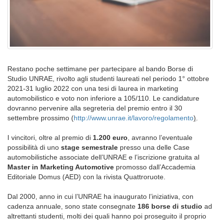
Restano poche settimane per partecipare al bando Borse di
Studio UNRAE, rivolto agli studenti laureati nel periodo 1° ottobre
2021-31 luglio 2022 con una tesi di laurea in marketing
automobilistico e voto non inferiore a 105/110. Le candidature
dovranno pervenire alla segreteria del premio entro il 30
settembre prossimo (
http://www.unrae.it/lavoro/regolamento
)
.
I vincitori, oltre al premio di
1.200 euro
, avranno l’eventuale
possibilità di uno
stage semestrale
presso una delle Case
automobilistiche associate dell’UNRAE e l’iscrizione gratuita al
Master in Marketing Automotive
promosso dall’Accademia
Editoriale Domus (AED) con la rivista Quattroruote.
Dal 2000, anno in cui l’UNRAE ha inaugurato l’iniziativa, con
cadenza annuale, sono state consegnate
186
borse di studio
ad
altrettanti studenti, molti dei quali hanno poi proseguito il proprio