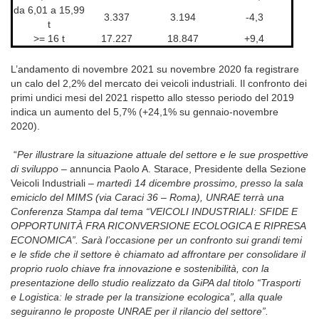
da 6,01 a 15,99
3.337
3.194
-4,3
t
>= 16 t
17.227
18.847
+9,4
L’andamento di novembre 2021 su novembre 2020 fa registrare
un calo del 2,2% del mercato dei veicoli industriali. Il confronto dei
primi undici mesi del 2021 rispetto allo stesso periodo del 2019
indica un aumento del 5,7% (+24,1% su gennaio-novembre
2020).
“
Per illustrare la situazione attuale del settore e le sue prospettive
di sviluppo –
annuncia Paolo A. Starace, Presidente della Sezione
Veicoli Industriali
– martedì 14 dicembre prossimo, presso la sala
emiciclo del MIMS (via Caraci 36 – Roma), UNRAE terrà una
Conferenza Stampa dal tema “
VEICOLI INDUSTRIALI: SFIDE E
OPPORTUNITÀ FRA RICONVERSIONE ECOLOGICA E RIPRESA
ECONOMICA”.
Sarà l’occasione per un confronto sui grandi temi
e le sfide che il settore è chiamato ad affrontare per consolidare il
proprio ruolo chiave fra innovazione e sostenibilità, con la
presentazione dello studio realizzato da GiPA dal titolo “Trasporti
e Logistica: le strade per la transizione ecologica”, alla quale
seguiranno le proposte UNRAE per il rilancio del settore”.