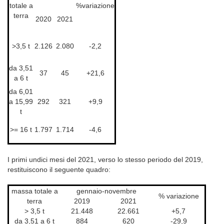
totale a
%variazione
terra
2020
2021
>3,5 t
2.126
2.080
-2,2
da 3,51
37
45
+21,6
a 6 t
da 6,01
a 15,99
292
321
+9,9
t
>= 16 t
1.797
1.714
-4,6
I primi undici mesi del 2021, verso lo stesso periodo del 2019,
restituiscono il seguente quadro:
massa totale a
gennaio-novembre
% variazione
terra
2019
2021
> 3,5 t
21.448
22.661
+5,7
da 3,51 a 6 t
884
620
-29,9