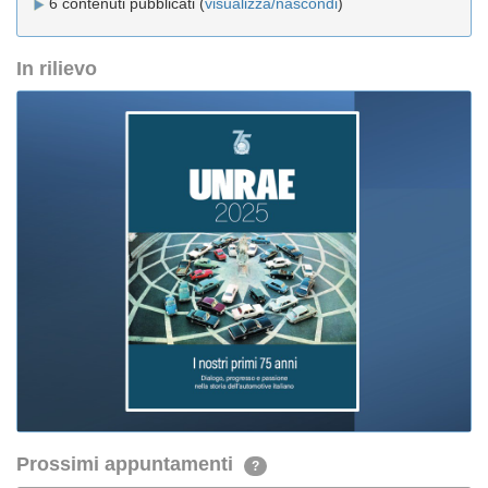
6 contenuti pubblicati (
visualizza/nascondi
)
In rilievo
Prossimi appuntamenti
?