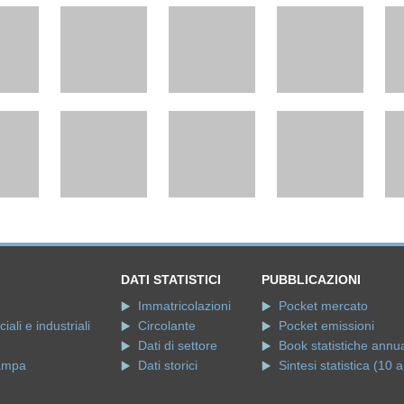
DATI STATISTICI
PUBBLICAZIONI
Immatricolazioni
Pocket mercato
ali e industriali
Circolante
Pocket emissioni
Dati di settore
Book statistiche annua
ampa
Dati storici
Sintesi statistica (10 a