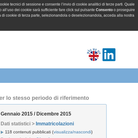
ookie tecnici di sessione e consente l’invio di cookie analitici di terze parti. Quale
all’uso dei cookie sarà sufficiente fare click sul pulsante
Consento
o proseguire
a di cookie di terza parte, selezionandola o deselezionandola, acceda alla nostra
er lo stesso periodo di riferimento
Gennaio 2015 / Dicembre 2015
Dati statistici >
Immatricolazioni
118 contenuti pubblicati (
visualizza/nascondi
)