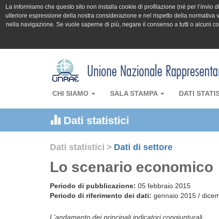
La informiamo che questo sito non installa cookie di profilazione (né per l’invio di 
ulteriore espressione della nostra considerazione e nel rispetto della normativa v
nella navigazione. Se vuole saperne di più, negare il consenso a tutti o alcuni 
CHI SIAMO
SALA STAMPA
DATI STATI
Dati statistici
Dati statistici
>
Dati di settore
Lo scenario economico
Periodo di pubblicazione:
05 febbraio 2015
Periodo di riferimento dei dati:
gennaio 2015 / dice
L'andamento dei principali indicatori congiunturali