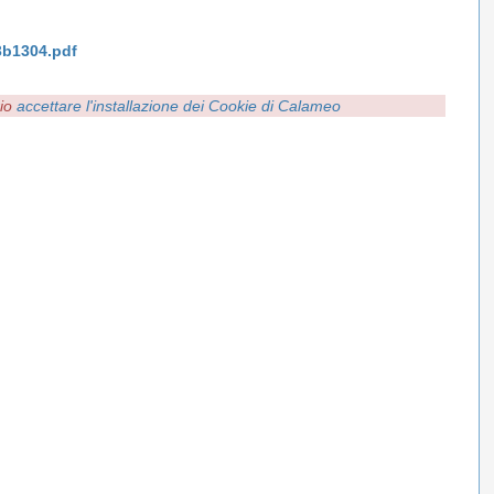
3b1304.pdf
rio
accettare l'installazione dei Cookie di Calameo