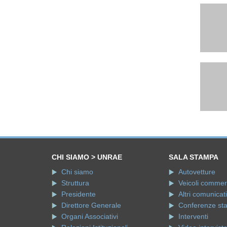
CHI SIAMO > UNRAE
SALA STAMPA
Chi siamo
Autovetture
Struttura
Veicoli commerci
Presidente
Altri comunicati
Direttore Generale
Conferenze st
Organi Associativi
Interventi