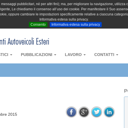
messaggi pubblicitari, né per altri fini); ma, per migliorare la navigazione, utilizza c
igente, Le chiediamo il consenso all’uso dei cookie. Per manifestare il Suo assenso 
cookie, oppure cambiare le impostazioni specificamente relative a ciascuna categori
Informativa estesa sulla privacy.
Consento
Informativa estesa sulla privacy
STICI
PUBBLICAZIONI
LAVORO
CONTATTI
P
mbre 2015