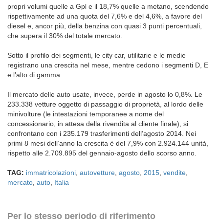
propri volumi quelle a Gpl e il 18,7% quelle a metano, scendendo
rispettivamente ad una quota del 7,6% e del 4,6%, a favore del
diesel e, ancor più, della benzina con quasi 3 punti percentuali,
che supera il 30% del totale mercato.
Sotto il profilo dei segmenti, le city car, utilitarie e le medie
registrano una crescita nel mese, mentre cedono i segmenti D, E
e l’alto di gamma.
Il mercato delle auto usate, invece, perde in agosto lo 0,8%. Le
233.338 vetture oggetto di passaggio di proprietà, al lordo delle
minivolture (le intestazioni temporanee a nome del
concessionario, in attesa della rivendita al cliente finale), si
confrontano con i 235.179 trasferimenti dell’agosto 2014. Nei
primi 8 mesi dell’anno la crescita è del 7,9% con 2.924.144 unità,
rispetto alle 2.709.895 del gennaio-agosto dello scorso anno.
TAG:
immatricolazioni
,
autovetture
,
agosto
,
2015
,
vendite
,
mercato
,
auto
,
Italia
Per lo stesso periodo di riferimento