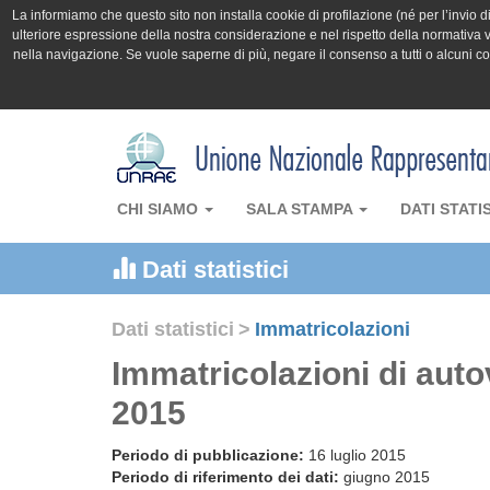
La informiamo che questo sito non installa cookie di profilazione (né per l’invio di 
ulteriore espressione della nostra considerazione e nel rispetto della normativa v
nella navigazione. Se vuole saperne di più, negare il consenso a tutti o alcuni 
CHI SIAMO
SALA STAMPA
DATI STATI
Dati statistici
Dati statistici
>
Immatricolazioni
Immatricolazioni di auto
2015
Periodo di pubblicazione:
16 luglio 2015
Periodo di riferimento dei dati:
giugno 2015