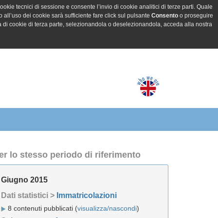
ookie tecnici di sessione e consente l’invio di cookie analitici di terze parti. Quale
all’uso dei cookie sarà sufficiente fare click sul pulsante
Consento
o proseguire
a di cookie di terza parte, selezionandola o deselezionandola, acceda alla nostra
er lo stesso periodo di riferimento
Giugno 2015
Dati statistici >
Immatricolazioni
8 contenuti pubblicati (
visualizza/nascondi
)