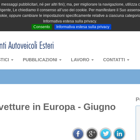
messaggi pubblicitari, né per altri fini); ma, per migliorare la navigazione, utilizza c
igente, Le chiediamo il consenso all’uso dei cookie. Per manifestare il Suo assenso 
cookie, oppure cambiare le impostazioni specificamente relative a ciascuna categori
Informativa estesa sulla privacy.
Consento
Informativa estesa sulla privacy
STICI
PUBBLICAZIONI
LAVORO
CONTATTI
P
vetture in Europa - Giugno