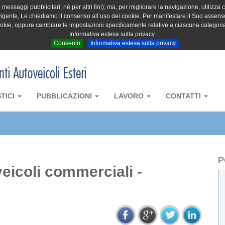
messaggi pubblicitari, né per altri fini); ma, per migliorare la navigazione, utilizza c
igente, Le chiediamo il consenso all’uso dei cookie. Per manifestare il Suo assenso 
cookie, oppure cambiare le impostazioni specificamente relative a ciascuna categori
Informativa estesa sulla privacy.
Consento
Informativa estesa sulla privacy
STICI
PUBBLICAZIONI
LAVORO
CONTATTI
P
eicoli commerciali -