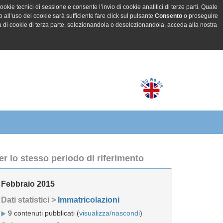
ookie tecnici di sessione e consente l’invio di cookie analitici di terze parti. Quale
all’uso dei cookie sarà sufficiente fare click sul pulsante
Consento
o proseguire
a di cookie di terza parte, selezionandola o deselezionandola, acceda alla nostra
er lo stesso periodo di riferimento
Febbraio 2015
Dati statistici >
Immatricolazioni
9 contenuti pubblicati (
visualizza/nascondi
)