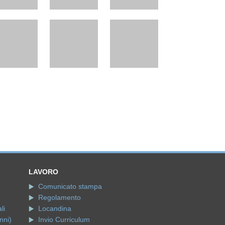
LAVORO
Comunicato stampa
Regolamento
li
Locandina
nni)
Invio Curriculum