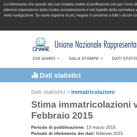
La informiamo che questo sito non installa cookie di profilazione (né per l’invio di 
ulteriore espressione della nostra considerazione e nel rispetto della normativa v
nella navigazione. Se vuole saperne di più, negare il consenso a tutti o alcuni 
CHI SIAMO
SALA STAMPA
DATI STATI
Dati statistici
Dati statistici
>
Immatricolazioni
Stima immatricolazioni v
Febbraio 2015
Periodo di pubblicazione:
13 marzo 2015
Periodo di riferimento dei dati:
febbraio 2015