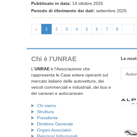
Pubblicato in data:
14 ottobre 2025
Periodo di riferimento dei dati:
settembre 2025
«
1
2
3
4
5
6
7
8
...
Chi è l'UNRAE
Le nost
L'
UNRAE
è l'Associazione che
Autov
rappresenta le Case estere operanti sul
mercato italiano delle autovetture, dei
veicoli commerciali e industriali, dei bus e
dei caravan e autocaravan.
Chi siamo
Struttura
Presidente
Direttore Generale
Organi Associativi
Relazioni Istituzionali