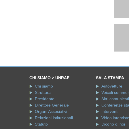
CHI SIAMO > UNRAE
SALA STAMPA
Chi siamo
Autovetture
Struttura
Veicoli commerci
Presidente
Altri comunicati
Direttore Generale
Conferenze st
Organi Associativi
Interventi
Relazioni Istituzionali
Video intervist
Statuto
Dicono di noi