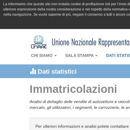
La informiamo che questo sito non installa cookie di profilazione (né per l’invio di 
ulteriore espressione della nostra considerazione e nel rispetto della normativa v
nella navigazione. Se vuole saperne di più, negare il consenso a tutti o alcuni 
CHI SIAMO
SALA STAMPA
DATI STATI
Dati statistici
Immatricolazioni
Analisi di dettaglio delle vendite di autovetture e veicol
mercato, gli utilizzatori, i segmenti, le carrozzerie, le 
Per ulteriori informazioni e analisi potete contattare 