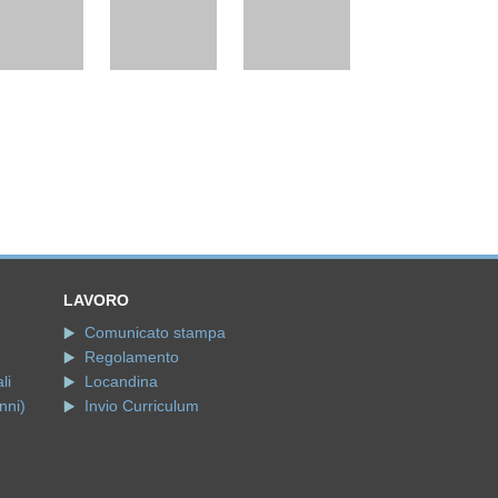
LAVORO
Comunicato stampa
Regolamento
li
Locandina
nni)
Invio Curriculum