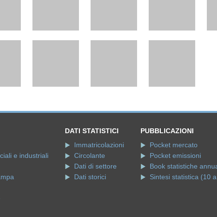
DATI STATISTICI
PUBBLICAZIONI
Immatricolazioni
Pocket mercato
ali e industriali
Circolante
Pocket emissioni
Dati di settore
Book statistiche annua
ampa
Dati storici
Sintesi statistica (10 a
e