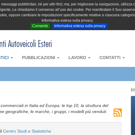
messaggi pubblicitari, né per altri fini); ma, per migliorare la navigazione, utilizza c
igente, Le chiediamo il consenso all’uso dei cookie. Per manifestare il Suo assenso 
cookie, oppure cambiare le impostazioni specificamente relative a ciascuna categori
Informativa estesa sulla privacy.
Consento
Informativa estesa sulla privacy
STICI
PUBBLICAZIONI
LAVORO
CONTATTI
I
i commerciali in Italia ed Europa: le top 10, la struttura del
aree geografiche, le marche, i gruppi, i modelli più venduti.
il
Centro Studi e Statistiche