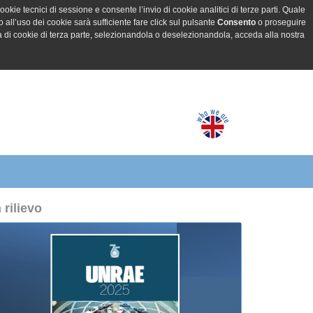
ookie tecnici di sessione e consente l’invio di cookie analitici di terze parti. Quale
all’uso dei cookie sarà sufficiente fare click sul pulsante
Consento
o proseguire
a di cookie di terza parte, selezionandola o deselezionandola, acceda alla nostra
n rilievo