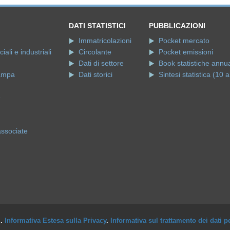
DATI STATISTICI
PUBBLICAZIONI
Immatricolazioni
Pocket mercato
ali e industriali
Circolante
Pocket emissioni
Dati di settore
Book statistiche annua
ampa
Dati storici
Sintesi statistica (10 a
e
associate
i.
Informativa Estesa sulla Privacy
.
Informativa sul trattamento dei dati p