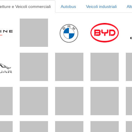
etture e Veicoli commerciali
Autobus
Veicoli industriali
Alt