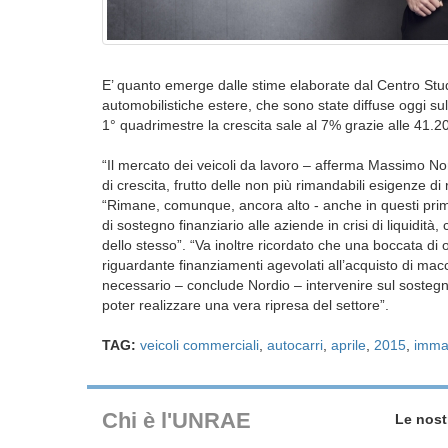
E’ quanto emerge dalle stime elaborate dal Centro Stud
automobilistiche estere, che sono state diffuse oggi sul
1° quadrimestre la crescita sale al 7% grazie alle 41.2
“Il mercato dei veicoli da lavoro – afferma Massimo N
di crescita, frutto delle non più rimandabili esigenze di ri
“Rimane, comunque, ancora alto - anche in questi primi
di sostegno finanziario alle aziende in crisi di liquidità
dello stesso”. “Va inoltre ricordato che una boccata d
riguardante finanziamenti agevolati all’acquisto di macch
necessario – conclude Nordio – intervenire sul sostegno 
poter realizzare una vera ripresa del settore”.
TAG:
veicoli commerciali
,
autocarri
,
aprile
,
2015
,
immat
Chi è l'UNRAE
Le nost