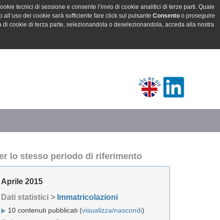
ookie tecnici di sessione e consente l’invio di cookie analitici di terze parti. Quale
all’uso dei cookie sarà sufficiente fare click sul pulsante
Consento
o proseguire
a di cookie di terza parte, selezionandola o deselezionandola, acceda alla nostra
er lo stesso periodo di riferimento
Aprile 2015
Dati statistici >
Immatricolazioni
10 contenuti pubblicati (
visualizza/nascondi
)