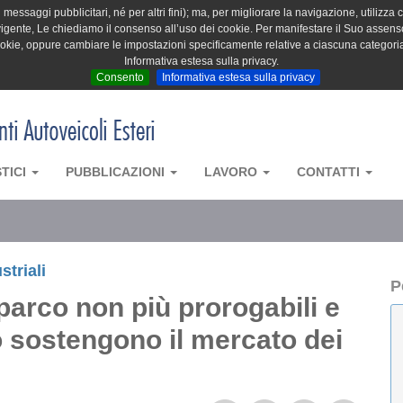
messaggi pubblicitari, né per altri fini); ma, per migliorare la navigazione, utilizza c
igente, Le chiediamo il consenso all’uso dei cookie. Per manifestare il Suo assenso 
cookie, oppure cambiare le impostazioni specificamente relative a ciascuna categori
Informativa estesa sulla privacy.
Consento
Informativa estesa sulla privacy
STICI
PUBBLICAZIONI
LAVORO
CONTATTI
striali
P
parco non più prorogabili e
o sostengono il mercato dei