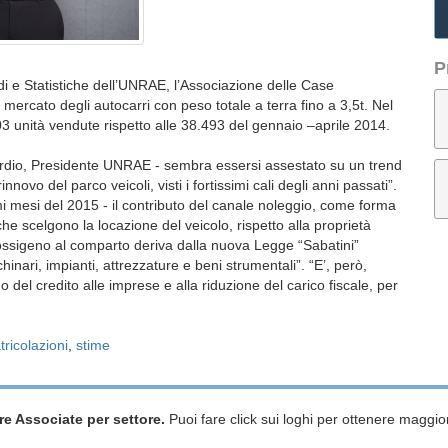
P
i e Statistiche dell’UNRAE, l’Associazione delle Case
 mercato degli autocarri con peso totale a terra fino a 3,5t. Nel
03 unità vendute rispetto alle 38.493 del gennaio –aprile 2014.
ordio, Presidente UNRAE - sembra essersi assestato su un trend
nnovo del parco veicoli, visti i fortissimi cali degli anni passati”.
 mesi del 2015 - il contributo del canale noleggio, come forma
, che scelgono la locazione del veicolo, rispetto alla proprietà
i ossigeno al comparto deriva dalla nuova Legge “Sabatini”
inari, impianti, attrezzature e beni strumentali”. “E’, però,
del credito alle imprese e alla riduzione del carico fiscale, per
ricolazioni
,
stime
re Associate per settore.
Puoi fare click sui loghi per ottenere maggior