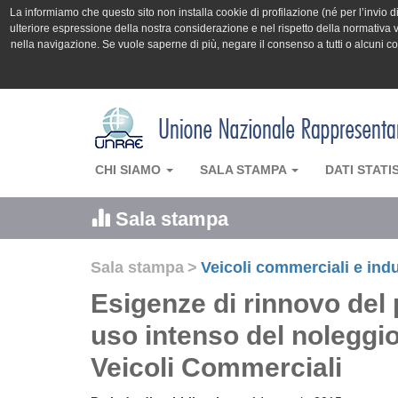
La informiamo che questo sito non installa cookie di profilazione (né per l’invio di 
ulteriore espressione della nostra considerazione e nel rispetto della normativa v
nella navigazione. Se vuole saperne di più, negare il consenso a tutti o alcuni 
CHI SIAMO
SALA STAMPA
DATI STATI
Sala stampa
Sala stampa
>
Veicoli commerciali e indu
Esigenze di rinnovo del 
uso intenso del noleggi
Veicoli Commerciali