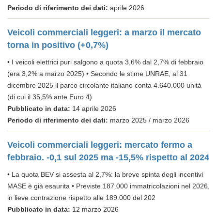
Periodo di riferimento dei dati:
aprile 2026
Veicoli commerciali leggeri: a marzo il mercato
torna in positivo (+0,7%)
• I veicoli elettrici puri salgono a quota 3,6% dal 2,7% di febbraio
(era 3,2% a marzo 2025) • Secondo le stime UNRAE, al 31
dicembre 2025 il parco circolante italiano conta 4.640.000 unità
(di cui il 35,5% ante Euro 4)
Pubblicato in data:
14 aprile 2026
Periodo di riferimento dei dati:
marzo 2025 / marzo 2026
Veicoli commerciali leggeri: mercato fermo a
febbraio. -0,1 sul 2025 ma -15,5% rispetto al 2024
• La quota BEV si assesta al 2,7%: la breve spinta degli incentivi
MASE è già esaurita • Previste 187.000 immatricolazioni nel 2026,
in lieve contrazione rispetto alle 189.000 del 202
Pubblicato in data:
12 marzo 2026