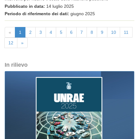
Pubblicato in data:
14 luglio 2025
Periodo di riferimento dei dati:
giugno 2025
«
1
2
3
4
5
6
7
8
9
10
11
12
»
In rilievo