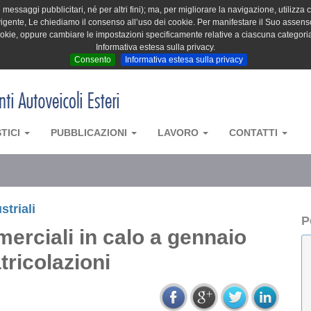
messaggi pubblicitari, né per altri fini); ma, per migliorare la navigazione, utilizza c
igente, Le chiediamo il consenso all’uso dei cookie. Per manifestare il Suo assenso 
cookie, oppure cambiare le impostazioni specificamente relative a ciascuna categori
Informativa estesa sulla privacy.
Consento
Informativa estesa sulla privacy
STICI
PUBBLICAZIONI
LAVORO
CONTATTI
striali
P
erciali in calo a gennaio
tricolazioni