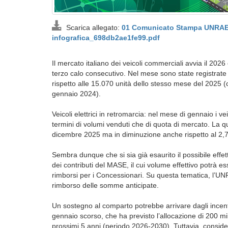
Scarica allegato:
01 Comunicato Stampa UNRAE 
infografica_698db2ae1fe99.pdf
Il mercato italiano dei veicoli commerciali avvia il 20
terzo calo consecutivo. Nel mese sono state registrat
rispetto alle 15.070 unità dello stesso mese del 2025 
gennaio 2024).
Veicoli elettrici in retromarcia: nel mese di gennaio i ve
termini di volumi venduti che di quota di mercato. La q
dicembre 2025 ma in diminuzione anche rispetto al 2,7
Sembra dunque che si sia già esaurito il possibile effet
dei contributi del MASE, il cui volume effettivo potrà e
rimborsi per i Concessionari. Su questa tematica, l’UN
rimborso delle somme anticipate.
Un sostegno al comparto potrebbe arrivare dagli incent
gennaio scorso, che ha previsto l’allocazione di 200 mil
prossimi 5 anni (periodo 2026-2030). Tuttavia, consid