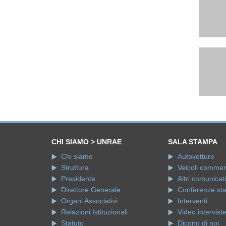
CHI SIAMO > UNRAE
SALA STAMPA
Chi siamo
Autovetture
Struttura
Veicoli commerci
Presidente
Altri comunicati
Direttore Generale
Conferenze st
Organi Associativi
Interventi
Relazioni Istituzionali
Video intervist
Statuto
Dicono di noi