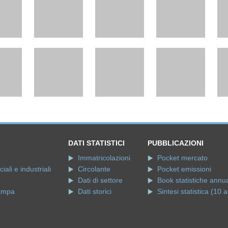
DATI STATISTICI
PUBBLICAZIONI
Immatricolazioni
Pocket mercato
ali e industriali
Circolante
Pocket emissioni
Dati di settore
Book statistiche annua
ampa
Dati storici
Sintesi statistica (10 a
e