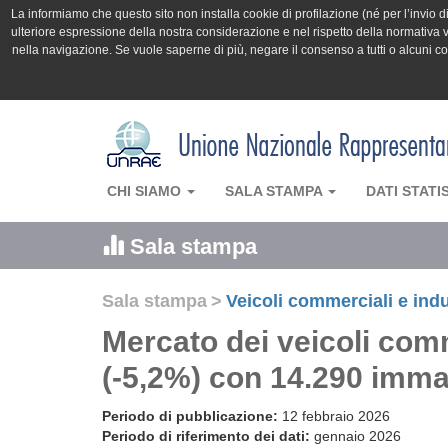
La informiamo che questo sito non installa cookie di profilazione (né per l’invio di 
ulteriore espressione della nostra considerazione e nel rispetto della normativa v
nella navigazione. Se vuole saperne di più, negare il consenso a tutti o alcuni 
CHI SIAMO
SALA STAMPA
DATI STATI
Sala stampa
Sala stampa
>
Veicoli commerciali e indu
Mercato dei veicoli comm
(-5,2%) con 14.290 imma
Periodo di pubblicazione:
12 febbraio 2026
Periodo di riferimento dei dati:
gennaio 2026