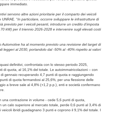
n appare immediato.
ivi servono altre azioni prioritarie per il comparto dei veicoli
te UNRAE. “
In particolare, occorre sviluppare le infrastrutture di
 previsto per i veicoli pesanti, introdurre un credito d’imposta
re 70 kW) per il triennio 2026-2028 e intervenire sugli elevati costi
to Automotive ha al momento previsto una revisione del target di
li leggeri al 2030, portandolo dal -50% al -40% rispetto ai valori
quasi definitivi, confrontata con lo stesso periodo 2025,
i di quota, al 16,1% del totale. Le autoimmatricolazioni – con
 di gennaio recuperando 4,7 punti di quota e raggiungendo
2 punti di quota fermandosi al 25,6%, per una flessione delle
ggio a breve sale al 4,8% (+1,2 p.p.), enti e società confermano
re.
on una contrazione in volume - cede 5,6 punti di quota,
 un calo superiore al mercato totale, perde 0,6 punti al 3,4% di
i veicoli ibridi guadagnano 3 punti e coprono il 9,1% del totale. I