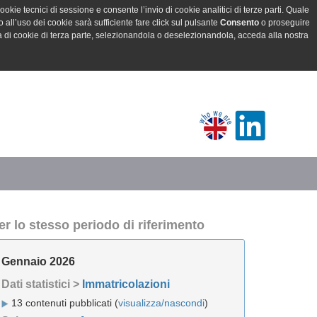
ookie tecnici di sessione e consente l’invio di cookie analitici di terze parti. Quale
all’uso dei cookie sarà sufficiente fare click sul pulsante
Consento
o proseguire
a di cookie di terza parte, selezionandola o deselezionandola, acceda alla nostra
er lo stesso periodo di riferimento
Gennaio 2026
Dati statistici >
Immatricolazioni
13 contenuti pubblicati (
visualizza/nascondi
)