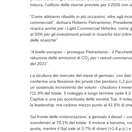
misura, l’utilizzo delle risorse previste per il 2026 no
“
Come abbiamo ribadito in più occasioni, oltre agli incent
commerciali
”, dichiara Roberto Pietrantonio, Presiden
ricarica anche per i Light Commercial Vehicles, come già
al 50% per gli investimenti privati in ricariche fast (olt
delle ricariche
”.
“
A livello europeo
– prosegue Pietrantonio -
il Pacchet
riduzione delle emissioni di CO
per i veicoli commercia
2
del 2021
”.
La struttura del mercato del mese di gennaio, con dati 
conferma una flessione dei privati che perdono 1,2 punt
un sostenuto incremento dei volumi - chiudono il mese
l’11,9% del totale. Il noleggio a lungo termine cede 4,
Captive e una più accentuata delle società Top. Il nole
la leadership, ma cedono mezzo punto al 41,6% di sha
Sul fronte delle motorizzazioni, a gennaio il diesel – c
scendendo al 79,1% del totale. Il motore a benzina, con
quota, mentre il Gpl sale al 3,7% di share (+1,6 p.p.) e 