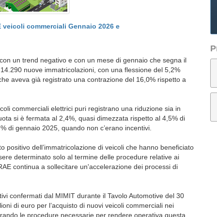
veicoli commerciali Gennaio 2026 e
P
26 con un trend negativo e con un mese di gennaio che segna il
e 14.290 nuove immatricolazioni, con una flessione del 5,2%
(che aveva già registrato una contrazione del 16,0% rispetto a
icoli commerciali elettrici puri registrano una riduzione sia in
uota si è fermata al 2,4%, quasi dimezzata rispetto al 4,5% di
% di gennaio 2025, quando non c’erano incentivi.
to positivo dell’immatricolazione di veicoli che hanno beneficiato
ssere determinato solo al termine delle procedure relative ai
RAE continua a sollecitare un'accelerazione dei processi di
ivi confermati dal MIMIT durante il Tavolo Automotive del 30
ioni di euro per l’acquisto di nuovi veicoli commerciali nei
erando le procedure necessarie per rendere operativa questa