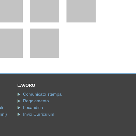
LAVORO
Comunicato stampa
Regolamento
li
Locandina
nni)
Invio Curriculum