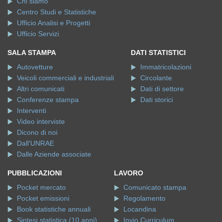
Chi siamo
Centro Studi e Statistiche
Ufficio Analisi e Progetti
Ufficio Servizi
SALA STAMPA
DATI STATISTICI
Autovetture
Immatricolazioni
Veicoli commerciali e industriali
Circolante
Altri comunicati
Dati di settore
Conferenze stampa
Dati storici
Interventi
Video interviste
Dicono di noi
Dall'UNRAE
Dalle Aziende associate
PUBBLICAZIONI
LAVORO
Pocket mercato
Comunicato stampa
Pocket emissioni
Regolamento
Book statistiche annuali
Locandina
Sintesi statistica (10 anni)
Invio Curriculum