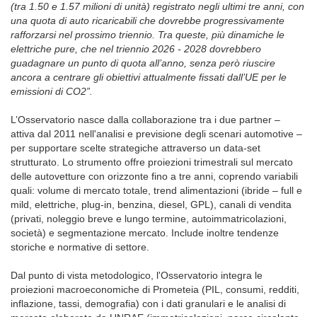
(tra 1.50 e 1.57 milioni di unità) registrato negli ultimi tre anni, con
una quota di auto ricaricabili che dovrebbe progressivamente
rafforzarsi nel prossimo triennio. Tra queste, più dinamiche le
elettriche pure, che nel triennio 2026 - 2028 dovrebbero
guadagnare un punto di quota all’anno, senza però riuscire
ancora a centrare gli obiettivi attualmente fissati dall’UE per le
emissioni di CO2”.
L’Osservatorio nasce dalla collaborazione tra i due partner –
attiva dal 2011 nell'analisi e previsione degli scenari automotive –
per supportare scelte strategiche attraverso un data-set
strutturato. Lo strumento offre proiezioni trimestrali sul mercato
delle autovetture con orizzonte fino a tre anni, coprendo variabili
quali: volume di mercato totale, trend alimentazioni (ibride – full e
mild, elettriche, plug-in, benzina, diesel, GPL), canali di vendita
(privati, noleggio breve e lungo termine, autoimmatricolazioni,
società) e segmentazione mercato. Include inoltre tendenze
storiche e normative di settore.
Dal punto di vista metodologico, l'Osservatorio integra le
proiezioni macroeconomiche di Prometeia (PIL, consumi, redditi,
inflazione, tassi, demografia) con i dati granulari e le analisi di