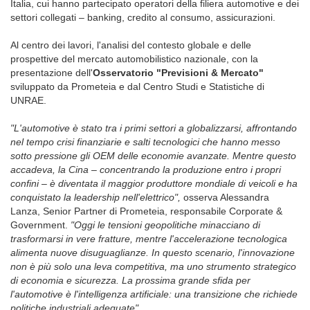
Italia, cui hanno partecipato operatori della filiera automotive e dei
settori collegati – banking, credito al consumo, assicurazioni.
Al centro dei lavori, l'analisi del contesto globale e delle
prospettive del mercato automobilistico nazionale, con la
presentazione dell'
Osservatorio "Previsioni & Mercato"
sviluppato da Prometeia e dal Centro Studi e Statistiche di
UNRAE.
"L'automotive è stato tra i primi settori a globalizzarsi, affrontando
nel tempo crisi finanziarie e salti tecnologici che hanno messo
sotto pressione gli OEM delle economie avanzate. Mentre questo
accadeva, la Cina – concentrando la produzione entro i propri
confini – è diventata il maggior produttore mondiale di veicoli e ha
conquistato la leadership nell'elettrico",
osserva Alessandra
Lanza, Senior Partner di Prometeia, responsabile Corporate &
Government.
"Oggi le tensioni geopolitiche minacciano di
trasformarsi in vere fratture, mentre l'accelerazione tecnologica
alimenta nuove disuguaglianze. In questo scenario, l'innovazione
non è più solo una leva competitiva, ma uno strumento strategico
di economia e sicurezza. La prossima grande sfida per
l'automotive è l'intelligenza artificiale: una transizione che richiede
politiche industriali adeguate".