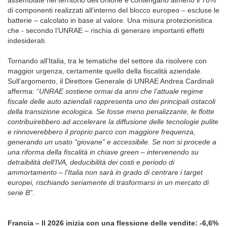
assemblate nel territorio dell’Unione e contengano almeno il 70%
di componenti realizzati all’interno del blocco europeo – escluse le
batterie – calcolato in base al valore. Una misura protezionistica
che - secondo l’UNRAE – rischia di generare importanti effetti
indesiderati.
Tornando all’Italia, tra le tematiche del settore da risolvere con
maggior urgenza, certamente quello della fiscalità aziendale.
Sull’argomento, il Direttore Generale di UNRAE Andrea Cardinali
afferma: “
UNRAE sostiene ormai da anni che l’attuale regime
fiscale delle auto aziendali rappresenta uno dei principali ostacoli
della transizione ecologica. Se fosse meno penalizzante, le flotte
contribuirebbero ad accelerare la diffusione delle tecnologie pulite
e rinnoverebbero il proprio parco con maggiore frequenza,
generando un usato “giovane” e accessibile. Se non si procede a
una riforma della fiscalità in chiave green
–
intervenendo su
detraibilità dell’IVA, deducibilità dei costi e periodo di
ammortamento
–
l’Italia non sarà in grado di centrare i target
europei, rischiando seriamente di trasformarsi in un mercato di
serie B”.
Francia – Il 2026 inizia con una flessione delle vendite: -6,6%