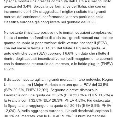
Spagna mostra una crescita contenuta dell’1,1% e il Regno Unito
avanza del 3,4%. Spicca la performance dell’Italia, che con un
incremento del 6,2% si aggiudica il miglior risultato tra i grandi
mercati del continente, confermando la terza posizione nella
classifica europea già conquistata nel gennaio del 2025.
Nonostante il risultato positivo nelle immatricolazioni complessive,
l’Italia si conferma fanalino di coda tra i grandi mercati europei per
quanto riguarda la penetrazione delle vetture ricaricabili (ECV),
che nel mese si ferma al 14,8% del totale. Di questa quota, le
auto elettriche pure (BEV) coprono il 6,6%, un dato che riflette il
rientro degli acquisti incentivati verso livelli maggiormente coerenti
con la domanda strutturale del mercato, e le ibride plug-in (PHEV)
l’8,2%.
Il distacco rispetto agli altri grandi mercati rimane notevole: Regno
Unito in testa tra i Major Markets con una quota ECV del 33,5%
(BEV 20,6%, PHEV 12,9%). Seguono a breve distanza la
Germania con una quota del 33,2% (BEV 22,0% e PHEV 11,2%) e
la Francia con il 32,8% (BEV 28,3%, PHEV 4,5%). Più distaccata
la Spagna che raggiunge una quota del 20,9% (BEV 8,9%, PHEV
12,0%). A livello aggregato europeo, i veicoli ricaricabili coprono il
30,1% del mercato, con le BEV al 19,7% (+3 punti percentuali