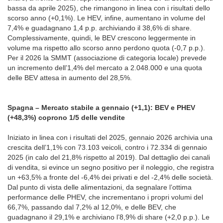
bassa da aprile 2025), che rimangono in linea con i risultati dello
scorso anno (+0,1%). Le HEV, infine, aumentano in volume del
7,4% e guadagnano 1,4 p.p. archiviando il 38,6% di share.
Complessivamente, quindi, le BEV crescono leggermente in
volume ma rispetto allo scorso anno perdono quota (-0,7 p.p.).
Per il 2026 la SMMT (associazione di categoria locale) prevede
un incremento dell’1,4% del mercato a 2.048.000 e una quota
delle BEV attesa in aumento del 28,5%.
Spagna – Mercato stabile a gennaio (+1,1): BEV e PHEV
(+48,3%) coprono 1/5 delle vendite
Iniziato in linea con i risultati del 2025, gennaio 2026 archivia una
crescita dell’1,1% con 73.103 veicoli, contro i 72.334 di gennaio
2025 (in calo del 21,8% rispetto al 2019). Dal dettaglio dei canali
di vendita, si evince un segno positivo per il noleggio, che registra
un +63,5% a fronte del -6,4% dei privati e del -2,4% delle società.
Dal punto di vista delle alimentazioni, da segnalare l’ottima
performance delle PHEV, che incrementano i propri volumi del
66,7%, passando dal 7,2% al 12,0%, e delle BEV, che
guadagnano il 29,1% e archiviano l’8,9% di share (+2,0 p.p.). Le