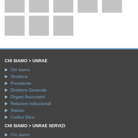
CHI SIAMO > UNRAE
Chi siamo
Struttura
Presidente
Direttore Generale
Organi Associativi
Relazioni Istituzionali
Statuto
Codice Etico
CHI SIAMO > UNRAE SERVIZI
Chi siamo
Centro Studi e Statistiche
Ufficio Analisi e Progetti
Ufficio Servizi