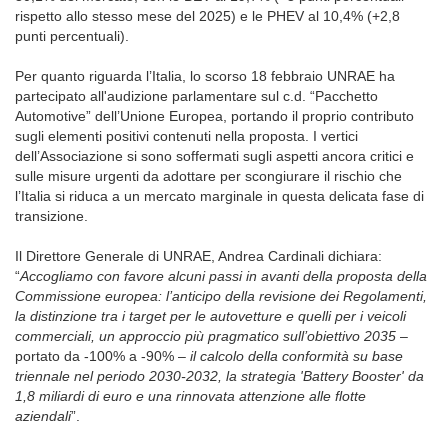
rispetto allo stesso mese del 2025) e le PHEV al 10,4% (+2,8
punti percentuali).
Per quanto riguarda l’Italia, lo scorso 18 febbraio UNRAE ha
partecipato all'audizione parlamentare sul c.d. “Pacchetto
Automotive” dell’Unione Europea, portando il proprio contributo
sugli elementi positivi contenuti nella proposta. I vertici
dell’Associazione si sono soffermati sugli aspetti ancora critici e
sulle misure urgenti da adottare per scongiurare il rischio che
l’Italia si riduca a un mercato marginale in questa delicata fase di
transizione.
Il Direttore Generale di UNRAE, Andrea Cardinali dichiara:
“
Accogliamo con favore alcuni passi in avanti della proposta della
Commissione europea: l’anticipo della revisione dei Regolamenti,
la distinzione tra i target per le autovetture e quelli per i veicoli
commerciali, un approccio più pragmatico sull’obiettivo 2035
–
portato da -100% a -90% –
il calcolo della
conformità su base
triennale nel periodo 2030-2032, la strategia 'Battery Booster' da
1,8 miliardi di euro e una rinnovata attenzione alle flotte
aziendali
”.