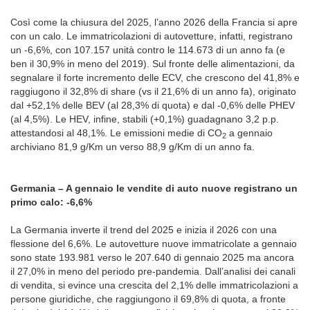
Così come la chiusura del 2025, l’anno 2026 della Francia si apre
con un calo. Le immatricolazioni di autovetture, infatti, registrano
un -6,6%, con 107.157 unità contro le 114.673 di un anno fa (e
ben il 30,9% in meno del 2019). Sul fronte delle alimentazioni, da
segnalare il forte incremento delle ECV, che crescono del 41,8% e
raggiugono il 32,8% di share (vs il 21,6% di un anno fa), originato
dal +52,1% delle BEV (al 28,3% di quota) e dal -0,6% delle PHEV
(al 4,5%). Le HEV, infine, stabili (+0,1%) guadagnano 3,2 p.p.
attestandosi al 48,1%. Le emissioni medie di CO
a gennaio
2
archiviano 81,9 g/Km un verso 88,9 g/Km di un anno fa.
Germania – A gennaio le vendite di auto nuove registrano un
primo calo: -6,6%
La Germania inverte il trend del 2025 e inizia il 2026 con una
flessione del 6,6%. Le autovetture nuove immatricolate a gennaio
sono state 193.981 verso le 207.640 di gennaio 2025 ma ancora
il 27,0% in meno del periodo pre-pandemia. Dall’analisi dei canali
di vendita, si evince una crescita del 2,1% delle immatricolazioni a
persone giuridiche, che raggiungono il 69,8% di quota, a fronte