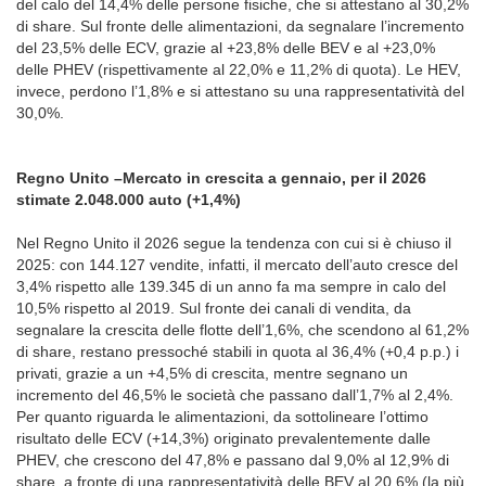
del calo del 14,4% delle persone fisiche, che si attestano al 30,2%
di share. Sul fronte delle alimentazioni, da segnalare l’incremento
del 23,5% delle ECV, grazie al +23,8% delle BEV e al +23,0%
delle PHEV (rispettivamente al 22,0% e 11,2% di quota). Le HEV,
invece, perdono l’1,8% e si attestano su una rappresentatività del
30,0%.
Regno Unito –Mercato in crescita a gennaio, per il 2026
stimate 2.048.000 auto (+1,4%)
Nel Regno Unito il 2026 segue la tendenza con cui si è chiuso il
2025: con 144.127 vendite, infatti, il mercato dell’auto cresce del
3,4% rispetto alle 139.345 di un anno fa ma sempre in calo del
10,5% rispetto al 2019. Sul fronte dei canali di vendita, da
segnalare la crescita delle flotte dell’1,6%, che scendono al 61,2%
di share, restano pressoché stabili in quota al 36,4% (+0,4 p.p.) i
privati, grazie a un +4,5% di crescita, mentre segnano un
incremento del 46,5% le società che passano dall’1,7% al 2,4%.
Per quanto riguarda le alimentazioni, da sottolineare l’ottimo
risultato delle ECV (+14,3%) originato prevalentemente dalle
PHEV, che crescono del 47,8% e passano dal 9,0% al 12,9% di
share, a fronte di una rappresentatività delle BEV al 20,6% (la più