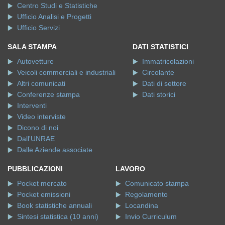
SALA STAMPA
DATI STATISTICI
Autovetture
Immatricolazioni
Veicoli commerciali e industriali
Circolante
Altri comunicati
Dati di settore
Conferenze stampa
Dati storici
Interventi
Video interviste
Dicono di noi
Dall'UNRAE
Dalle Aziende associate
PUBBLICAZIONI
LAVORO
Pocket mercato
Comunicato stampa
Pocket emissioni
Regolamento
Book statistiche annuali
Locandina
Sintesi statistica (10 anni)
Invio Curriculum
Copyright © 2026 UNRAE. Tutti i diritti riservati.