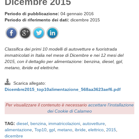
Dicembre 2015
Periodo di pubblicazione:
04 gennaio 2016
Periodo di riferimento dei dati:
dicembre 2015
Classifica dei primi 10 modelli di autovetture e fuoristrada
immatricolati in Italia nel mese di Dicembre e nei 12 mesi del
2015, con il dettaglio per alimentazione: benzina, diesel, gpl,
metano, ibride ed elettriche.
Scarica allegato:
Dicembre2015_top10alimentazione_568aa3623aef6.pdf
Per visualizzare il contenuto è necessario
accettare l'installazione
dei Cookie di Calameo
TAG:
diesel
,
benzina
,
immatricolazioni
,
autovetture
,
alimentazione
,
Top10
,
gpl
,
metano
,
ibride
,
elettrico
,
2015
,
dicembre