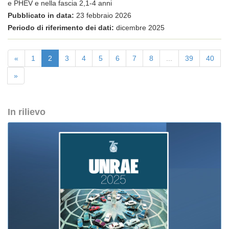
e PHEV e nella fascia 2,1-4 anni
Pubblicato in data:
23 febbraio 2026
Periodo di riferimento dei dati:
dicembre 2025
«
1
2
3
4
5
6
7
8
...
39
40
»
In rilievo