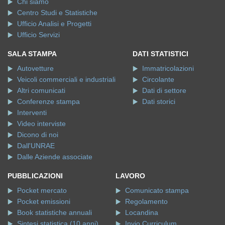
Chi siamo
Centro Studi e Statistiche
Ufficio Analisi e Progetti
Ufficio Servizi
SALA STAMPA
DATI STATISTICI
Autovetture
Immatricolazioni
Veicoli commerciali e industriali
Circolante
Altri comunicati
Dati di settore
Conferenze stampa
Dati storici
Interventi
Video interviste
Dicono di noi
Dall'UNRAE
Dalle Aziende associate
PUBBLICAZIONI
LAVORO
Pocket mercato
Comunicato stampa
Pocket emissioni
Regolamento
Book statistiche annuali
Locandina
Sintesi statistica (10 anni)
Invio Curriculum