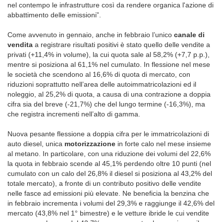
nel contempo le infrastrutture così da rendere organica l'azione di
abbattimento delle emissioni”.
Come avvenuto in gennaio, anche in febbraio l’unico
canale di
vendita
a registrare risultati positivi è stato quello delle vendite a
privati (+11,4% in volume), la cui quota sale al 58,2% (+7,7 p.p.),
mentre si posiziona al 61,1% nel cumulato. In flessione nel mese
le società che scendono al 16,6% di quota di mercato, con
riduzioni soprattutto nell’area delle autoimmatricolazioni ed il
noleggio, al 25,2% di quota, a causa di una contrazione a doppia
cifra sia del breve (-21,7%) che del lungo termine (-16,3%), ma
che registra incrementi nell’alto di gamma.
Nuova pesante flessione a doppia cifra per le immatricolazioni di
auto diesel, unica
motorizzazione
in forte calo nel mese insieme
al metano. In particolare, con una riduzione dei volumi del 22,6%
la quota in febbraio scende al 45,1% perdendo oltre 10 punti (nel
cumulato con un calo del 26,8% il diesel si posiziona al 43,2% del
totale mercato), a fronte di un contributo positivo delle vendite
nelle fasce ad emissioni più elevate. Ne beneficia la benzina che
in febbraio incrementa i volumi del 29,3% e raggiunge il 42,6% del
mercato (43,8% nel 1° bimestre) e le vetture ibride le cui vendite