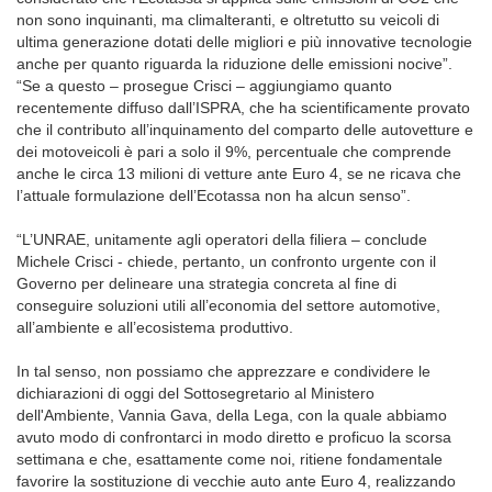
non sono inquinanti, ma climalteranti, e oltretutto su veicoli di
ultima generazione dotati delle migliori e più innovative tecnologie
anche per quanto riguarda la riduzione delle emissioni nocive”.
“Se a questo – prosegue Crisci – aggiungiamo quanto
recentemente diffuso dall’ISPRA, che ha scientificamente provato
che il contributo all’inquinamento del comparto delle autovetture e
dei motoveicoli è pari a solo il 9%, percentuale che comprende
anche le circa 13 milioni di vetture ante Euro 4, se ne ricava che
l’attuale formulazione dell’Ecotassa non ha alcun senso”.
“L’UNRAE, unitamente agli operatori della filiera – conclude
Michele Crisci - chiede, pertanto, un confronto urgente con il
Governo per delineare una strategia concreta al fine di
conseguire soluzioni utili all’economia del settore automotive,
all’ambiente e all’ecosistema produttivo.
In tal senso, non possiamo che apprezzare e condividere le
dichiarazioni di oggi del Sottosegretario al Ministero
dell'Ambiente, Vannia Gava, della Lega, con la quale abbiamo
avuto modo di confrontarci in modo diretto e proficuo la scorsa
settimana e che, esattamente come noi, ritiene fondamentale
favorire la sostituzione di vecchie auto ante Euro 4, realizzando