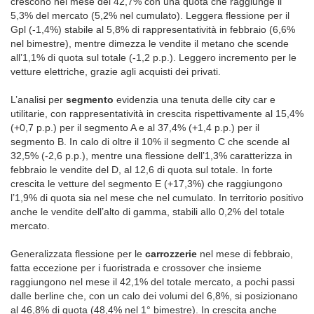
crescono nel mese del 42,7% con una quota che raggiunge il
5,3% del mercato (5,2% nel cumulato). Leggera flessione per il
Gpl (-1,4%) stabile al 5,8% di rappresentatività in febbraio (6,6%
nel bimestre), mentre dimezza le vendite il metano che scende
all’1,1% di quota sul totale (-1,2 p.p.). Leggero incremento per le
vetture elettriche, grazie agli acquisti dei privati.
L’analisi per
segmento
evidenzia una tenuta delle city car e
utilitarie, con rappresentatività in crescita rispettivamente al 15,4%
(+0,7 p.p.) per il segmento A e al 37,4% (+1,4 p.p.) per il
segmento B. In calo di oltre il 10% il segmento C che scende al
32,5% (-2,6 p.p.), mentre una flessione dell’1,3% caratterizza in
febbraio le vendite del D, al 12,6 di quota sul totale. In forte
crescita le vetture del segmento E (+17,3%) che raggiungono
l’1,9% di quota sia nel mese che nel cumulato. In territorio positivo
anche le vendite dell’alto di gamma, stabili allo 0,2% del totale
mercato.
Generalizzata flessione per le
carrozzerie
nel mese di febbraio,
fatta eccezione per i fuoristrada e crossover che insieme
raggiungono nel mese il 42,1% del totale mercato, a pochi passi
dalle berline che, con un calo dei volumi del 6,8%, si posizionano
al 46,8% di quota (48,4% nel 1° bimestre). In crescita anche