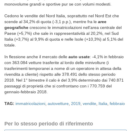
monovolume grandi e sportive pur se con volumi modesti.
Cedono le vendite del Nord Italia, soprattutto nel Nord Est che
scende al 34,2% di quota (-3,1 p.p.), mentre fra le
aree
geografiche
crescono le immatricolazioni nell’area centrale del
Paese (+5,7%) che sale in rappresentatività al 20,2%, nel Sud
Italia (+3,7%) al 9,9% di quota e nelle Isole (+10,3%) al 5,1% del
totale.
In flessione anche il mercato delle
auto usate
: -4,1% in febbraio
con 363.084 vetture trasferite al lordo delle minivolture (i
trasferimenti temporanei a nome di un operatore in attesa della
rivendita a cliente) rispetto alle 378.491 dello stesso periodo
2018. Nel 1° bimestre il calo è del 3,9% determinato dai 740.871
passaggi di proprietà che si confrontano con i 770.759 del
gennaio-febbraio 2018.
TAG:
immatricolazioni
,
autovetture
,
2019
,
vendite
,
Italia
,
febbraio
Per lo stesso periodo di riferimento