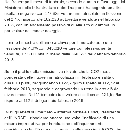
Nel frattempo il mese di febbraio, secondo quanto diffuso oggi dal
Ministero delle Infrastrutture e dei Trasporti, ha segnato un altro
risultato negativo con 177.825 vetture immatricolate, in flessione
del 2,4% rispetto alle 182.228 autovetture vendute nel febbraio
2018, con un andamento positivo di quelle alto di gamma, in
particolare nel canale noleggio.
Il primo bimestre dell’anno archivia per il mercato auto una
flessione del 4,9% con 343.010 vetture complessivamente
vendute, 17.500 unità in meno delle 360.553 del gennaio-febbraio
2018.
Sotto il profilo delle emissioni va rilevato che la CO2 media
ponderata delle nuove immatricolazioni in febbraio è salita di
quasi 10 punti, raggiungendo i 122,2 g/km rispetto ai 112,7 del
febbraio 2018, seguendo e aggravando un trend in atto già da
diversi mesi. Nel 1° bimestre tale valore si colloca su 121,5 g/km
rispetto ai 112,8 del gennaio-febbraio 2018.
“Visti gli effetti sul mercato – afferma Michele Crisci, Presidente
dell’UNRAE – ribadiamo ancora una volta l’inefficacia di una
misura improduttiva per la riduzione dell’inquinamento,
considerato che l’Ecotassa si applica sulle emissioni di CO2 che