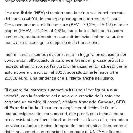
propensione a finanziamenti a lungo termine.
Le
auto ibride
(HEV) si confermano la prima scelta nel mercato
del nuovo (44,9% del totale) e guadagnano terreno nell’usato.
Crescono anche le elettriche pure (BEV, +79,2%, al 5,1%) e ibride
plug-in (PHEV, +41,4%, al 4,6%), ma la loro diffusione è ancora
contenuta, probabilmente a causa di limitazioni infrastrutturali e
mancanza di sostegni a supporto della transizione.
Inoltre, l’analisi sembra evidenziare una leggera propensione dei
consumatori all’acquisto di
auto con fascia di prezzo più alta
rispetto all’anno scorso: l’importo di finanziamento richiesto per le
auto nuove è cresciuto nel 2025, soprattutto nelle fasce oltre
25.000 euro. Una tendenza che si riflette anche nell’usato.
“Il quadro del mercato automotive italiano si configura a due
velocità, con la flessione del nuovo e la crescita dell’usato che
segnano un cambio di passo”, dichiara
Armando Capone, CEO
di Experian Italia
. “L'aumento degli importi richiesti riflette le
mutate esigenze dei consumatori, che prediligono finanziamenti
più consistenti per l'acquisto di automobili di fascia alta, mirando a
un valore a lungo termine. Integrando i nostri dati sull'andamento
dei finanziamenti con gli insight di mercato di UNRAE, offriamo