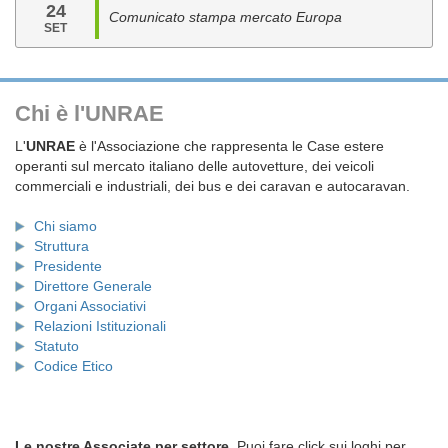
24
Comunicato stampa mercato Europa
SET
Chi è l'UNRAE
L'
UNRAE
è l'Associazione che rappresenta le Case estere
operanti sul mercato italiano delle autovetture, dei veicoli
commerciali e industriali, dei bus e dei caravan e autocaravan.
Chi siamo
Struttura
Presidente
Direttore Generale
Organi Associativi
Relazioni Istituzionali
Statuto
Codice Etico
Le nostre Associate per settore.
Puoi fare click sui loghi per