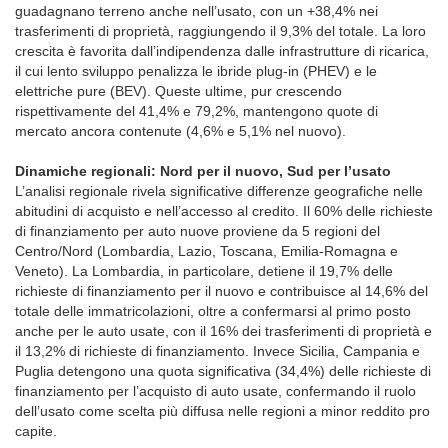
guadagnano terreno anche nell’usato, con un +38,4% nei
trasferimenti di proprietà, raggiungendo il 9,3% del totale. La loro
crescita è favorita dall’indipendenza dalle infrastrutture di ricarica,
il cui lento sviluppo penalizza le ibride plug-in (PHEV) e le
elettriche pure (BEV). Queste ultime, pur crescendo
rispettivamente del 41,4% e 79,2%, mantengono quote di
mercato ancora contenute (4,6% e 5,1% nel nuovo).
Dinamiche regionali: Nord per il nuovo, Sud per l’usato
L’analisi regionale rivela significative differenze geografiche nelle
abitudini di acquisto e nell’accesso al credito. Il 60% delle richieste
di finanziamento per auto nuove proviene da 5 regioni del
Centro/Nord (Lombardia, Lazio, Toscana, Emilia-Romagna e
Veneto). La Lombardia, in particolare, detiene il 19,7% delle
richieste di finanziamento per il nuovo e contribuisce al 14,6% del
totale delle immatricolazioni, oltre a confermarsi al primo posto
anche per le auto usate, con il 16% dei trasferimenti di proprietà e
il 13,2% di richieste di finanziamento. Invece Sicilia, Campania e
Puglia detengono una quota significativa (34,4%) delle richieste di
finanziamento per l’acquisto di auto usate, confermando il ruolo
dell’usato come scelta più diffusa nelle regioni a minor reddito pro
capite.