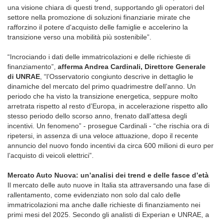
una visione chiara di questi trend, supportando gli operatori del
settore nella promozione di soluzioni finanziarie mirate che
rafforzino il potere d'acquisto delle famiglie e accelerino la
transizione verso una mobilità più sostenibile”.
“Incrociando i dati delle immatricolazioni e delle richieste di
finanziamento”,
afferma Andrea Cardinali, Direttore Generale
di UNRAE
, “l’Osservatorio congiunto descrive in dettaglio le
dinamiche del mercato del primo quadrimestre dell’anno. Un
periodo che ha visto la transizione energetica, seppure molto
arretrata rispetto al resto d’Europa, in accelerazione rispetto allo
stesso periodo dello scorso anno, frenato dall’attesa degli
incentivi. Un fenomeno” - prosegue Cardinali - “che rischia ora di
ripetersi, in assenza di una veloce attuazione, dopo il recente
annuncio del nuovo fondo incentivi da circa 600 milioni di euro per
l’acquisto di veicoli elettrici”.
Mercato Auto Nuova: un’analisi dei trend e delle fasce d’età
Il mercato delle auto nuove in Italia sta attraversando una fase di
rallentamento, come evidenziato non solo dal calo delle
immatricolazioni ma anche dalle richieste di finanziamento nei
primi mesi del 2025. Secondo gli analisti di Experian e UNRAE, a