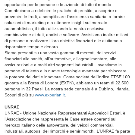
opportunità per le persone e le aziende di tutto il mondo.
Contribuiamo a ridefinire le pratiche di prestito, a scoprire e
prevenire le frodi, a semplificare l’assistenza sanitaria, a fornire
soluzioni di marketing e a ottenere insight sul mercato
automobilistico, il tutto utilizzando la nostra esclusiva
combinazione di dati, analisi e software. Assistiamo inoltre milioni
di persone a realizzare i loro obiettivi finanziari e le aiutiamo a
risparmiare tempo e denaro.
Siamo presenti su una vasta gamma di mercati, dai servizi
finanziari alla sanità, all’automotive, all’agroalimentare, alle
assicurazioni e a molti altri segmenti industriali. Investiamo in
persone di talento e in nuove tecnologie avanzate per sbloccare
la potenza dei dati e innovare. Come società dell’indice FTSE 100
quotata alla Borsa di Londra (EXPN), abbiamo un team di 22.500
persone in 32 Paesi. La nostra sede centrale è a Dublino, Irlanda.
Scopri di più su
www.experian.it
.
UNRAE
UNRAE - Unione Nazionale Rappresentanti Autoveicoli Esteri, è
l’Associazione che rappresenta le Case estere operanti sul
mercato italiano delle autovetture, dei veicoli commerciali,
industriali, autobus, dei rimorchi e semirimorchi. L’UNRAE fa parte