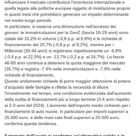
influenzare il mercato contribuisce l’incertezza internazionale e
quella legata alle politiche europee oggetto di rivisitazione proprio
in questi mesi che potrebbero generare un impatto determinante
nel medio-lungo periodo.
In particolare, si osserva una diminuzione nell’accesso dei
giovani: le immatricolazioni per la GenZ (fascia 18-29 anni) sono
calate del 15,2% in volume (-0,8 p.p. al 6,8%) e le richieste di
finanziamento del 20,7% (-0,8 p.p. al 8,2%), mentre per i
Millennial (30-44 anni) si registrano rispettivamente un -6,8%
(-0,4 p.p. al 22,3%) e un -13,7% (-0,2 p.p. al 24,7%). La fascia
46-60 anni continua a detenere la quota maggiore del mercato
(35,7%) e registra -7.4% nelle immatricolazioni e -7,9% nelle
richieste di finanziamento.
Questo andamento richiede di porre maggior attenzione al potere
d’acquisto delle famiglie e riflette la necessità di diluire
l’investimento nel tempo, una condizione evidenziata dall’aumento
della scelta di finanziamenti più a lungo termine (3-4 anni rispetto
ai 2-3 anni del 2024). L’aumento dell’importo medio richiesto per i
finanziamenti di auto nuove, in particolare per importi superiori a
25.000 euro, e delle maxi-rate finali superiori a 20.000 euro,
conferma questa tendenza.
Il mercato dell’usato si conferma un’alternativa solida e in