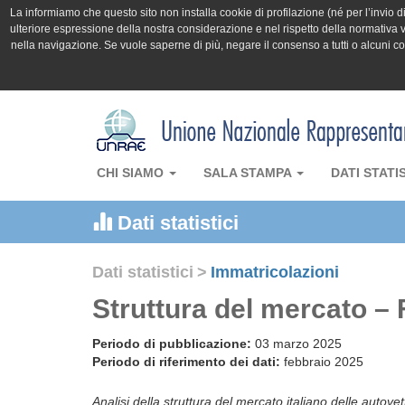
La informiamo che questo sito non installa cookie di profilazione (né per l’invio di 
ulteriore espressione della nostra considerazione e nel rispetto della normativa v
nella navigazione. Se vuole saperne di più, negare il consenso a tutti o alcuni 
CHI SIAMO
SALA STAMPA
DATI STATI
Dati statistici
Dati statistici
>
Immatricolazioni
Struttura del mercato –
Periodo di pubblicazione:
03 marzo 2025
Periodo di riferimento dei dati:
febbraio 2025
Analisi della struttura del mercato italiano delle autove