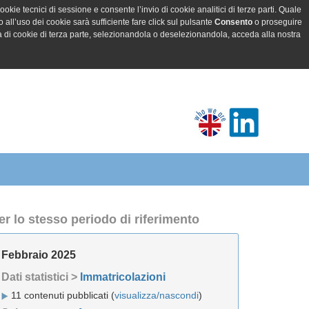
ookie tecnici di sessione e consente l’invio di cookie analitici di terze parti. Quale
all’uso dei cookie sarà sufficiente fare click sul pulsante
Consento
o proseguire
a di cookie di terza parte, selezionandola o deselezionandola, acceda alla nostra
er lo stesso periodo di riferimento
Febbraio 2025
Dati statistici >
Immatricolazioni
11 contenuti pubblicati (
visualizza/nascondi
)