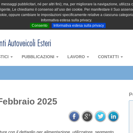
messaggi pubblicitari, né per altri fini); ma, per migliorare la navigazione, utilizza c
igente, Le chiediamo il consenso all’uso dei cookie. Per manifestare il Suo assenso 
cookie, oppure cambiare le impostazioni specificamente relative a ciascuna categori
Informativa estesa sulla privacy.
Consento
Informativa estesa sulla privacy
STICI
PUBBLICAZIONI
LAVORO
CONTATTI
P
 Febbraio 2025
tture con il dettaglio per alimentazione, utilizzatore, segmento,