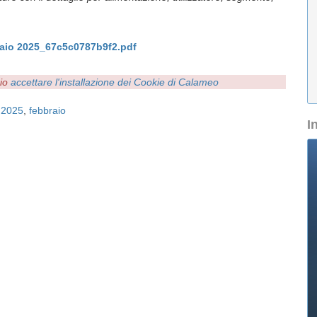
raio 2025_67c5c0787b9f2.pdf
rio
accettare l'installazione dei Cookie di Calameo
,
2025
,
febbraio
I