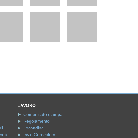
LAVORO
Comunicato stampa
Regolamento
li
Locandina
nni)
Invio Curriculum