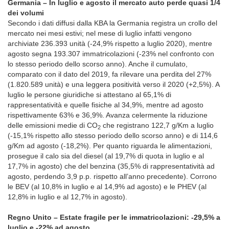
Germania – In luglio e agosto il mercato auto perde quasi 1/4
dei volumi
Secondo i dati diffusi dalla KBA la Germania registra un crollo del
mercato nei mesi estivi; nel mese di luglio infatti vengono
archiviate 236.393 unità (-24,9% rispetto a luglio 2020), mentre
agosto segna 193.307 immatricolazioni (-23% nel confronto con
lo stesso periodo dello scorso anno). Anche il cumulato,
comparato con il dato del 2019, fa rilevare una perdita del 27%
(1.820.589 unità) e una leggera positività verso il 2020 (+2,5%). A
luglio le persone giuridiche si attestano al 65,1% di
rappresentatività e quelle fisiche al 34,9%, mentre ad agosto
rispettivamente 63% e 36,9%. Avanza celermente la riduzione
delle emissioni medie di CO
che registrano 122,7 g/Km a luglio
2
(-15,1% rispetto allo stesso periodo dello scorso anno) e di 114,6
g/Km ad agosto (-18,2%). Per quanto riguarda le alimentazioni,
prosegue il calo sia del diesel (al 19,7% di quota in luglio e al
17,7% in agosto) che del benzina (35,5% di rappresentatività ad
agosto, perdendo 3,9 p.p. rispetto all’anno precedente). Corrono
le BEV (al 10,8% in luglio e al 14,9% ad agosto) e le PHEV (al
12,8% in luglio e al 12,7% in agosto).
Regno Unito – Estate fragile per le immatricolazioni: -29,5% a
luglio e -22% ad agosto