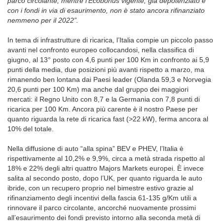
parco circolante, mentre l’Ecobonus vigente, già depotenziato e
con i fondi in via di esaurimento, non è stato ancora rifinanziato
nemmeno per il 2022”.
In tema di infrastrutture di ricarica, l’Italia compie un piccolo passo
avanti nel confronto europeo collocandosi, nella classifica di
giugno, al 13° posto con 4,6 punti per 100 Km in confronto ai 5,9
punti della media, due posizioni più avanti rispetto a marzo, ma
rimanendo ben lontana dai Paesi leader (Olanda 59,3 e Norvegia
20,6 punti per 100 Km) ma anche dal gruppo dei maggiori
mercati: il Regno Unito con 8,7 e la Germania con 7,8 punti di
ricarica per 100 Km. Ancora più carente è il nostro Paese per
quanto riguarda la rete di ricarica fast (>22 kW), ferma ancora al
10% del totale.
Nella diffusione di auto “alla spina” BEV e PHEV, l’Italia è
rispettivamente al 10,2% e 9,9%, circa a metà strada rispetto al
18% e 22% degli altri quattro Majors Markets europei. È invece
salita al secondo posto, dopo l’UK, per quanto riguarda le auto
ibride, con un recupero proprio nel bimestre estivo grazie al
rifinanziamento degli incentivi della fascia 61-135 g/Km utili a
rinnovare il parco circolante, ancorché nuovamente prossimi
all’esaurimento dei fondi previsto intorno alla seconda metà di