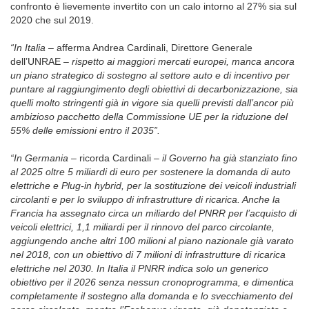
confronto è lievemente invertito con un calo intorno al 27% sia sul
2020 che sul 2019.
“In Italia –
afferma Andrea Cardinali, Direttore Generale
dell’UNRAE
– rispetto ai maggiori mercati europei, manca ancora
un piano strategico di sostegno al settore auto e di incentivo per
puntare al raggiungimento degli obiettivi di decarbonizzazione, sia
quelli molto stringenti già in vigore sia quelli previsti dall’ancor più
ambizioso pacchetto della Commissione UE per la riduzione del
55% delle emissioni entro il 2035”.
“In Germania –
ricorda Cardinali
– il Governo ha già stanziato fino
al 2025 oltre 5 miliardi di euro per sostenere la domanda di auto
elettriche e Plug-in hybrid, per la sostituzione dei veicoli industriali
circolanti e per lo sviluppo di infrastrutture di ricarica. Anche la
Francia ha assegnato circa un miliardo del PNRR per l’acquisto di
veicoli elettrici, 1,1 miliardi per il rinnovo del parco circolante,
aggiungendo anche altri 100 milioni al piano nazionale già varato
nel 2018, con un obiettivo di 7 milioni di infrastrutture di ricarica
elettriche nel 2030. In Italia il PNRR indica solo un generico
obiettivo per il 2026 senza nessun cronoprogramma, e dimentica
completamente il sostegno alla domanda e lo svecchiamento del