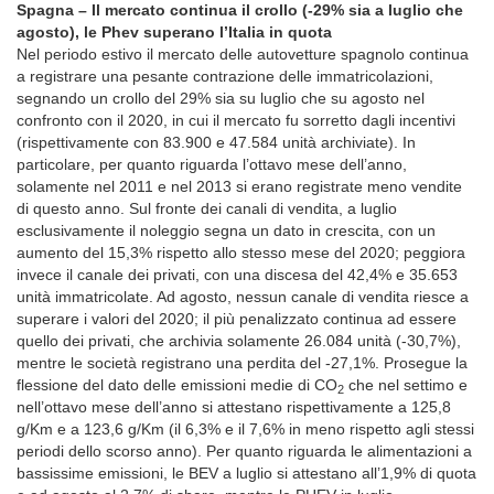
Spagna – Il mercato continua il crollo (-29% sia a luglio che
agosto), le Phev superano l’Italia in quota
Nel periodo estivo il mercato delle autovetture spagnolo continua
a registrare una pesante contrazione delle immatricolazioni,
segnando un crollo del 29% sia su luglio che su agosto nel
confronto con il 2020, in cui il mercato fu sorretto dagli incentivi
(rispettivamente con 83.900 e 47.584 unità archiviate). In
particolare, per quanto riguarda l’ottavo mese dell’anno,
solamente nel 2011 e nel 2013 si erano registrate meno vendite
di questo anno. Sul fronte dei canali di vendita, a luglio
esclusivamente il noleggio segna un dato in crescita, con un
aumento del 15,3% rispetto allo stesso mese del 2020; peggiora
invece il canale dei privati, con una discesa del 42,4% e 35.653
unità immatricolate. Ad agosto, nessun canale di vendita riesce a
superare i valori del 2020; il più penalizzato continua ad essere
quello dei privati, che archivia solamente 26.084 unità (-30,7%),
mentre le società registrano una perdita del -27,1%. Prosegue la
flessione del dato delle emissioni medie di CO
che nel settimo e
2
nell’ottavo mese dell’anno si attestano rispettivamente a 125,8
g/Km e a 123,6 g/Km (il 6,3% e il 7,6% in meno rispetto agli stessi
periodi dello scorso anno). Per quanto riguarda le alimentazioni a
bassissime emissioni, le BEV a luglio si attestano all’1,9% di quota