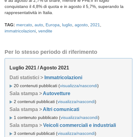
e ad agosto al 2,7% di share, mentre le PHEV in luglio
conquistano il 4,8% di quota e in agosto il 5,7%, superando la
rappresentatività in Italia.
TAG:
mercato
,
auto
,
Europa
,
luglio
,
agosto
,
2021
,
immatricolazioni
,
vendite
Per lo stesso periodo di riferimento
Luglio 2021 / Agosto 2021
Dati statistici >
Immatricolazioni
20 contenuti pubblicati (
visualizza/nascondi
)
Sala stampa >
Autovetture
2 contenuti pubblicati (
visualizza/nascondi
)
Sala stampa >
Altri comunicati
1 contenuto pubblicato (
visualizza/nascondi
)
Sala stampa >
Veicoli commerciali e industriali
3 contenuti pubblicati (
visualizza/nascondi
)