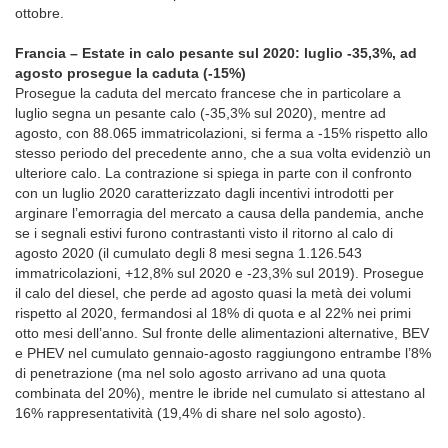
ottobre.
Francia – Estate in calo pesante sul 2020: luglio -35,3%, ad
agosto prosegue la caduta (-15%)
Prosegue la caduta del mercato francese che in particolare a
luglio segna un pesante calo (-35,3% sul 2020), mentre ad
agosto, con 88.065 immatricolazioni, si ferma a -15% rispetto allo
stesso periodo del precedente anno, che a sua volta evidenziò un
ulteriore calo. La contrazione si spiega in parte con il confronto
con un luglio 2020 caratterizzato dagli incentivi introdotti per
arginare l’emorragia del mercato a causa della pandemia, anche
se i segnali estivi furono contrastanti visto il ritorno al calo di
agosto 2020 (il cumulato degli 8 mesi segna 1.126.543
immatricolazioni, +12,8% sul 2020 e -23,3% sul 2019). Prosegue
il calo del diesel, che perde ad agosto quasi la metà dei volumi
rispetto al 2020, fermandosi al 18% di quota e al 22% nei primi
otto mesi dell’anno. Sul fronte delle alimentazioni alternative, BEV
e PHEV nel cumulato gennaio-agosto raggiungono entrambe l’8%
di penetrazione (ma nel solo agosto arrivano ad una quota
combinata del 20%), mentre le ibride nel cumulato si attestano al
16% rappresentatività (19,4% di share nel solo agosto).