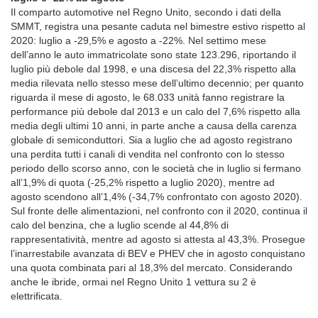
Il comparto automotive nel Regno Unito, secondo i dati della
SMMT, registra una pesante caduta nel bimestre estivo rispetto al
2020: luglio a -29,5% e agosto a -22%. Nel settimo mese
dell’anno le auto immatricolate sono state 123.296, riportando il
luglio più debole dal 1998, e una discesa del 22,3% rispetto alla
media rilevata nello stesso mese dell’ultimo decennio; per quanto
riguarda il mese di agosto, le 68.033 unità fanno registrare la
performance più debole dal 2013 e un calo del 7,6% rispetto alla
media degli ultimi 10 anni, in parte anche a causa della carenza
globale di semiconduttori. Sia a luglio che ad agosto registrano
una perdita tutti i canali di vendita nel confronto con lo stesso
periodo dello scorso anno, con le società che in luglio si fermano
all’1,9% di quota (-25,2% rispetto a luglio 2020), mentre ad
agosto scendono all’1,4% (-34,7% confrontato con agosto 2020).
Sul fronte delle alimentazioni, nel confronto con il 2020, continua il
calo del benzina, che a luglio scende al 44,8% di
rappresentatività, mentre ad agosto si attesta al 43,3%. Prosegue
l’inarrestabile avanzata di BEV e PHEV che in agosto conquistano
una quota combinata pari al 18,3% del mercato. Considerando
anche le ibride, ormai nel Regno Unito 1 vettura su 2 è
elettrificata.