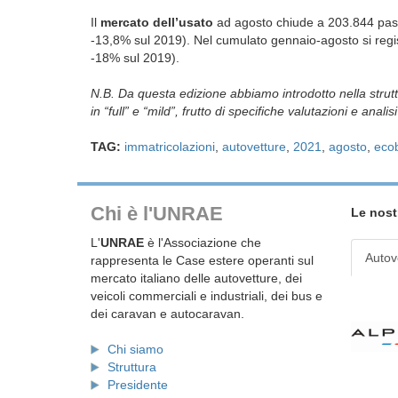
Il
mercato dell’usato
ad agosto chiude a 203.844 passa
-13,8% sul 2019). Nel cumulato gennaio-agosto si reg
-18% sul 2019).
N.B. Da questa edizione abbiamo introdotto nella struttu
in “full” e “mild”, frutto di specifiche valutazioni e anal
TAG:
immatricolazioni
,
autovetture
,
2021
,
agosto
,
eco
Chi è l'UNRAE
Le nost
L'
UNRAE
è l'Associazione che
Autov
rappresenta le Case estere operanti sul
mercato italiano delle autovetture, dei
veicoli commerciali e industriali, dei bus e
dei caravan e autocaravan.
Chi siamo
Struttura
Presidente