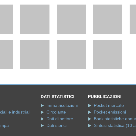
DATI STATISTICI
PUBBLICAZIONI
Immatricolazioni
Pocket mercato
ali e industriali
Circolante
Pocket emissioni
Dati di settore
Book statistiche annua
ampa
Dati storici
Sintesi statistica (10 a