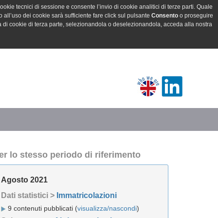
ookie tecnici di sessione e consente l’invio di cookie analitici di terze parti. Quale
all’uso dei cookie sarà sufficiente fare click sul pulsante
Consento
o proseguire
a di cookie di terza parte, selezionandola o deselezionandola, acceda alla nostra
er lo stesso periodo di riferimento
Agosto 2021
Dati statistici >
Immatricolazioni
9 contenuti pubblicati (
visualizza/nascondi
)