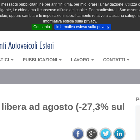
messaggi pubblicitari, né per altri fini); ma, per migliorare la navigazione, utilizza c
igente, Le chiediamo il consenso all’uso dei cookie. Per manifestare il Suo assenso 
cookie, oppure cambiare le impostazioni specificamente relative a ciascuna categori
Informativa estesa sulla privacy.
Consento
Informativa estesa sulla privacy
STICI
PUBBLICAZIONI
LAVORO
CONTATTI
P
libera ad agosto (-27,3% sul