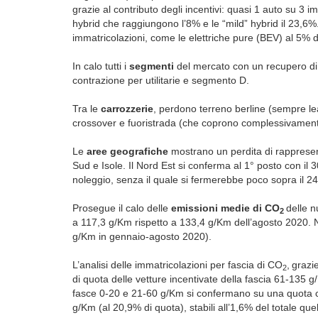
grazie al contributo degli incentivi: quasi 1 auto su 3 i
hybrid che raggiungono l’8% e le “mild” hybrid il 23,6
immatricolazioni, come le elettriche pure (BEV) al 5% d
In calo tutti i
segmenti
del mercato con un recupero di
contrazione per utilitarie e segmento D.
Tra le
carrozzerie
, perdono terreno berline (sempre le
crossover e fuoristrada (che coprono complessivament
Le
aree geografiche
mostrano un perdita di rappresent
Sud e Isole. Il Nord Est si conferma al 1° posto con il 3
noleggio, senza il quale si fermerebbe poco sopra il 2
Prosegue il calo delle
emissioni medie di CO
delle n
2
a 117,3 g/Km rispetto a 133,4 g/Km dell’agosto 2020. 
g/Km in gennaio-agosto 2020).
L’analisi delle immatricolazioni per fascia di CO
,
grazie
2
di quota delle vetture incentivate della fascia 61-135 
fasce 0-20 e 21-60 g/Km si confermano su una quota co
g/Km (al 20,9% di quota), stabili all’1,6% del totale qu