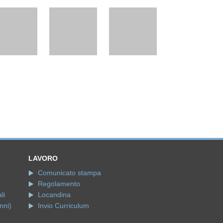
LAVORO
Comunicato stampa
Regolamento
li
Locandina
nni)
Invio Curriculum