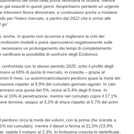
saurimento dei fondi nella prima settimana di ottobre, mentre
ono già esauriti in questi giorni. Auspichiamo pertanto un urgente
 intenzioni finora dimostrate, e continuiamo anche a insistere
do per l’intero mercato, a partire dal 2022 che è ormai alle
d go”
.
, anche, in quanto non accenna a migliorare la crisi dei
 moltissimi modelli e potrà ripercuotersi negativamente sulle
ulta necessario un prolungamento dei tempi di completamento
 vanificare la possibilità di usufruire degli Ecobonus.
 confrontata con lo stesso periodo 2020, sotto il profilo degli
ermano al 69% di quota di mercato, in crescita – grazie al
primi 8 mesi. Le autoimmatricolazioni perdono quasi la metà dei
ntrazione rispetto al 9,9% del cumulato gennaio-agosto. In calo
ermano una quota del 5%, vicina al 5,4% degli 8 mesi. In
nde al 15% di penetrazione, mentre nel cumulato copre il 17,1%
breve termine, seppur al 3,2% di
share
rispetto al 5,7% dei primi
l perdono circa la metà dei volumi, con la prima che scende a
1% nel cumulato), mentre il diesel si ferma al 21,5% (23,9%
, stabile il metano al 2,3%. In fortissima crescita le elettrificate,