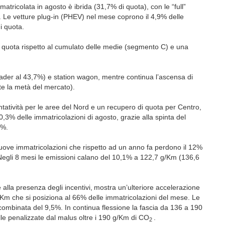
mmatricolata in agosto è ibrida (31,7% di quota), con le “full”
%. Le vetture plug-in (PHEV) nel mese coprono il 4,9% delle
i quota.
 quota rispetto al cumulato delle medie (segmento C) e una
ader al 43,7%) e station wagon, mentre continua l’ascensa di
e la metà del mercato).
atività per le aree del Nord e un recupero di quota per Centro,
0,3% delle immatricolazioni di agosto, grazie alla spinta del
4%.
uove immatricolazioni che rispetto ad un anno fa perdono il 12%
Negli 8 mesi le emissioni calano del 10,1% a 122,7 g/Km (136,6
 alla presenza degli incentivi,
mostra un’ulteriore accelerazione
g/Km che si posiziona al 66% delle immatricolazioni del mese. Le
mbinata del 9,5%. In continua flessione la fascia da 136 a 190
elle penalizzate dal malus oltre i 190 g/Km di CO
.
2