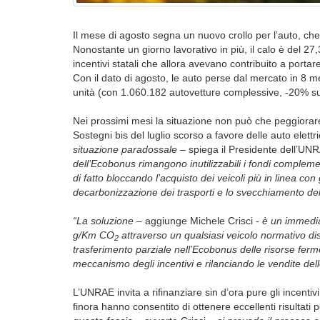
Il mese di agosto segna un nuovo crollo per l’auto, ch
Nonostante un giorno lavorativo in più, il calo è del 2
incentivi statali che allora avevano contribuito a porta
Con il dato di agosto, le auto perse dal mercato in 8 m
unità (con 1.060.182 autovetture complessive, -20% su
Nei prossimi mesi la situazione non può che peggiorare
Sostegni bis del luglio scorso a favore delle auto elet
situazione paradossale
– spiega il Presidente dell’UNR
dell’Ecobonus rimangono inutilizzabili i fondi compleme
di fatto bloccando l’acquisto dei veicoli più in linea co
decarbonizzazione dei trasporti e lo svecchiamento dell
“La soluzione
– aggiunge Michele Crisci -
è un immedia
g/Km CO
attraverso un qualsiasi veicolo normativo dis
2
trasferimento parziale nell’Ecobonus delle risorse ferm
meccanismo degli incentivi e rilanciando le vendite delle
L’UNRAE invita a rifinanziare sin d’ora pure gli incenti
finora hanno consentito di ottenere eccellenti risultati 