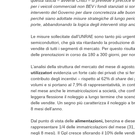
questa fascia –
avverte Crisci
– si prevede il precoce e
per i veicoli commerciali non BEV i fondi stanziati si s
intervento del Governo per dare concretezza alle buone
perché siano adottate misure strategiche di lungo perio
porte, abbandonando la logica degli interventi stop an
Le misure sollecitate dall’UNRAE sono tanto più urgenti
semiconduttori, che già sta ritardando la produzione di
vendite di tutti i segmenti di mercato. Per questo ris
delle prenotazioni in corso da 180 a 300 giorni, per non
L’analisi della struttura del mercato del mese di agosto,
utilizzatori
evidenzia un forte calo dei privati che si f
contributo degli incentivi – rispetto al 62% di
share
dei 
volumi e si portano al 7,9% di rappresentatività, in co
nel mese anche le immatricolazioni a società, che conf
leggera flessione il noleggio a lungo termine che sce
delle vendite. Un segno più caratterizza il noleggio a 
8 mesi dell’anno.
Dal punto di vista delle
alimentazioni,
benzina e diese
rappresentare 1/4 delle immatricolazioni del mese (31,
negli 8 mesi). Il Gpl cresce sfiorando il 10% delle vendite