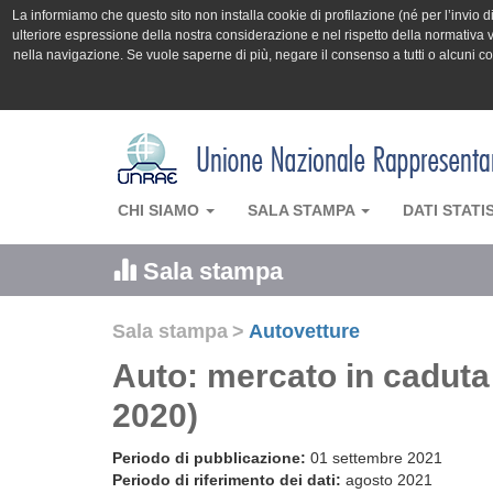
La informiamo che questo sito non installa cookie di profilazione (né per l’invio di 
ulteriore espressione della nostra considerazione e nel rispetto della normativa v
nella navigazione. Se vuole saperne di più, negare il consenso a tutti o alcuni 
CHI SIAMO
SALA STAMPA
DATI STATI
Sala stampa
Sala stampa
>
Autovetture
Auto: mercato in caduta 
2020)
Periodo di pubblicazione:
01 settembre 2021
Periodo di riferimento dei dati:
agosto 2021