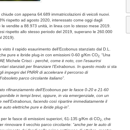
e chiude con appena 64.689 immatricolazioni di veicoli nuovi.
7,3% rispetto ad agosto 2020, interessato come oggi dagli
re le vendite a 88.973 unità, in linea con lo stesso mese 2019.
esi rispetto allo stesso periodo del 2019, superano le 260.000
l 2019).
 visto il rapido esaurimento dell’Ecobonus stanziato dal D.L.
triche pure e ibride plug-in con emissioni 0-60 g/Km CO
“Una
2
.
AE Michele Crisci -
perché, come è noto, con l’esaurirsi
ntari stanziati per finanziare l’Extrabonus. In questo modo si sta
n gli impegni del PNRR
di accelerare il percorso di
’obsoleto parco circolante italiano”.
to rifinanziamento dell’Ecobonus per le fasce
0-20 e 21-60
ponibile in tempi brevi, oppure, in via emergenziale, con un
e nell’Extrabonus, facendo così ripartire immediatamente il
 auto elettriche pure e ibride plug-in”.
vi per le fasce di emissioni superiori, 61-135 g/Km di CO
, che
2
per rinnovare il vecchio parco circolante:
“anche per le auto di