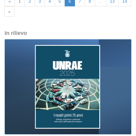
«
1
2
3
4
5
6
7
8
...
13
14
»
In rilievo