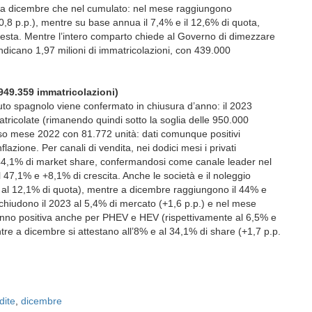
ia a dicembre che nel cumulato: nel mese raggiungono
+0,8 p.p.), mentre su base annua il 7,4% e il 12,6% di quota,
sta. Mentre l’intero comparto chiede al Governo di dimezzare
24 indicano 1,97 milioni di immatricolazioni, con 439.000
949.359 immatricolazioni)
 auto spagnolo viene confermato in chiusura d’anno: il 2023
tricolate (rimanendo quindi sotto la soglia delle 950.000
so mese 2022 con 81.772 unità: dati comunque positivi
nflazione. Per canali di vendita, nei dodici mesi i privati
 44,1% di market share, confermandosi come canale leader nel
7,1% e +8,1% di crescita. Anche le società e il noleggio
e al 12,1% di quota), mentre a dicembre raggiungono il 44% e
 chiudono il 2023 al 5,4% di mercato (+1,6 p.p.) e nel mese
’anno positiva anche per PHEV e HEV (rispettivamente al 6,5% e
re a dicembre si attestano all’8% e al 34,1% di share (+1,7 p.p.
dite
,
dicembre