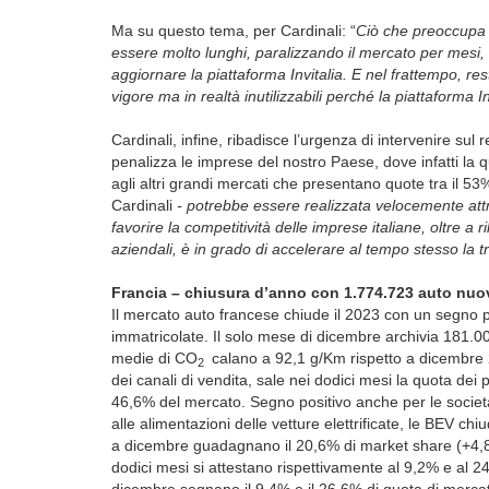
Ma su questo tema, per Cardinali: “
Ciò che preoccupa s
essere molto lunghi, paralizzando il mercato per mesi, vi
aggiornare la piattaforma Invitalia. E nel frattempo, re
vigore ma in realtà inutilizzabili perché la piattaforma In
Cardinali, infine, ribadisce l’urgenza di intervenire sul
penalizza le imprese del nostro Paese, dove infatti la 
agli altri grandi mercati che presentano quote tra il 53
Cardinali
- potrebbe essere realizzata velocemente attr
favorire la competitività delle imprese italiane, oltre a 
aziendali, è in grado di accelerare al tempo stesso la t
Francia – chiusura d’anno con 1.774.723 auto nuo
Il mercato auto francese chiude il 2023 con un segno p
immatricolate. Il solo mese di dicembre archivia 181.0
medie di CO
calano a 92,1 g/Km rispetto a dicembre 20
2
dei canali di vendita, sale nei dodici mesi la quota dei 
46,6% del mercato. Segno positivo anche per le socie
alle alimentazioni delle vetture elettrificate, le BEV c
a dicembre guadagnano il 20,6% di market share (+4,8 
dodici mesi si attestano rispettivamente al 9,2% e al 2