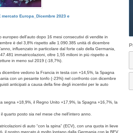
 mercato Europa_Dicembre 2023 e
o europeo dell’auto dopo 16 mesi consecutivi di vendite in
cembre è del 3,8% rispetto alle 1.090.385 unità di dicembre
P
anno, influenzato in particolare dal forte calo della Germania,
7.481 immatricolazioni, oltre 1,55 milioni in più rispetto a
etture in meno sul 2019 (-18,7%).
i a dicembre vedono la Francia in testa con +14,5%, la Spagna
rmania con un pesante tonfo (-23%) nel confronto con dicembre
isti anticipati a causa della fine degli incentivi per le auto
’Italia segna +18,9%, il Regno Unito +17,9%, la Spagna +16,7%, la
a il quarto posto sia nel mese che nell’intero anno.
atricolazioni di auto “con la spina” (ECV), con una quota in lieve
, il nostro mercato è molto lontano dalla Germania con le BEV