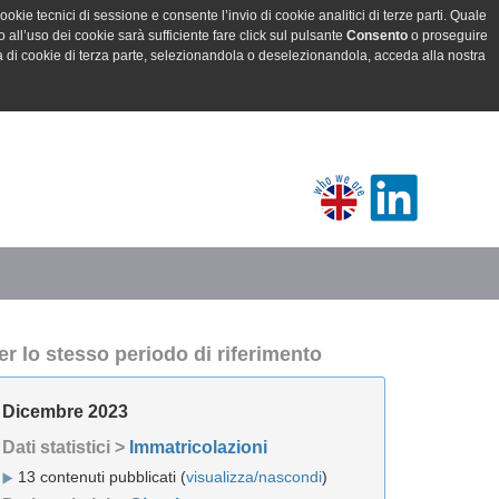
ookie tecnici di sessione e consente l’invio di cookie analitici di terze parti. Quale
all’uso dei cookie sarà sufficiente fare click sul pulsante
Consento
o proseguire
a di cookie di terza parte, selezionandola o deselezionandola, acceda alla nostra
er lo stesso periodo di riferimento
Dicembre 2023
Dati statistici >
Immatricolazioni
13 contenuti pubblicati (
visualizza/nascondi
)