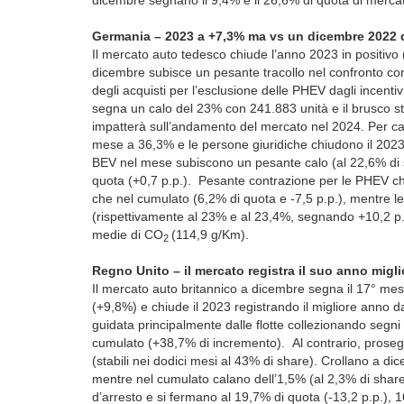
dicembre segnano il 9,4% e il 26,6% di quota di mercato
Germania – 2023 a +7,3% ma vs un dicembre 2022 di
Il mercato auto tedesco chiude l’anno 2023 in positiv
dicembre subisce un pesante tracollo nel confronto co
degli acquisti per l’esclusione delle PHEV dagli incenti
segna un calo del 23% con 241.883 unità e il brusco st
impatterà sull’andamento del mercato nel 2024. Per cana
mese a 36,3% e le persone giuridiche chiudono il 2023
BEV nel mese subiscono un pesante calo (al 22,6% di s
quota (+0,7 p.p.). Pesante contrazione per le PHEV che
che nel cumulato (6,2% di quota e -7,5 p.p.), mentre 
(rispettivamente al 23% e al 23,4%, segnando +10,2 p.
medie di CO
(114,9 g/Km).
2
Regno Unito – il mercato registra il suo anno migli
Il mercato auto britannico a dicembre segna il 17° me
(+9,8%) e chiude il 2023 registrando il migliore anno d
guidata principalmente dalle flotte collezionando segn
cumulato (+38,7% di incremento). Al contrario, prosegu
(stabili nei dodici mesi al 43% di share). Crollano a d
mentre nel cumulato calano dell’1,5% (al 2,3% di share
d’arresto e si fermano al 19,7% di quota (-13,2 p.p.), 