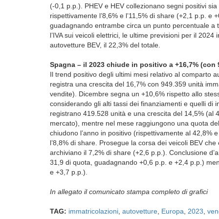
(-0,1 p.p.). PHEV e HEV collezionano segni positivi s
rispettivamente l’8,6% e l’11,5% di share (+2,1 p.p. e 
guadagnando entrambe circa un punto percentuale a te
l’IVA sui veicoli elettrici, le ultime previsioni per il 20
autovetture BEV, il 22,3% del totale.
Spagna – il 2023 chiude in positivo a +16,7% (con 
Il trend positivo degli ultimi mesi relativo al comparto
registra una crescita del 16,7% con 949.359 unità imma
vendite). Dicembre segna un +10,6% rispetto allo stes
considerando gli alti tassi dei finanziamenti e quelli di i
registrano 419.528 unità e una crescita del 14,5% (al
mercato), mentre nel mese raggiungono una quota del 4
chiudono l’anno in positivo (rispettivamente al 42,8% 
l’8,8% di share. Prosegue la corsa dei veicoli BEV che
archiviano il 7,2% di share (+2,6 p.p.). Conclusione d
31,9 di quota, guadagnando +0,6 p.p. e +2,4 p.p.) ment
e +3,7 p.p.).
In allegato il comunicato stampa completo di grafici
TAG:
immatricolazioni
,
autovetture
,
Europa
,
2023
,
ven