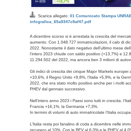
Scarica allegato:
01 Comunicato Stampa UNRAE
infografica_65a9347c9af47.pdf
A dicembre scorso si è arrestata la crescita del mercat
aumento. Con 1.048.727 immatricolazioni, il calo di di
2022. Nonostante il dato negativo dell’ultimo mese dell’
l’intero 2023 chiude con saldo positivo (+13,7%) e 12.84
11.294.502 del 2022, ma ancora ben 3 milioni di autov
Gli indici di crescita dei cinque Major Markets europe
+10,6%, il Regno Unito +9,8%, l’Italia +5,9%, e la Ge
2022, che era stato molto positivo anche per i molti acqu
PHEV dal gennaio successivo.
Nell’intero anno 2023 i Paesi sono tutti in crescita: l
Francia +16,1%, la Germania +7,3%.
In termini di volumi di auto immatricolate l’Italia occup
L’Italia resta poi fanalino di coda a dicembre nelle imm
recupero al 10%. Con le BEV al 6,0% e le PHEV al 4,0%