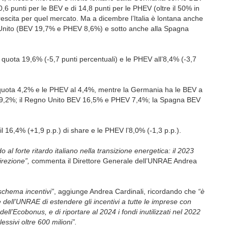
,6 punti per le BEV e di 14,8 punti per le PHEV (oltre il 50% in
rescita per quel mercato. Ma a dicembre l’Italia è lontana anche
Unito (BEV 19,7% e PHEV 8,6%) e sotto anche alla Spagna
quota 19,6% (-5,7 punti percentuali) e le PHEV all’8,4% (-3,7
a quota 4,2% e le PHEV al 4,4%, mentre la Germania ha le BEV a
9,2%; il Regno Unito BEV 16,5% e PHEV 7,4%; la Spagna BEV
 16,4% (+1,9 p.p.) di share e le PHEV l’8,0% (-1,3 p.p.).
al forte ritardo italiano nella transizione energetica: il 2023
irezione”,
commenta il Direttore Generale dell’UNRAE Andrea
 schema incentivi”
, aggiunge Andrea Cardinali, ricordando che
“è
dell’UNRAE di estendere gli incentivi a tutte le imprese con
ell’Ecobonus, e di riportare al 2024 i fondi inutilizzati nel 2022
ssivi oltre 600 milioni”.