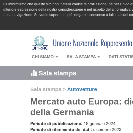
La informiamo che questo sito non installa cookie di profilazione (né per l’invio di 
ulteriore espressione della nostra considerazione e nel rispetto della normativa v
nella navigazione. Se vuole saperne di più, negare il consenso a tutti o alcuni 
CHI SIAMO
SALA STAMPA
DATI STATI
Sala stampa
Sala stampa
>
Autovetture
Mercato auto Europa: dic
della Germania
Periodo di pubblicazione:
18 gennaio 2024
Periodo di riferimento dei dati:
dicembre 2023