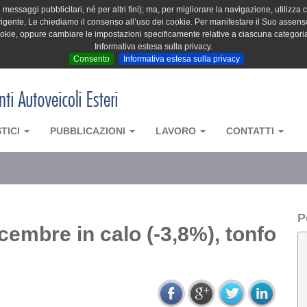
messaggi pubblicitari, né per altri fini); ma, per migliorare la navigazione, utilizza c
igente, Le chiediamo il consenso all’uso dei cookie. Per manifestare il Suo assenso 
cookie, oppure cambiare le impostazioni specificamente relative a ciascuna categori
Informativa estesa sulla privacy.
Consento
Informativa estesa sulla privacy
STICI
PUBBLICAZIONI
LAVORO
CONTATTI
P
embre in calo (-3,8%), tonfo