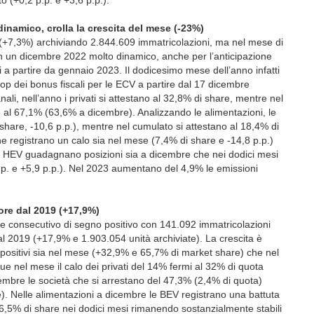
 (+0,2 p.p. e +3,6 p.p.).
namico, crolla la crescita del mese (-23%)
o (+7,3%) archiviando 2.844.609 immatricolazioni, ma nel mese di
n un dicembre 2022 molto dinamico, anche per l’anticipazione
vi a partire da gennaio 2023. Il dodicesimo mese dell’anno infatti
op dei bonus fiscali per le ECV a partire dal 17 dicembre
li, nell’anno i privati si attestano al 32,8% di share, mentre nel
 al 67,1% (63,6% a dicembre). Analizzando le alimentazioni, le
hare, -10,6 p.p.), mentre nel cumulato si attestano al 18,4% di
 registrano un calo sia nel mese (7,4% di share e -14,8 p.p.)
le HEV guadagnano posizioni sia a dicembre che nei dodici mesi
p. e +5,9 p.p.). Nel 2023 aumentano del 4,9% le emissioni
ore dal 2019 (+17,9%)
se consecutivo di segno positivo con 141.092 immatricolazioni
al 2019 (+17,9% e 1.903.054 unità archiviate). La crescita è
i positivi sia nel mese (+32,9% e 65,7% di market share) che nel
e nel mese il calo dei privati del 14% fermi al 32% di quota
icembre le società che si arrestano del 47,3% (2,4% di quota)
). Nelle alimentazioni a dicembre le BEV registrano una battuta
16,5% di share nei dodici mesi rimanendo sostanzialmente stabili