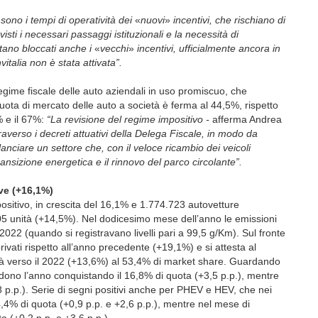
ono i tempi di operatività dei
«
nuovi
»
incentivi, che rischiano di
sti i necessari passaggi istituzionali e la necessità di
stano bloccati anche i
«
vecchi
»
incentivi, ufficialmente ancora in
vitalia non è stata attivata”.
 regime fiscale delle auto aziendali in uso promiscuo, che
quota di mercato delle auto a società è ferma al 44,5%, rispetto
% e il 67%:
“La revisione del regime impositivo -
afferma Andrea
averso i decreti attuativi della Delega Fiscale, in modo da
rilanciare un settore che, con il veloce ricambio dei veicoli
ransizione energetica e il rinnovo del parco circolante”.
ve (+16,1%)
ositivo, in crescita del 16,1% e 1.774.723 autovetture
05 unità (+14,5%). Nel dodicesimo mese dell’anno le emissioni
22 (quando si registravano livelli pari a 99,5 g/Km). Sul fronte
privati rispetto all’anno precedente (+19,1%) e si attesta al
tà verso il 2022 (+13,6%) al 53,4% di market share. Guardando
hiudono l’anno conquistando il 16,8% di quota (+3,5 p.p.), mentre
p.p.). Serie di segni positivi anche per PHEV e HEV, che nei
4,4% di quota (+0,9 p.p. e +2,6 p.p.), mentre nel mese di