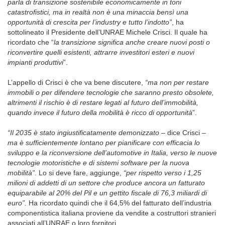
parla di transizione sostenibile economicamente in toni
catastrofistici, ma in realtà non è una minaccia bensì una
opportunità di crescita per l’industry e tutto l’indotto”
, ha
sottolineato il Presidente dell’UNRAE Michele Crisci. Il quale ha
ricordato che “
la transizione significa anche creare nuovi posti o
riconvertire quelli esistenti, attrarre investitori esteri e nuovi
impianti produttivi
”.
L’appello di Crisci è che va bene discutere,
“ma non per restare
immobili o per difendere tecnologie che saranno presto obsolete,
altrimenti il rischio è di restare legati al futuro dell’immobilità,
quando invece il futuro della mobilità è ricco di opportunità
”.
“Il 2035 è stato ingiustificatamente demonizzato –
dice Crisci
–
ma è sufficientemente lontano per pianificare con efficacia lo
sviluppo e la riconversione dell’automotive in Italia, verso le nuove
tecnologie motoristiche e di sistemi software per la nuova
mobilità”
. Lo si deve fare, aggiunge,
“per rispetto verso i 1,25
milioni di addetti di un settore che produce ancora un fatturato
equiparabile al 20% del Pil e un gettito fiscale di 76,3 miliardi di
euro”.
Ha ricordato quindi che il 64,5% del fatturato dell’industria
componentistica italiana proviene da vendite a costruttori stranieri
associati all’UNRAE o loro fornitori.