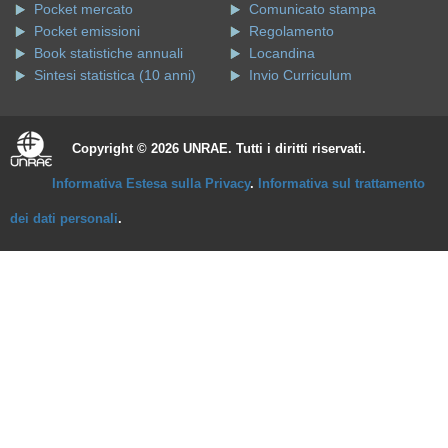
Pocket mercato
Comunicato stampa
Pocket emissioni
Regolamento
Book statistiche annuali
Locandina
Sintesi statistica (10 anni)
Invio Curriculum
Copyright © 2026 UNRAE. Tutti i diritti riservati.
Informativa Estesa sulla Privacy
.
Informativa sul trattamento
dei dati personali
.