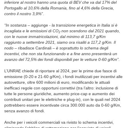
inferiore al nostro hanno una quota di BEV che va dal 17% del
Portogallo al 10,6% della Romania, fino al 4,6% della Grecia,
contro il nostro 3,9%”
.
“In sostanza –
aggiunge
- la transizione energetica in Italia si è
incagliata e le emissioni di CO
non scendono dal 2021 quando,
2
con le nuove immatricolazioni, dal minimo di 113,7 g/Km
raggiunto a settembre 2021, siamo ora risaliti a 117,2 g/Km. Il
nodo –
ribadisce Cardinali
– è soprattutto lo schema degli
incentivi, che non sta funzionando e a fine anno presenterà un
avanzo del 72,5% dei fondi disponibili per le vetture 0-60 g/Km”.
L’UNRAE chiede di riportare al 2024, per le prime due fasce di
emissione (0-20 e 21-60 g/Km), i fondi inutilizzati per incentivi alle
autovetture, oltre 600 milioni di euro, modificando le attuali
inefficaci regole con opportuni correttivi (tra l’altro: inclusione di
tutte le persone giuridiche, aumento price-cap e aumento dei
contributi unitari per le elettriche e plug-in), con le quali nel 2024
pottrebbero essere incentivate circa 300.000 auto da 0-60 g/Km,
senza avanzo di fondi.
Anche per i veicoli commerciali va rivisto lo schema incentivi,