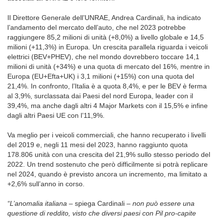
Il Direttore Generale dell’UNRAE, Andrea Cardinali, ha indicato
l’andamento del mercato dell’auto, che nel 2023 potrebbe
raggiungere 85,2 milioni di unità (+8,0%) a livello globale e 14,5
milioni (+11,3%) in Europa. Un crescita parallela riguarda i veicoli
elettrici (BEV+PHEV), che nel mondo dovrebbero toccare 14,1
milioni di unità (+34%) e una quota di mercato del 16%, mentre in
Europa (EU+Efta+UK) i 3,1 milioni (+15%) con una quota del
21,4%. In confronto, l’Italia è a quota 8,4%, e per le BEV è ferma
al 3,9%, surclassata dai Paesi del nord Europa, leader con il
39,4%, ma anche dagli altri 4 Major Markets con il 15,5% e infine
dagli altri Paesi UE con l’11,9%.
Va meglio per i veicoli commerciali, che hanno recuperato i livelli
del 2019 e, negli 11 mesi del 2023, hanno raggiunto quota
178.806 unità con una crescita del 21,9% sullo stesso periodo del
2022. Un trend sostenuto che però difficilmente si potrà replicare
nel 2024, quando è previsto ancora un incremento, ma limitato a
+2,6% sull’anno in corso.
“L’anomalia italiana –
spiega Cardinali
– non può essere una
questione di reddito, visto che diversi paesi con Pil pro-capite