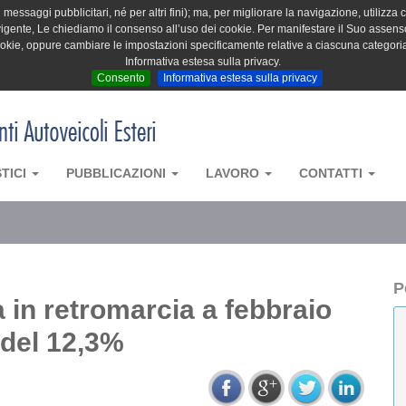
messaggi pubblicitari, né per altri fini); ma, per migliorare la navigazione, utilizza c
igente, Le chiediamo il consenso all’uso dei cookie. Per manifestare il Suo assenso 
cookie, oppure cambiare le impostazioni specificamente relative a ciascuna categori
Informativa estesa sulla privacy.
Consento
Informativa estesa sulla privacy
STICI
PUBBLICAZIONI
LAVORO
CONTATTI
P
 in retromarcia a febbraio
 del 12,3%