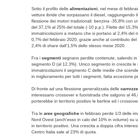
Sotto il profilo delle
alimentazioni
, nel mese di febbrai
vetture ibride che sorpassano il diesel, raggiungendo il
flessione dei motori tradizionali: benzina -35,8% con 
del 37,1% al 25% del totale (-10 p.p.). Flette del 15,3%
immatricolazioni a metano che si portano al 2,4% del mer
0,7% del febbraio 2020, grazie anche al contributo del 
2,4% di
share
dall’1,5% dello stesso mese 2020.
Fra i
segmenti
segnano perdite contenute, salendo in quo
segmento D (al 12,3%). Unico segmento in crescita le su
immatricolazioni il segmento C delle medie che scende di
in miglioramento per tutti i segmenti, fatta eccezione pe
Di fronte ad una flessione generalizzata delle
carrozze
interessano crossover e fuoristrada che salgono al 46,8
porterebbe in territorio positivo le berline ed i crossove
Tra le
aree geografiche
in febbraio perde 1/3 delle im
Nord Ovest (anch’esso in calo del 10% in volume) su un
in territorio positivo. Una crescita a doppia cifra interes
Centro Italia sale al 23% di quota.