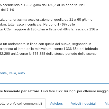
7% scendendo a 125,8 g/km dai 136,2 di un anno fa. Nel
o del 7,1%.
zia una fortissima accelerazione di quella da 21 a 60 g/km e
/km, tutte fasce incentivate. Perdono il 46% delle
con CO
maggiore di 190 g/km e flette del 48% la fascia da 136 a
2
a un andamento in linea con quello del nuovo, segnando in
oprietà al lordo delle minivolture, contro i 336.634 del febbraio
62.290 unità verso le 675.388 dello stesso periodo dello scorso
ndite
,
Italia
,
auto
re Associate per settore.
Puoi fare click sui loghi per ottenere maggior
etture e Veicoli commerciali
Autobus
Veicoli industriali
Alt