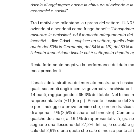
rischia di aggiungere anche la chiusura di aziende e la pe
economici e sociali”
.
Tra i motivi che rallentano la ripresa del settore, l’U
aziende ai dipendenti come fringe benefit
: “l’inasprim
misurare le emissioni, ed il mancato adeguamento dei
incentivi –
dice Crisci
– colpisce un settore, quello dell
quote del 63% in Germania, del 54% in UK, del 53% in 
l’elevata imposizione fiscale cui è sottoposto rispetto ag
Resta fortemente negativa la performance del dato mobi
mesi precedenti.
L’analisi della struttura del mercato mostra una flessio
quali, sostenuti dagli incentivi governativi, archiviano 
14 punti, raggiungendo il 65,3% del totale. Nel bimestr
rappresentatività (+11,5 p.p.). Pesante flessione del 
e per il noleggio a breve termine che, con un drastico 
di appena il 4% (2,5% di share nel bimestre). Con un c
qualche decimale, al 16,1% di rappresentatività, grazie 
segnano una flessione del 27,2%. Infine, le società e g
calo del 2,6% e una quota che sale di mezzo punto al 5