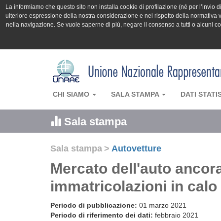
La informiamo che questo sito non installa cookie di profilazione (né per l’invio di 
ulteriore espressione della nostra considerazione e nel rispetto della normativa v
nella navigazione. Se vuole saperne di più, negare il consenso a tutti o alcuni 
CHI SIAMO
SALA STAMPA
DATI STATI
Sala stampa
Sala stampa
>
Autovetture
Mercato dell'auto ancora
immatricolazioni in calo
Periodo di pubblicazione:
01 marzo 2021
Periodo di riferimento dei dati:
febbraio 2021