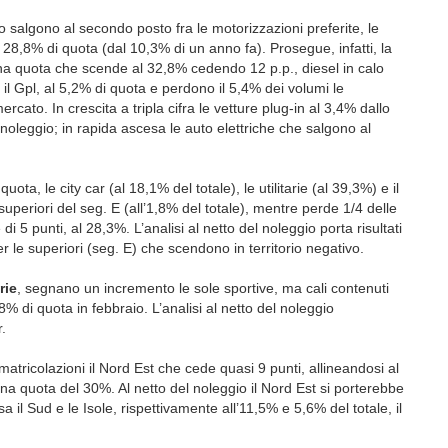
o salgono al secondo posto fra le motorizzazioni preferite, le
 28,8% di quota (dal 10,3% di un anno fa). Prosegue, infatti, la
una quota che scende al 32,8% cedendo 12 p.p., diesel in calo
 il Gpl, al 5,2% di quota e perdono il 5,4% dei volumi le
cato. In crescita a tripla cifra le vetture plug-in al 3,4% dallo
noleggio; in rapida ascesa le auto elettriche che salgono al
ta, le city car (al 18,1% del totale), le utilitarie (al 39,3%) e il
periori del seg. E (all’1,8% del totale), mentre perde 1/4 delle
 5 punti, al 28,3%. L’analisi al netto del noleggio porta risultati
r le superiori (seg. E) che scendono in territorio negativo.
rie
, segnano un incremento le sole sportive, ma cali contenuti
% di quota in febbraio. L’analisi al netto del noleggio
r.
matricolazioni il Nord Est che cede quasi 9 punti, allineandosi al
a quota del 30%. Al netto del noleggio il Nord Est si porterebbe
sa il Sud e le Isole, rispettivamente all’11,5% e 5,6% del totale, il