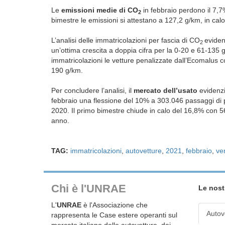
Le
emissioni medie di CO
in febbraio perdono il 7,
2
bimestre le emissioni si attestano a 127,2 g/km, in cal
L’analisi delle immatricolazioni per fascia di CO
eviden
2
un’ottima crescita a doppia cifra per la 0-20 e 61-135 g
immatricolazioni le vetture penalizzate dall’Ecomalus 
190 g/km.
Per concludere l’analisi, il
mercato dell’usato
evidenzi
febbraio una flessione del 10% a 303.046 passaggi di pr
2020. Il primo bimestre chiude in calo del 16,8% con 5
anno.
TAG:
immatricolazioni
,
autovetture
,
2021
,
febbraio
,
ve
Chi è l'UNRAE
Le nost
L'
UNRAE
è l'Associazione che
Autov
rappresenta le Case estere operanti sul