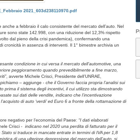
_Febbraio 2021_603d238110970.pdf
anche a febbraio il calo consistente del mercato dell’auto. Nel
P
ture sono state 142.998, con una riduzione del 12,3% rispetto
olto dal pieno della crisi pandemica), confermando una
 cronicità in assenza di interventi. Il 1° bimestre archivia un
pesante condizione in cui versa il mercato dell’automotive, una
lteriore peggioramento quando prevedibilmente a fine marzo,
iti”
, avverte Michele Crisci, Presidente dell’UNRAE,
spichiamo –
aggiunge -
che il Governo faccia propria l’analisi sui
 prima il sistema degli incentivi, il cui utilizzo sta dimostrando
asate sui dati delle vendite, indicano che l’incentivazione
l’acquisto di auto ‘verdi’ ed Euro 6 a fronte della rottamazione di
ttore negativo per l’economia del Paese:
“I dati elaborati
ele Crisci -
indicano nel 2020 una perdita di fatturato per il
o Stato si traduce in mancate entrate in termini di IVA per 1,8
simistica di una ulteriore depressione del mercato dell’auto, si