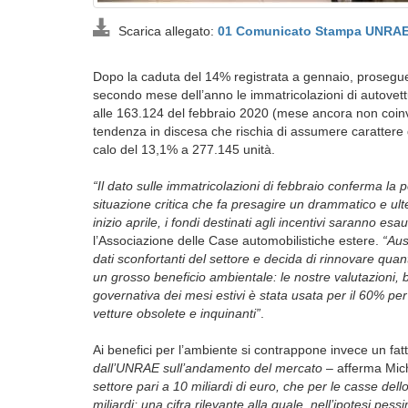
Scarica allegato:
01 Comunicato Stampa UNRAE
Dopo la caduta del 14% registrata a gennaio, prosegue 
secondo mese dell’anno le immatricolazioni di autovet
alle 163.124 del febbraio 2020 (mese ancora non coinv
tendenza in discesa che rischia di assumere carattere di
calo del 13,1% a 277.145 unità.
“Il dato sulle immatricolazioni di febbraio conferma la 
situazione critica che fa presagire un drammatico e u
inizio aprile, i fondi destinati agli incentivi saranno esaur
l’Associazione delle Case automobilistiche estere.
“Au
dati sconfortanti del settore e decida di rinnovare quanto
un grosso beneficio ambientale: le nostre valutazioni, b
governativa dei mesi estivi è stata usata per il 60% per 
vetture obsolete e inquinanti”
.
Ai benefici per l’ambiente si contrappone invece un fa
dall’UNRAE sull’andamento del mercato
– afferma Mich
settore pari a 10 miliardi di euro, che per le casse dell
miliardi; una cifra rilevante alla quale, nell’ipotesi pes