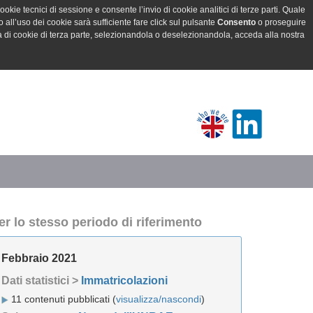
ookie tecnici di sessione e consente l’invio di cookie analitici di terze parti. Quale
all’uso dei cookie sarà sufficiente fare click sul pulsante
Consento
o proseguire
a di cookie di terza parte, selezionandola o deselezionandola, acceda alla nostra
er lo stesso periodo di riferimento
Febbraio 2021
Dati statistici >
Immatricolazioni
11 contenuti pubblicati (
visualizza/nascondi
)