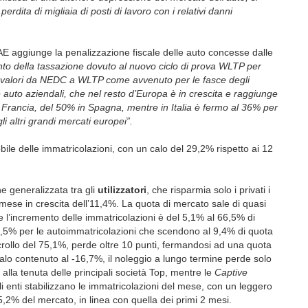
rdita di migliaia di posti di lavoro con i relativi danni
NRAE aggiunge la penalizzazione fiscale delle auto concesse dalle
ento della tassazione dovuto al nuovo ciclo di prova WLTP per
 valori da NEDC a WLTP come avvenuto per le fasce degli
e auto aziendali, che nel resto d’Europa è in crescita e raggiunge
Francia, del 50% in Spagna, mentre in Italia è fermo al 36% per
li altri grandi mercati europei”.
le delle immatricolazioni, con un calo del 29,2% rispetto ai 12
ne generalizzata tra gli
utilizzatori
,
che risparmia solo i privati i
il mese in crescita dell’11,4%. La quota di mercato sale di quasi
e l’incremento delle immatricolazioni è del 5,1% al 66,5% di
35,5% per le autoimmatricolazioni che scendono al 9,4% di quota
crollo del 75,1%, perde oltre 10 punti, fermandosi ad una quota
alo contenuto al -16,7%, il noleggio a lungo termine perde solo
alla tenuta delle principali società Top, mentre le
Captive
li enti stabilizzano le immatricolazioni del mese, con un leggero
,2% del mercato, in linea con quella dei primi 2 mesi.