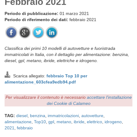
Febbraio 2021
Periodo di pubblicazione:
01 marzo 2021
Periodo di riferimento dei dati:
febbraio 2021
Classifica dei primi 10 modelli di autovetture e fuoristrada
immatricolati in Italia, con il dettaglio per alimentazione: benzina,
diesel, gpl, metano, ibride, elettriche e idrogeno.
Scarica allegato:
febbraio Top 10 per
alimentazione_603cfea9edb94.pdf
Per visualizzare il contenuto è necessario
accettare l'installazione
dei Cookie di Calameo
TAG:
diesel
,
benzina
,
immatricolazioni
,
autovetture
,
alimentazione
,
Top10
,
gpl
,
metano
,
ibride
,
elettrico
,
idrogeno
,
2021
,
febbraio