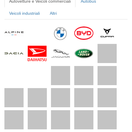
Autovetture e Veicoli commerciali
Autobus
Veicoli industriali
Altri