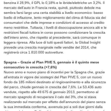
benzina il 28,9%, il GPL lo 0,18% e le ibride/elettriche un 3,2%. Il
mercato dell’auto in Francia resta, quindi, piuttosto debole ma
sembra farsi largo una certa stabilità a livello economico: basso
livello di inflazione, lento miglioramento del clima di fiducia sia dei
consumatori che delle imprese e condizioni di accesso al credito
meno restrittive. Tuttavia, i livelli di disoccupazione ancora alti e le
restrizioni fiscali tuttora in corso possono condizionare la crescita
dell’intero anno, che rispetto al precedente, sarà comunque in
leggera ripresa. Alla luce di tutti questi fattori, la Global Insight
prevede una crescita marginale nelle vendite del 2014, che
registrerà circa 1.810.000 autovetture.
Spagna – Grazie al Plan PIVE 5, gennaio è il quinto mese
consecutivo in crescita (+7,6%)
Nuovo anno e nuovo piano di incentivi per la Spagna che, grazie
all’entrata in vigore dei sostegni del Plan PIVE 5, con un nuovo
fondo da 185 milioni destinato al ringiovanimento e alla sicurezza
del parco, chiude gennaio in crescita del 7,6%. Le 53.436 auto
vendute, rispetto alle 49.675 di gennaio 2013, permettono al
mercato spagnolo di recuperare il calo del 3%, che si stava
realizzando sul mercato per effetto dell’annuncio del piano senza
la sua immediata conferma, avvenuta poi a soli due giorni dalla