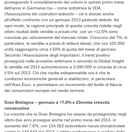
proseguendo il consolidamento dei volumi in questo primo mese
dell’anno in Germania ma – come sottolinea la VDA,
l’Associazione dei costruttori tedeschi – ciò è dovuto anche
all’effetto confronto con un gennaio 2013 piuttosto debole. Ad
ogni modo, la ragione principale di questa crescita risiede negli
ottimi risultati delle vendite a privati che, con un +11,5% sono
cresciute più velocemente del mercato totale. Crescono del 7%, in
particolare, le vendite a privati di vetture diesel, che con 103.000
unità raggiungono circa il 50% di quota del mese di gennaio.
Secondo l’Associazione degli importatori, il trend positivo
proseguirà nelle prossime settimane e secondo la Global Insight
le vendite nel 2014 aumenteranno a 3.090.000 in crescita di circa
il 5% sul 2013. Ciò che risulta indispensabile ora è che le
condizioni economiche generali si stabilizzino, in particolare
nell’Area Euro, e permettano un incremento del livello di fiducia
dei consumatori europei nel medio termine.
Gran Bretagna – gennaio a +7,6% e 23esima crescita
consecutiva
La crescita che la Gran Bretagna ha vissuto da protagonista negli
ultimi due anni prosegue anche nel primo mese del 2014, in
aumento del 7,6%, con 154.562 autovetture nuove immatricolate
contro le 143.643 del 2013. L’ottima performance è guidata dalla