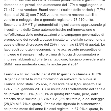
domanda dei privati, che aumentano del 17% e raggiungono le
71.417 unità vendute. Buoni anche i risultati delle società (+7,7%
rispetto al 2013) con 7.935 vetture, mentre restano stabili le
vendite a noleggio che a gennaio registrano 75.210 unità.
Secondo la SMMT gli automobilisti inglesi stanno apprezzando gli
investimenti delle Case automobilistiche nell’innovazione e
nell’efficienza delle motorizzazioni e la campagne governative di
promozione dei veicoli a basso impatto ambientale consentono a
queste ultime di crescere del 25% in gennaio (1,8% di quota). Le
favorevoli condizioni economiche, le accresciute prospettive di
impiego e il sempre migliore clima di fiducia di consumatori e
imprese, abbinati ad offerte vantaggiose, lasciano prevedere alla
SMMT una moderata crescita anche per il 2014.
Francia – Inizio piatto per il 2014: gennaio chiude a +0,5%
A gennaio 2014 le immatricolazioni di autovetture nuove in
Francia sono state 125.454, in crescita dello 0,5% rispetto alle
124.798 di gennaio 2013. Ciò risulta dall’arretramento del canale
dei privati del 6,1% (al 59,1% di quota) bilanciato, però, dalla
crescita delle società (+8,7% e il 21,7% del totale) e del noleggio
(28,6% al 6,7% di quota). Per ciò che riguarda le alimentazioni,
nel primo mese dell’anno il diesel registra un 67,9% di quota, la