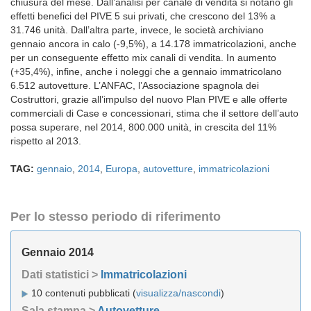
chiusura del mese. Dall’analisi per canale di vendita si notano gli
effetti benefici del PIVE 5 sui privati, che crescono del 13% a
31.746 unità. Dall’altra parte, invece, le società archiviano
gennaio ancora in calo (-9,5%), a 14.178 immatricolazioni, anche
per un conseguente effetto mix canali di vendita. In aumento
(+35,4%), infine, anche i noleggi che a gennaio immatricolano
6.512 autovetture. L’ANFAC, l’Associazione spagnola dei
Costruttori, grazie all’impulso del nuovo Plan PIVE e alle offerte
commerciali di Case e concessionari, stima che il settore dell’auto
possa superare, nel 2014, 800.000 unità, in crescita del 11%
rispetto al 2013.
TAG:
gennaio
,
2014
,
Europa
,
autovetture
,
immatricolazioni
Per lo stesso periodo di riferimento
Gennaio 2014
Dati statistici >
Immatricolazioni
10 contenuti pubblicati (
visualizza/nascondi
)
Sala stampa >
Autovetture