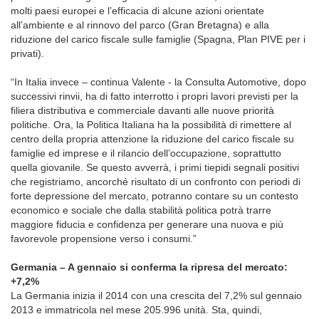
molti paesi europei e l’efficacia di alcune azioni orientate
all’ambiente e al rinnovo del parco (Gran Bretagna) e alla
riduzione del carico fiscale sulle famiglie (Spagna, Plan PIVE per i
privati).
“In Italia invece – continua Valente - la Consulta Automotive, dopo
successivi rinvii, ha di fatto interrotto i propri lavori previsti per la
filiera distributiva e commerciale davanti alle nuove priorità
politiche. Ora, la Politica Italiana ha la possibilità di rimettere al
centro della propria attenzione la riduzione del carico fiscale su
famiglie ed imprese e il rilancio dell’occupazione, soprattutto
quella giovanile. Se questo avverrà, i primi tiepidi segnali positivi
che registriamo, ancorché risultato di un confronto con periodi di
forte depressione del mercato, potranno contare su un contesto
economico e sociale che dalla stabilità politica potrà trarre
maggiore fiducia e confidenza per generare una nuova e più
favorevole propensione verso i consumi.”
Germania – A gennaio si conferma la ripresa del mercato:
+7,2%
La Germania inizia il 2014 con una crescita del 7,2% sul gennaio
2013 e immatricola nel mese 205.996 unità. Sta, quindi,