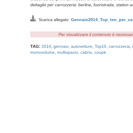
dettaglio per carrozzeria: berline, fuoristrada, stati
Scarica allegato:
Gennaio2014_Top_ten_per_car
Per visualizzare il contenuto è necessa
TAG:
2014
,
gennaio
,
autovetture
,
Top10
,
carrozzeria
,
monovolume
,
multispazio
,
cabrio
,
coupé