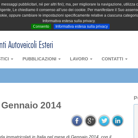
messaggi pubblicitari, né per altri fini); ma, per migliorare la navigazione, utilizza c
igente, Le chiediamo il consenso all’uso dei cookie. Per manifestare il Suo assenso 
cookie, oppure cambiare le impostazioni specificamente relative a ciascuna categori
Informativa estesa sulla privacy.
Consento
Informativa estesa sulla privacy
STICI
PUBBLICAZIONI
LAVORO
CONTATTI
P
– Gennaio 2014
ada immatricolati in Italia nel mese di Gennaio 2014, con il