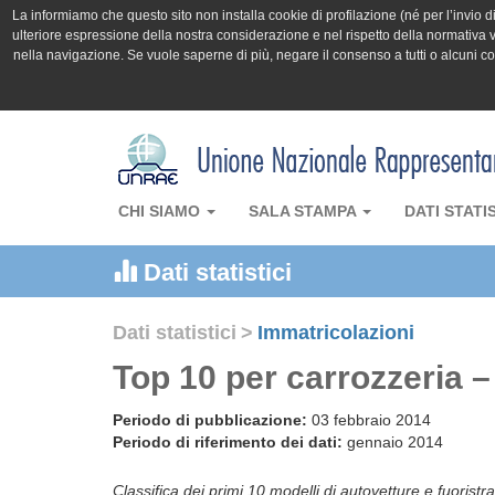
La informiamo che questo sito non installa cookie di profilazione (né per l’invio di 
ulteriore espressione della nostra considerazione e nel rispetto della normativa v
nella navigazione. Se vuole saperne di più, negare il consenso a tutti o alcuni 
CHI SIAMO
SALA STAMPA
DATI STATI
Dati statistici
Dati statistici
>
Immatricolazioni
Top 10 per carrozzeria 
Periodo di pubblicazione:
03 febbraio 2014
Periodo di riferimento dei dati:
gennaio 2014
Classifica dei primi 10 modelli di autovetture e fuoristr