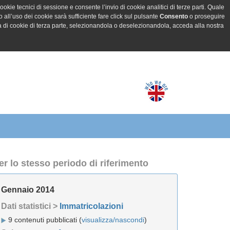
ookie tecnici di sessione e consente l’invio di cookie analitici di terze parti. Quale
all’uso dei cookie sarà sufficiente fare click sul pulsante
Consento
o proseguire
a di cookie di terza parte, selezionandola o deselezionandola, acceda alla nostra
er lo stesso periodo di riferimento
Gennaio 2014
Dati statistici >
Immatricolazioni
9 contenuti pubblicati (
visualizza/nascondi
)