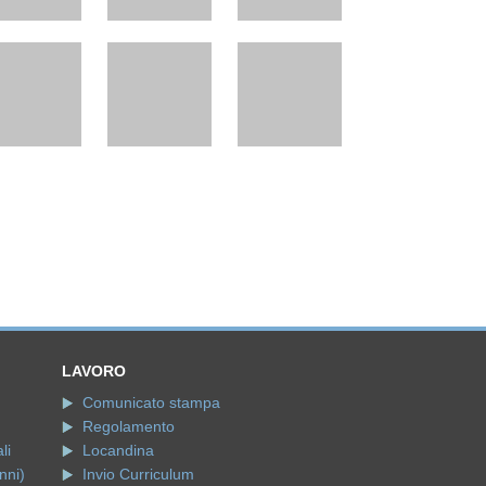
LAVORO
Comunicato stampa
Regolamento
li
Locandina
nni)
Invio Curriculum