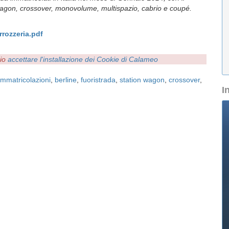
on wagon, crossover, monovolume, multispazio, cabrio e coupé.
rozzeria.pdf
rio
accettare l'installazione dei Cookie di Calameo
immatricolazioni
,
berline
,
fuoristrada
,
station wagon
,
crossover
,
I