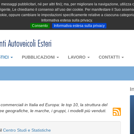
messaggi pubblicitari, né per altri fini); ma, per migliorare la navigazione, utilizza c
igente, Le chiediamo il consenso all’uso dei cookie. Per manifestare il Suo assenso 
cookie, oppure cambiare le impostazioni specificamente relative a ciascuna categori
Informativa estesa sulla privacy.
Consento
Informativa estesa sulla privacy
STICI
PUBBLICAZIONI
LAVORO
CONTATTI
I
i commerciali in Italia ed Europa: le top 10, la struttura del
aree geografiche, le marche, i gruppi, i modelli più venduti.
il
Centro Studi e Statistiche