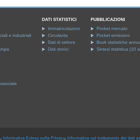
DATI STATISTICI
PUBBLICAZIONI
Immatricolazioni
Pocket mercato
ali e industriali
Circolante
Pocket emissioni
Dati di settore
Book statistiche annua
ampa
Dati storici
Sintesi statistica (10 a
e
associate
i.
Informativa Estesa sulla Privacy
.
Informativa sul trattamento dei dati p