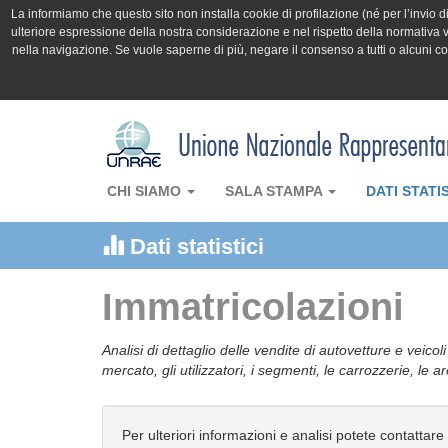
La informiamo che questo sito non installa cookie di profilazione (né per l’invio di 
ulteriore espressione della nostra considerazione e nel rispetto della normativa v
nella navigazione. Se vuole saperne di più, negare il consenso a tutti o alcuni 
CHI SIAMO
SALA STAMPA
DATI STATI
Dati statistici
Immatricolazioni
Analisi di dettaglio delle vendite di autovetture e veicol
mercato, gli utilizzatori, i segmenti, le carrozzerie, le 
Per ulteriori informazioni e analisi potete contattare 