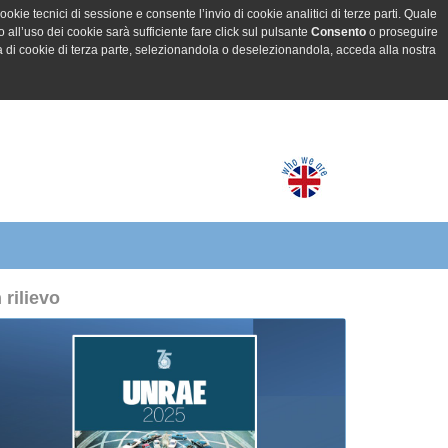
ookie tecnici di sessione e consente l’invio di cookie analitici di terze parti. Quale
all’uso dei cookie sarà sufficiente fare click sul pulsante
Consento
o proseguire
a di cookie di terza parte, selezionandola o deselezionandola, acceda alla nostra
n rilievo