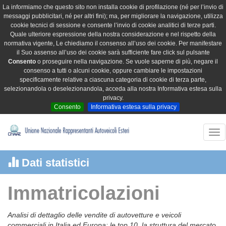
La informiamo che questo sito non installa cookie di profilazione (né per l’invio di
messaggi pubblicitari, né per altri fini); ma, per migliorare la navigazione, utilizza
cookie tecnici di sessione e consente l’invio di cookie analitici di terze parti.
Quale ulteriore espressione della nostra considerazione e nel rispetto della
normativa vigente, Le chiediamo il consenso all’uso dei cookie. Per manifestare
il Suo assenso all’uso dei cookie sarà sufficiente fare click sul pulsante
Consento
o proseguire nella navigazione. Se vuole saperne di più, negare il
consenso a tutti o alcuni cookie, oppure cambiare le impostazioni
specificamente relative a ciascuna categoria di cookie di terza parte,
selezionandola o deselezionandola, acceda alla nostra Informativa estesa sulla
privacy.
Consento
Informativa estesa sulla privacy
Tog
nav
Dati statistici
Immatricolazioni
Analisi di dettaglio delle vendite di autovetture e veicoli
commerciali in Italia ed Europa: le top 10, la struttura del mercato,